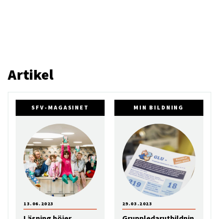
Artikel
SFV-MAGASINET
MIN BILDNING
13.06.2023
29.03.2023
Läsning höjer
Gruppledarutbildnin