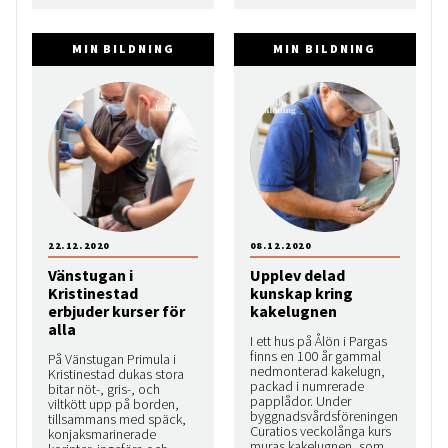
MIN BILDNING
MIN BILDNING
22.12.2020
08.12.2020
Vänstugan i
Upplev delad
Kristinestad
kunskap kring
erbjuder kurser för
kakelugnen
alla
I ett hus på Ålön i Pargas
finns en 100 år gammal
På Vänstugan Primula i
nedmonterad kakelugn,
Kristinestad dukas stora
packad i numrerade
bitar nöt-, gris-, och
papplådor. Under
viltkött upp på borden,
byggnadsvårdsföreningen
tillsammans med späck,
Curatios veckolånga kurs
konjaksmarinerade
muras kakelugnen, som