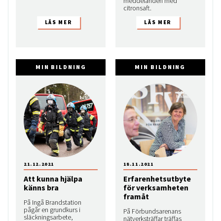
meddelanden med
citronsaft.
MIN BILDNING
MIN BILDNING
21.12.2021
18.11.2021
Att kunna hjälpa
Erfarenhetsutbyte
känns bra
för verksamheten
framåt
På Ingå Brandstation
pågår en grundkurs i
På Förbundsarenans
släckningsarbete,
nätverksträffar träffas