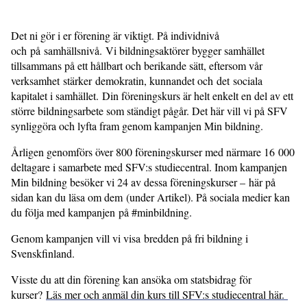
Det ni gör i er förening är viktigt. På individnivå
och på samhällsnivå. Vi bildningsaktörer bygger samhället
tillsammans på ett hållbart och berikande sätt, eftersom vår
verksamhet stärker demokratin, kunnandet och det sociala
kapitalet i samhället. Din föreningskurs är helt enkelt en del av ett
större bildningsarbete som ständigt pågår. Det här vill vi på SFV
synliggöra och lyfta fram genom kampanjen Min bildning.
Årligen genomförs över 800 föreningskurser med närmare 16 000
deltagare i samarbete med SFV:s studiecentral. Inom kampanjen
Min bildning besöker vi 24 av dessa föreningskurser – här på
sidan kan du läsa om dem (under Artikel). På sociala medier kan
du följa med kampanjen på #minbildning.
Genom kampanjen vill vi visa bredden på fri bildning i
Svenskfinland.
Visste du att din förening kan ansöka om statsbidrag för
kurser?
Läs mer och anmäl din kurs till SFV:s studiecentral här.