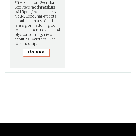
På Helsingfors Svenska
Scouters räddningskurs
på Lägergården Lärkans i
Noux, Esbo, har ett tiotal
scouter samlats för att
lära sig om räddning och
första hjälpen. Fokus är på
olyckor som lägerliv och
scouting i värsta fall kan
föra med sig.