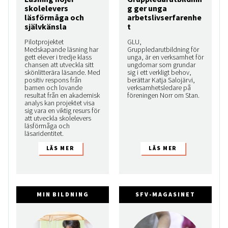
skolelevers
g ger unga
läsförmåga och
arbetslivserfarenhe
självkänsla
t
Pilotprojektet
GLU,
Medskapande läsning har
Gruppledarutbildning för
gett elever i tredje klass
unga, är en verksamhet för
chansen att utveckla sitt
ungdomar som grundar
skönlitterära läsande. Med
sig i ett verkligt behov,
positiv respons från
berättar Katja Salojärvi,
barnen och lovande
verksamhetsledare på
resultat från en akademisk
föreningen Norr om Stan.
analys kan projektet visa
sig vara en viktig resurs för
att utveckla skolelevers
läsförmåga och
läsaridentitet.
MIN BILDNING
SFV-MAGASINET