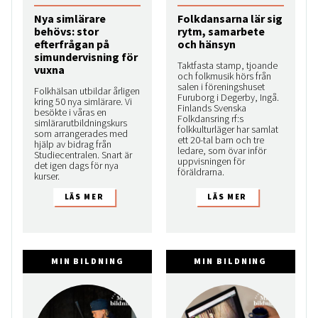
Nya simlärare
Folkdansarna lär sig
behövs: stor
rytm, samarbete
efterfrågan på
och hänsyn
simundervisning för
Taktfasta stamp, tjoande
vuxna
och folkmusik hörs från
salen i föreningshuset
Folkhälsan utbildar årligen
Furuborg i Degerby, Ingå.
kring 50 nya simlärare. Vi
Finlands Svenska
besökte i våras en
Folkdansring rf:s
simlärarutbildningskurs
folkkulturläger har samlat
som arrangerades med
ett 20-tal barn och tre
hjälp av bidrag från
ledare, som övar inför
Studiecentralen. Snart är
uppvisningen för
det igen dags för nya
föräldrarna.
kurser.
MIN BILDNING
MIN BILDNING