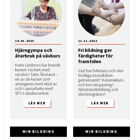
18.01.2023
11.11.2022
Hjärngympa och
Fri bildning ger
återbruk på vävkurs
färdigheter för
framtiden
Karin Lindroos har besökt
kursen Vackert med
Vad har folkdans och den
vävstol i Taito Åboland –
frivilliga brandkåren
en av de kurser som
gemensamt? Keramikkurs
arrangeras med stöd av
och korvstoppning?
och i samarbete med
Silmärarutbildning och
SFV:s studiecentral.
släckningskurs?
MIN BILDNING
MIN BILDNING