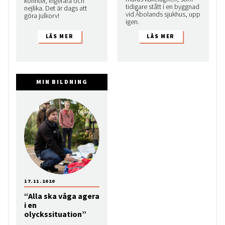
korinter, ingefära och
tidigare stått i en byggnad
nejlika. Det är dags att
vid Åbolands sjukhus, upp
göra julkorv!
igen.
MIN BILDNING
17.11.2020
“Alla ska våga agera
i en
olyckssituation”