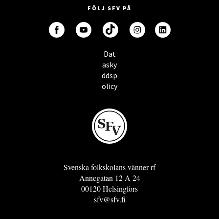
FÖLJ SFV PÅ
Dat
asky
ddsp
olicy
Svenska folkskolans vänner rf
Annegatan 12 A 24
00120 Helsingfors
sfv@sfv.fi