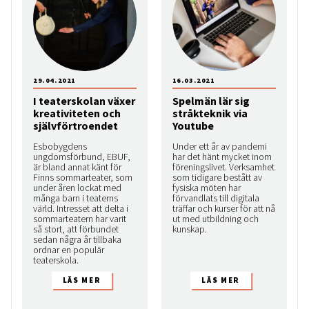
29.04.2021
16.03.2021
I teaterskolan växer
Spelmän lär sig
kreativiteten och
stråkteknik via
självförtroendet
Youtube
Esbobygdens
Under ett år av pandemi
ungdomsförbund, EBUF,
har det hänt mycket inom
är bland annat känt för
föreningslivet. Verksamhet
Finns sommarteater, som
som tidigare bestått av
under åren lockat med
fysiska möten har
många barn i teaterns
förvandlats till digitala
värld. Intresset att delta i
träffar och kurser för att nå
sommarteatern har varit
ut med utbildning och
så stort, att förbundet
kunskap.
sedan några år tillbaka
ordnar en populär
teaterskola.