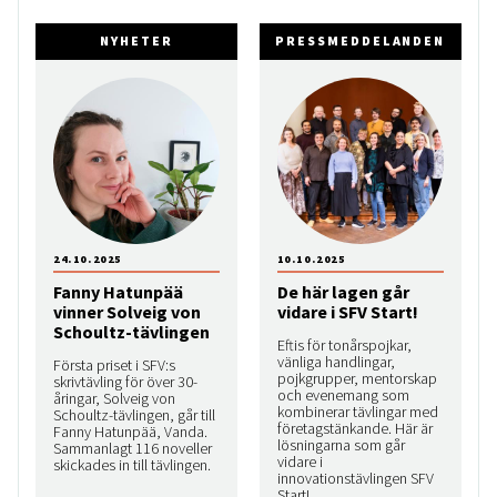
NYHETER
PRESSMEDDELANDEN
24.10.2025
10.10.2025
Fanny Hatunpää
De här lagen går
vinner Solveig von
vidare i SFV Start!
Schoultz-tävlingen
Eftis för tonårspojkar,
vänliga handlingar,
Första priset i SFV:s
pojkgrupper, mentorskap
skrivtävling för över 30-
och evenemang som
åringar, Solveig von
kombinerar tävlingar med
Schoultz-tävlingen, går till
företagstänkande. Här är
Fanny Hatunpää, Vanda.
lösningarna som går
Sammanlagt 116 noveller
vidare i
skickades in till tävlingen.
innovationstävlingen SFV
Start!