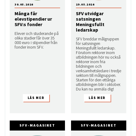
30.05.2026
29.05.2026
Många får
SFV utvidgar
elevstipendier ur
satsningen
SFV:s fonder
Meningsfullt
ledarskap
Elever och studerande på
olika stadier får över 35
SFV breddar målgruppen
000 euro i stipendier från
för satsningen
fonder inom SFV.
Meningsfullt ledarskap.
Förutom rektorer inom
utbildningen hör nu också
rektorer inom fria
bildningen och
verksamhetsledare i tredje
sektorn till målgruppen.
Starten för den ettåriga
utbildningen blir i oktober.
Du kan nu anmäla dig!
SFV-MAGASINET
SFV-MAGASINET