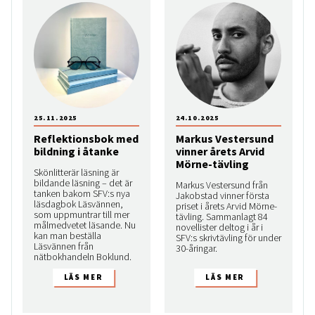
25.11.2025
24.10.2025
Reflektionsbok med
Markus Vestersund
bildning i åtanke
vinner årets Arvid
Mörne-tävling
Skönlitterär läsning är
bildande läsning – det är
Markus Vestersund från
tanken bakom SFV:s nya
Jakobstad vinner första
läsdagbok Läsvännen,
priset i årets Arvid Mörne-
som uppmuntrar till mer
tävling. Sammanlagt 84
målmedvetet läsande. Nu
novellister deltog i år i
kan man beställa
SFV:s skrivtävling för under
Läsvännen från
30-åringar.
nätbokhandeln Boklund.