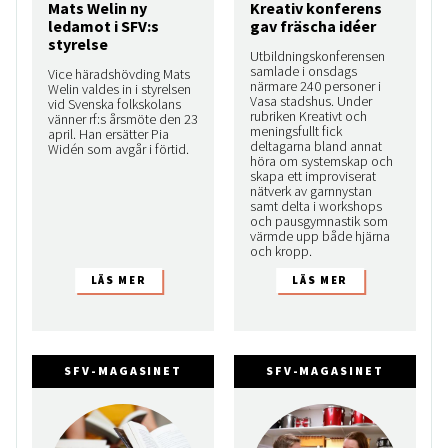
Mats Welin ny
Kreativ konferens
ledamot i SFV:s
gav fräscha idéer
styrelse
Utbildningskonferensen
samlade i onsdags
Vice häradshövding Mats
närmare 240 personer i
Welin valdes in i styrelsen
Vasa stadshus. Under
vid Svenska folkskolans
rubriken Kreativt och
vänner rf:s årsmöte den 23
meningsfullt fick
april. Han ersätter Pia
deltagarna bland annat
Widén som avgår i förtid.
höra om systemskap och
skapa ett improviserat
nätverk av garnnystan
samt delta i workshops
och pausgymnastik som
värmde upp både hjärna
och kropp.
SFV-MAGASINET
SFV-MAGASINET