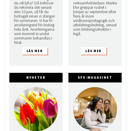
du vill lyfta? Då behöver
verksamhetsledare. Marika
du rekvirera det senast
Ehn greppar rodret i
den 10 juni, så får du
början av september efter
bidraget innan vi stänger
flera år inom
för sommaren. Vi har fri
småbarnspedagogik och
ansökningstid för bidrag
utbildningsledning, senast
hela året. Ansökningarna
som bildningsdirektör i
som kommit in under
Ingå.
sommaren behandlas i
höst.
NYHETER
SFV-MAGASINET