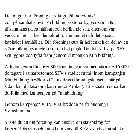
Det ni gör i er förening är viktigt. På individnivå
och på samhällsnivå. Vi bildningsaktörer bygger samhället
tillsammans på ett hållbart och berikande sätt, eftersom vår
verksamhet stärker demokratin, kunnandet och det sociala
kapitalet i samhället. Din föreningskurs är helt enkelt en del av ett
större bildningsarbete som ständigt pågår. Det här vill vi på SFV
synliggöra och lyfta fram genom kampanjen Min bildning.
Årligen genomförs över 800 föreningskurser med närmare 16 000
deltagare i samarbete med SFV:s studiecentral. Inom kampanjen
Min bildning besöker vi 24 av dessa föreningskurser – här på
sidan kan du läsa om dem (under Artikel). På sociala medier kan
du följa med kampanjen på #minbildning.
Genom kampanjen vill vi visa bredden på fri bildning i
Svenskfinland.
Visste du att din förening kan ansöka om statsbidrag för
kurser?
Läs mer och anmäl din kurs till SFV:s studiecentral här.