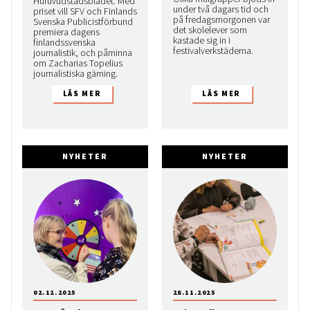
Hufuvudstadsbladet. Med
under två dagars tid och
priset vill SFV och Finlands
på fredagsmorgonen var
Svenska Publicistförbund
det skolelever som
premiera dagens
kastade sig in i
finlandssvenska
festivalverkstäderna.
journalistik, och påminna
om Zacharias Topelius
journalistiska gärning.
NYHETER
NYHETER
02.12.2025
28.11.2025