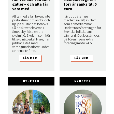
gäller – och alla får
för i år sänks till 0
vara med
euro
Att ta med alla i leken, inte
I år uppbärs ingen
prata strunt om andra och
medlemsavgift av dem
hjälpa till där det behövs.
som är medlemmar i
Så beskriver eleverna i
Understödsföreningen för
Smedsby-Böle en bra
Svenska folkskolans
skolmiljö. Skolan, som hör
vänner rf. Det bestämdes
till skolnätverket Haru, har
på föreningens extra
jobbat aktivt med
föreningsmöte 24.6.
värdegrundsarbete under
de senaste åren.
NYHETER
NYHETER