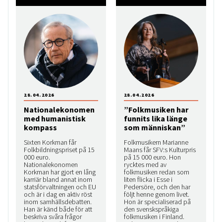
28.04.2026
28.04.2026
Nationalekonomen
”Folkmusiken har
med humanistisk
funnits lika länge
kompass
som människan”
Sixten Korkman får
Folkmusikern Marianne
Folkbildningspriset på 15
Maans får SFV:s Kulturpris
000 euro.
på 15 000 euro. Hon
Nationalekonomen
rycktes med av
Korkman har gjort en lång
folkmusiken redan som
karriär bland annat inom
liten flicka i Esse i
statsförvaltningen och EU
Pedersöre, och den har
och är i dag en aktiv röst
följt henne genom livet.
inom samhällsdebatten.
Hon är specialiserad på
Han är känd både för att
den svenskspråkiga
beskriva svåra frågor
folkmusiken i Finland.