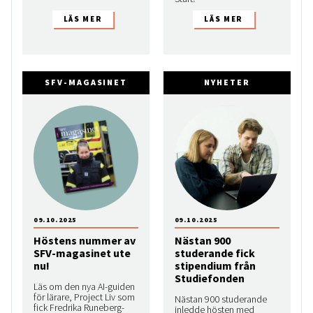
SFV-MAGASINET
NYHETER
09.10.2025
09.10.2025
Höstens nummer av
Nästan 900
SFV-magasinet ute
studerande fick
nu!
stipendium från
Studiefonden
Läs om den nya AI-guiden
för lärare, Project Liv som
Nästan 900 studerande
fick Fredrika Runeberg-
inledde hösten med