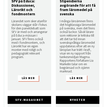
SFV på Educa:
Stipendierna
Diskussioner,
avgörande för att få
Lärorikt och
fram läromedel på
fondmontern
svenska
Lärandet som sker utanför
I många läroämnen finns
skolans väggar står i fokus
det högklassiga läromedel
för den paneldebatt som
på svenska, men det finns
SFV är med och arrangerar
också luckor. Såväl lärare
på Educa-mässan i
som rektorer är kritiska till
januari. SFV finns också
att det tar tid innan
med i fondmontern, och
svenskspråkiga läromedel
Lärorikt har en egen
uppdateras efter att en ny
monter med roligt och
läroplan har trätt i kraft,
pedagogiskt relevant
visar en ny rapport från
program.
tankesmedjan Magma.
Rapportens författare Lia
Markelin talar om en
begränsad och ojämn
marknad.
SFV-MAGASINET
NYHETER