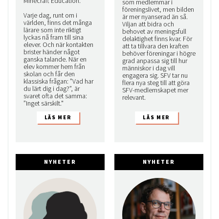
Minecraft Education.
som medlemmar i
föreningslivet, men bilden
Varje dag, runt om i
är mer nyanserad än så.
världen, finns det många
Viljan att bidra och
lärare som inte riktigt
behovet av meningsfull
lyckas nå fram till sina
delaktighet finns kvar. För
elever. Och när kontakten
att ta tillvara den kraften
brister händer något
behöver föreningar i högre
ganska talande. När en
grad anpassa sig till hur
elev kommer hem från
människor i dag vill
skolan och får den
engagera sig. SFV tar nu
klassiska frågan: ”Vad har
flera nya steg till att göra
du lärt dig i dag?”, är
SFV-medlemskapet mer
svaret ofta det samma:
relevant.
”Inget särskilt."
NYHETER
NYHETER