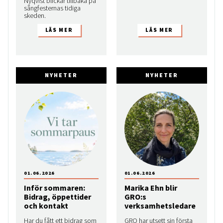
Nyqvist blickar tillbaka på
sångfesternas tidiga
skeden.
NYHETER
NYHETER
01.06.2026
01.06.2026
Inför sommaren:
Marika Ehn blir
Bidrag, öppettider
GRO:s
och kontakt
verksamhetsledare
Har du fått ett bidrag som
GRO har utsett sin första