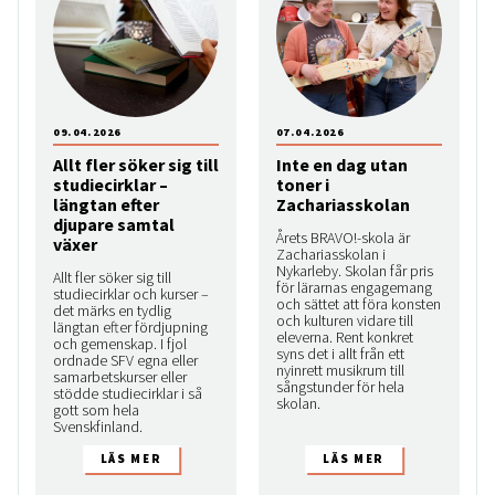
09.04.2026
07.04.2026
Allt fler söker sig till
Inte en dag utan
studiecirklar –
toner i
längtan efter
Zachariasskolan
djupare samtal
Årets BRAVO!-skola är
växer
Zachariasskolan i
Nykarleby. Skolan får pris
Allt fler söker sig till
för lärarnas engagemang
studiecirklar och kurser –
och sättet att föra konsten
det märks en tydlig
och kulturen vidare till
längtan efter fördjupning
eleverna. Rent konkret
och gemenskap. I fjol
syns det i allt från ett
ordnade SFV egna eller
nyinrett musikrum till
samarbetskurser eller
sångstunder för hela
stödde studiecirklar i så
skolan.
gott som hela
Svenskfinland.