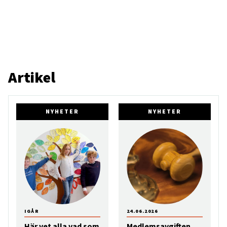
Artikel
NYHETER
NYHETER
IGÅR
24.06.2026
Här vet alla vad som
Medlemsavgiften