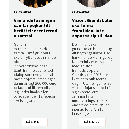
13.02.2026
11.02.2026
Vinnande lösningen
Vision: Grundskolan
samlar pojkar till
ska forma
berättelsecentrerad
framtiden, inte
e samtal
anpassa sig till den
Genom
Den finländska
berättelsecentrerade
grundskolan befinner sig i
samtal i små grupper i
ett brytningsskede. Det
skolan lyfter det vinnande
här vill undervisnings- och
bidraget i
kulturministeriet svara på
innovationstävlingen SFV
med en stor
Start! fram relationer och
framtidsrapport:
dialog som nycklar till att
Grundskolan 2045: för
möta pojkars utmaningar.
livet, som publiceras i
Sammanlagt 200 000 euro
dag. – Utan en gemensam
delades ut till fem olika
vision börjar skeppet röra
lag under finalkvällen
sig okontrollerat,
torsdagen den 12 februari
sammanfattar
i Helsingfors.
undervisningsminister
Anders Adlercreutz i en
intervju för SFV inför
lanseringen.