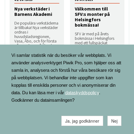
Nya verkstäder i
Välkommen till
Barnens Akademi
SFV:s monter på
Helsingfors
De populära verkstäderna
bokmässa!
är tillbaka! Nya verkstäder
ordnas i
SFV är med på årets
huvudstadsregionen,
bokmässa i Helsingfors
Vasa, Åbo, och för första
med ett fullspäckat
gången även på Åland.
program. Då SFV tidigare
Verkstäderna riktar sig till
deltog enbart med sina
nyfikna och
Vi samlar statistik när du besöker vår webbplats. Vi
biografinyheter, sker idag
kunskapstörstiga elever i
även prisutdelningarna i
använder analysverktyget Piwik Pro, som hjälper oss att
årskurserna 1–3 och 4–6
SFV:s litterära tävlingar
med intresse för att
under mässan, och i år
samla in, analysera och förstå hur våra besökare rör sig
experimentera.
tillkommer ett
på webbplatsen. Vi behandlar inte uppgifter som kan
scenprogram arrangerat
av SFV:s studiecentral.
kopplas till enskilda personer och vi anonymiserar din
Välkommen den 23–26
oktober!
data. Du kan läsa mer i vår
dataskyddspolicy
.
Godkänner du datainsamlingen?
Ja, jag godkänner
Nej
NYHETER
NYHETER