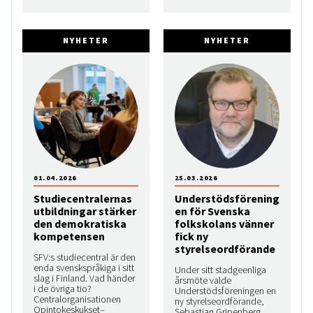
NYHETER
NYHETER
01.04.2026
25.03.2026
Studiecentralernas
Understödsförening
utbildningar stärker
en för Svenska
den demokratiska
folkskolans vänner
kompetensen
fick ny
styrelseordförande
SFV:s studiecentral är den
enda svenskspråkiga i sitt
Under sitt stadgeenliga
slag i Finland. Vad händer
årsmöte valde
i de övriga tio?
Understödsföreningen en
Centralorganisationen
ny styrelseordförande,
Opintokeskukset–
Sebastian Gripenberg.