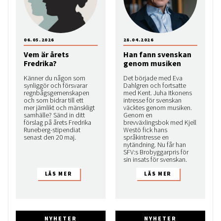
06.05.2026
28.04.2026
Vem är årets
Han fann svenskan
Fredrika?
genom musiken
Känner du någon som
Det började med Eva
synliggör och försvarar
Dahlgren och fortsatte
regnbågsgemenskapen
med Kent. Juha Itkonens
och som bidrar till ett
intresse för svenskan
mer jämlikt och mänskligt
väcktes genom musiken.
samhälle? Sänd in ditt
Genom en
förslag på årets Fredrika
brevväxlingsbok med Kjell
Runeberg-stipendiat
Westö fick hans
senast den 20 maj.
språkintresse en
nytändning. Nu får han
SFV:s Brobyggarpris för
sin insats för svenskan.
NYHETER
NYHETER