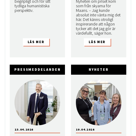
begripligt och för sitt
Nyheten om priset kom
tydliga humanistiska
som från skyarna för
perspektiv.
Maans. – Jag kunde
absolut inte vänta mig det
här. Det känns otroligt
inspirerande att någon
tycker att det jag gör är
värdefullt, säger hon.
PRESSMEDDELANDEN
NYHETER
23.04.2026
10.04.2026