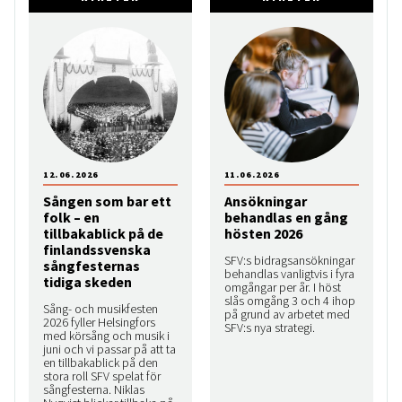
12.06.2026
11.06.2026
Sången som bar ett
Ansökningar
folk – en
behandlas en gång
tillbakablick på de
hösten 2026
finlandssvenska
SFV:s bidragsansökningar
sångfesternas
behandlas vanligtvis i fyra
tidiga skeden
omgångar per år. I höst
slås omgång 3 och 4 ihop
Sång- och musikfesten
på grund av arbetet med
2026 fyller Helsingfors
SFV:s nya strategi.
med körsång och musik i
juni och vi passar på att ta
en tillbakablick på den
stora roll SFV spelat för
sångfesterna. Niklas