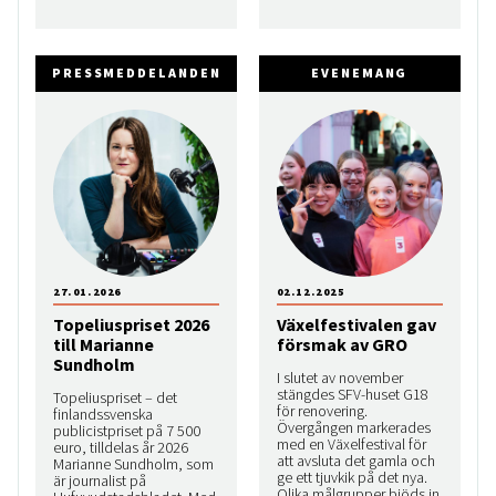
PRESSMEDDELANDEN
EVENEMANG
27.01.2026
02.12.2025
Topeliuspriset 2026
Växelfestivalen gav
till Marianne
försmak av GRO
Sundholm
I slutet av november
stängdes SFV-huset G18
Topeliuspriset – det
för renovering.
finlandssvenska
Övergången markerades
publicistpriset på 7 500
med en Växelfestival för
euro, tilldelas år 2026
att avsluta det gamla och
Marianne Sundholm, som
ge ett tjuvkik på det nya.
är journalist på
Olika målgrupper bjöds in