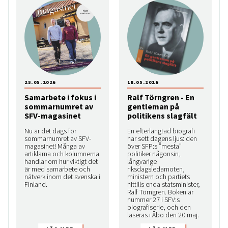
25.05.2026
18.05.2026
Samarbete i fokus i
Ralf Törngren - En
sommarnumret av
gentleman på
SFV-magasinet
politikens slagfält
Nu är det dags för
En efterlängtad biografi
sommarnumret av SFV-
har sett dagens ljus: den
magasinet! Många av
över SFP:s ”mesta”
artiklarna och kolumnerna
politiker någonsin,
handlar om hur viktigt det
långvarige
är med samarbete och
riksdagsledamoten,
nätverk inom det svenska i
ministern och partiets
Finland.
hittills enda statsminister,
Ralf Törngren. Boken är
nummer 27 i SFV:s
biografiserie, och den
laseras i Åbo den 20 maj.