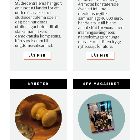
Studiecentralerna har gjort
Årsmötet konstaterade
en rundtur i landet för att
även att influtna
undersöka vilken roll
medlemsavgifter,
studiecentralerna spelar i
sammanlagt 40 000 euro,
dag och hur deras
har delats ut till bland
utbildningar bidrar till att
annat stöd för vuxna med
stärka människors
inlärningssvårigheter,
demokratiska kompetens,
nätverksbygge för unga
från styrelserum till
musiker och för en trygg
ungdomsverksamhet.
nyhetssajt för äldre.
NYHETER
SFV-MAGASINET