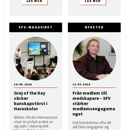
SFV-MAGASINET
NYHETER
18.05.2026
12.05.2026
Grej of the Day
Från medlem till
väcker
medskapare – SFV
kunskapstörst i
stärker
Haruskolor
medlemsengagema
nget
Bilden: Micke Hermansson
visar en pixlad avatar av
Det konstateras ofta att
sig själv i datorspelet
allt färre engagerar sig