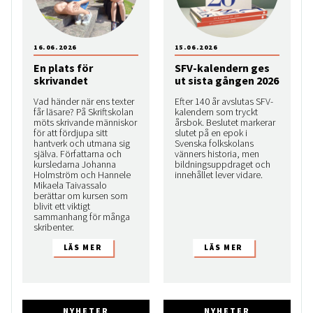
16.06.2026
15.06.2026
En plats för
SFV-kalendern ges
skrivandet
ut sista gången 2026
Vad händer när ens texter
Efter 140 år avslutas SFV-
får läsare? På Skriftskolan
kalendern som tryckt
möts skrivande människor
årsbok. Beslutet markerar
för att fördjupa sitt
slutet på en epok i
hantverk och utmana sig
Svenska folkskolans
själva. Författarna och
vänners historia, men
kursledarna Johanna
bildningsuppdraget och
Holmström och Hannele
innehållet lever vidare.
Mikaela Taivassalo
berättar om kursen som
blivit ett viktigt
sammanhang för många
skribenter.
NYHETER
NYHETER