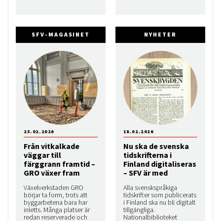
SFV-MAGASINET
NYHETER
25.02.2026
18.02.2026
Från vitkalkade
Nu ska de svenska
väggar till
tidskrifterna i
färggrann framtid –
Finland digitaliseras
GRO växer fram
– SFV är med
Växelverkstaden GRO
Alla svenskspråkiga
börjar ta form, trots att
tidskrifter som publicerats
byggarbetena bara har
i Finland ska nu bli digitalt
inletts. Många platser är
tillgängliga.
redan reserverade och
Nationalbiblioteket