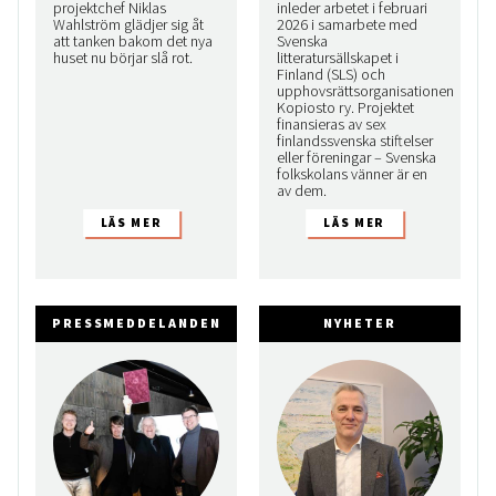
projektchef Niklas
inleder arbetet i februari
Wahlström glädjer sig åt
2026 i samarbete med
att tanken bakom det nya
Svenska
huset nu börjar slå rot.
litteratursällskapet i
Finland (SLS) och
upphovsrättsorganisationen
Kopiosto ry. Projektet
finansieras av sex
finlandssvenska stiftelser
eller föreningar – Svenska
folkskolans vänner är en
av dem.
PRESSMEDDELANDEN
NYHETER