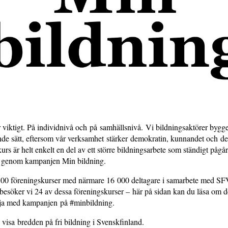
är viktigt. På individnivå och på samhällsnivå. Vi bildningsaktörer bygg
ande sätt, eftersom vår verksamhet stärker demokratin, kunnandet och det 
rs är helt enkelt en del av ett större bildningsarbete som ständigt pågår
am genom kampanjen Min bildning.
00 föreningskurser med närmare 16 000 deltagare i samarbete med SFV
esöker vi 24 av dessa föreningskurser – här på sidan kan du läsa om d
lja med kampanjen på #minbildning.
visa bredden på fri bildning i Svenskfinland.