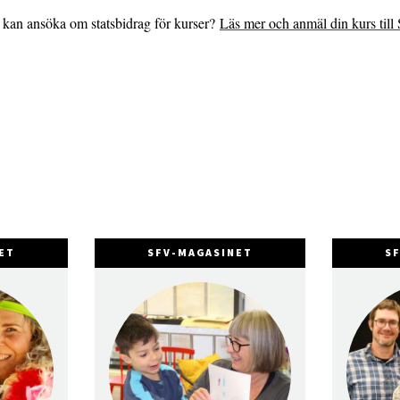
g kan ansöka om statsbidrag för kurser?
Läs mer och anmäl din kurs till 
ET
SFV-MAGASINET
S