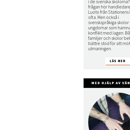
i de svenska skolorna
frågan hör handledar
Luoto från Stationens
ofta. Men också i
svenskspråkiga skolor 
ungdomar som hamnar
konflikt med lagen. B
familjer och skolor b
bättre stöd för att mö
utmaningen.
MED HJÄLP AV VÄ