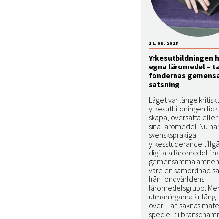
12.08.2025
Yrkesutbildningen h
egna läromedel – t
fondernas gemen
satsning
Läget var länge kritiskt:
yrkesutbildningen fick 
skapa, översätta elle
sina läromedel. Nu ha
svenskspråkiga
yrkesstuderande tillgån
digitala läromedel i n
gemensamma ämnen,
vare en samordnad sa
från fondvärldens
läromedelsgrupp. Me
utmaningarna är långt 
över – än saknas mate
speciellt i branschäm