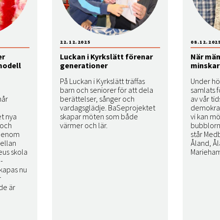
22.12.2025
08.12.202
er
Luckan i Kyrkslätt förenar
När män
modell
generationer
minskar
På Luckan i Kyrkslätt träffas
Under hö
barn och seniorer för att dela
samlats f
mår
berättelser, sånger och
av vår ti
vardagsglädje. BaSeprojektet
demokrat
t nya
skapar möten som både
vi kan m
 och
värmer och lär.
bubblorna
 Genom
står Medb
ellan
Åland, Å
eus skola
Marieham
-
skapas nu
r
de är