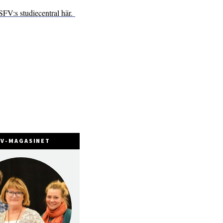
SFV:s studiecentral här.
FV-MAGASINET