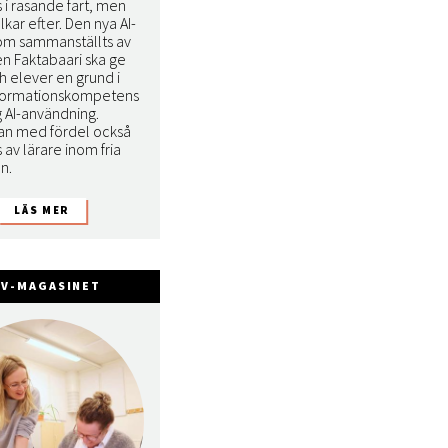
 i rasande fart, men
lkar efter. Den nya AI-
om sammanställts av
en Faktabaari ska ge
h elever en grund i
informationskompetens
g AI-användning.
an med fördel också
av lärare inom fria
n.
FV-MAGASINET