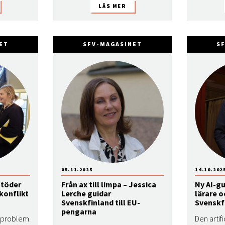
ET
SFV-MAGASINET
S
05.11.2025
14.10.202
stöder
Från ax till limpa – Jessica
Ny AI-gu
konflikt
Lerche guidar
lärare o
Svenskfinland till EU-
Svenskf
pengarna
a problem
Den artif