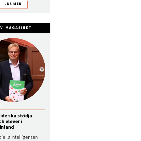
FV-MAGASINET
5
ide ska stödja
ch elever i
inland
iciella intelligensen