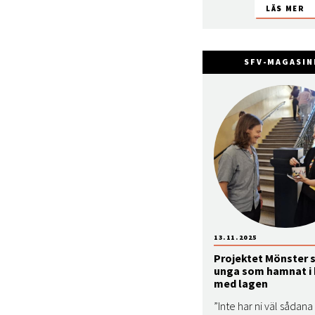
SFV-MAGASIN
13.11.2025
Projektet Mönster 
unga som hamnat i 
med lagen
”Inte har ni väl sådan