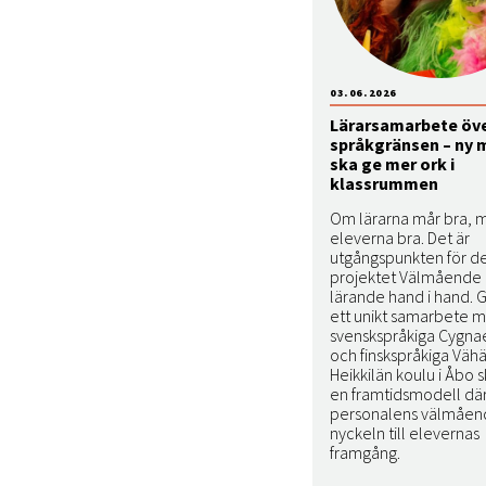
03.06.2026
Lärarsamarbete öv
språkgränsen – ny 
ska ge mer ork i
klassrummen
Om lärarna mår bra, 
eleverna bra. Det är
utgångspunkten för de
projektet Välmående
lärande hand i hand.
ett unikt samarbete m
svenskspråkiga Cygna
och finskspråkiga Vähä
Heikkilän koulu i Åbo 
en framtidsmodell dä
personalens välmåen
nyckeln till elevernas
framgång.