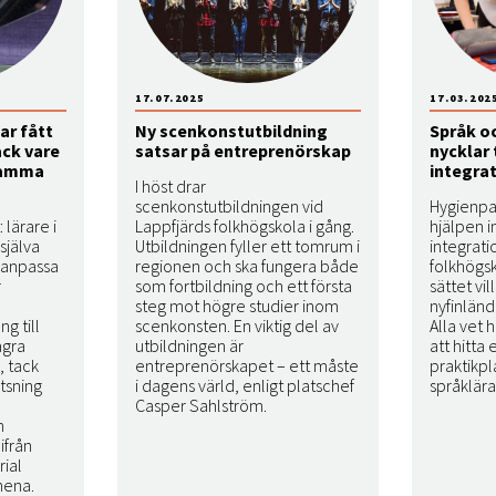
17.07.2025
17.03.202
ar fått
Ny scenkonstutbildning
Språk oc
ack vare
satsar på entreprenörskap
nycklar 
samma
integra
I höst drar
scenkonstutbildningen vid
Hygienpas
 lärare i
Lappfjärds folkhögskola i gång.
hjälpen i
själva
Utbildningen fyller ett tomrum i
integrati
r anpassa
regionen och ska fungera både
folkhögs
r
som fortbildning och ett första
sättet vi
steg mot högre studier inom
nyfinländ
g till
scenkonsten. En viktig del av
Alla vet 
ågra
utbildningen är
att hitta 
 tack
entreprenörskapet – ett måste
praktikpl
tsning
i dagens värld, enligt platschef
språklär
Casper Sahlström.
n
ifrån
rial
nena.