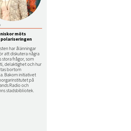
5
niskor möts
 polariseringen
sten har ålänningar
ör att diskutera några
ds stora frågor, som
i, delaktighet och hur
ötas bortom
. Bakom initiativet
orgarinstitutet på
lands Radio och
ns stadsbibliotek.