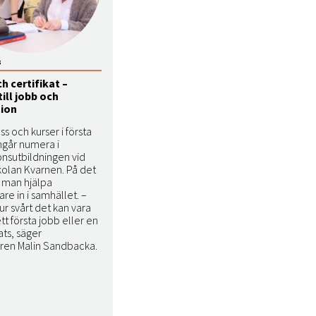
5
h certifikat –
till jobb och
tion
s och kurser i första
ngår numera i
onsutbildningen vid
kolan Kvarnen. På det
ll man hjälpa
are in i samhället. –
hur svårt det kan vara
ett första jobb eller en
ats, säger
aren Malin Sandbacka.