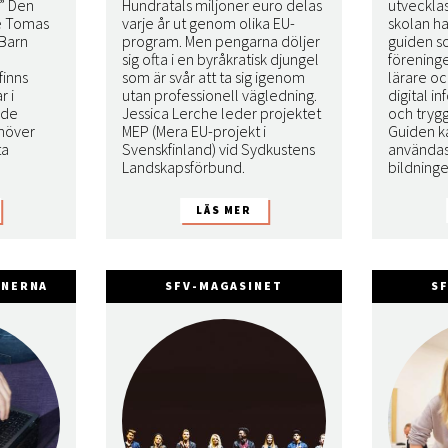
?” Den
Hundratals miljoner euro delas
utvecklas
e Tomas
varje år ut genom olika EU-
skolan ha
 Barn
program. Men pengarna döljer
guiden s
sig ofta i en byråkratisk djungel
förening
finns
som är svår att ta sig igenom
lärare oc
 i
utan professionell vägledning.
digital 
åde
Jessica Lerche leder projektet
och tryg
ehöver
MEP (Mera EU-projekt i
Guiden k
ta
Svenskfinland) vid Sydkustens
användas 
Landskapsförbund.
bildninge
NNERNA
SFV-MAGASINET
S