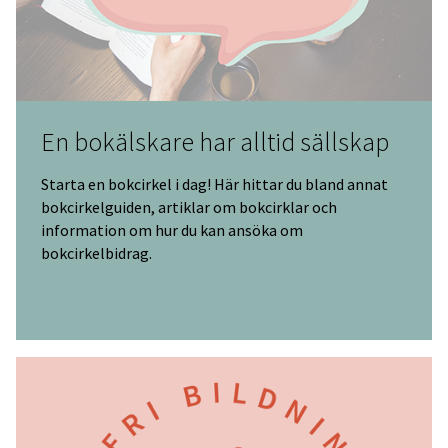
En bokälskare har alltid sällskap
Starta en bokcirkel i dag! Här hittar du bland annat
bokcirkelguiden, artiklar om bokcirklar och
information om hur du kan ansöka om
bokcirkelbidrag.