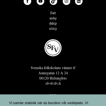
Dat
asky
ddsp
olicy
Svenska folkskolans vänner rf
Annegatan 12 A 24
00120 Helsingfors
sfv@sfv.fi
GRO
FÖRENINGSRESURSEN
Vi samlar statistik när du besöker vår webbplats. Vi