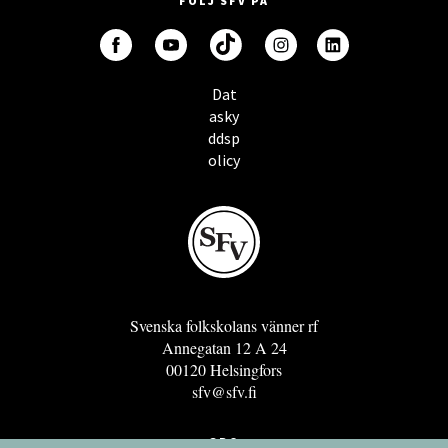
FÖLJ SFV PÅ
Dat
asky
ddsp
olicy
Svenska folkskolans vänner rf
Annegatan 12 A 24
00120 Helsingfors
sfv@sfv.fi
GRO