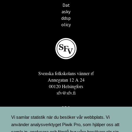
Dat
asky
ddsp
olicy
Svenska folkskolans vänner rf
Annegatan 12 A 24
00120 Helsingfors
sfv@sfv.fi
GRO
FÖRENINGSRESURSEN
Vi samlar statistik när du besöker vår webbplats. Vi
använder analysverktyget Piwik Pro, som hjälper oss att
MINNESRUNOR.FI
samla in, analysera och förstå hur våra besökare rör sig