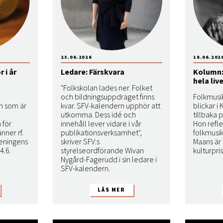
23.06.2026
18.06.202
 i år
Ledare: Färskvara
Kolumn:
hela liv
"Folkskolan lades ner. Folket
och bildningsuppdraget finns
Folkmusi
m som är
kvar. SFV-kalendern upphör att
blickar i
utkomma. Dess idé och
tillbaka p
 för
innehåll lever vidare i vår
Hon refl
nner rf.
publikationsverksamhet",
folkmusik
eningens
skriver SFV:s
Maans är
4.6.
styrelseordförande Wivan
kulturpri
Nygård-Fagerudd i sin ledare i
SFV-kalendern.