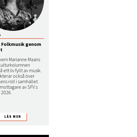
6
 Folkmusik genom
et
kern Marianne Maans
 Kulturkolumnen
å ett liv fyllt av musik.
ekterar också över
ens roll i samhället.
 mottagare av SFV:s
s 2026.