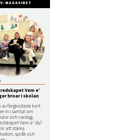
FV-MAGASINET
6
redskapet Vem e’
er broar i skolan
p av färgkodade kort
er in i samtal om
nslor och vardag.
edskapet Vem e’ du?
ör att stärka
ation, språk och
ap.