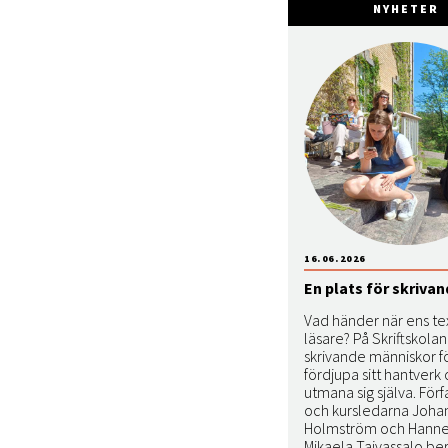
NYHETER
16.06.2026
En plats för skriva
Vad händer när ens tex
läsare? På Skriftskola
skrivande människor fö
fördjupa sitt hantverk
utmana sig själva. Förf
och kursledarna Joha
Holmström och Hanne
Mikaela Taivassalo be