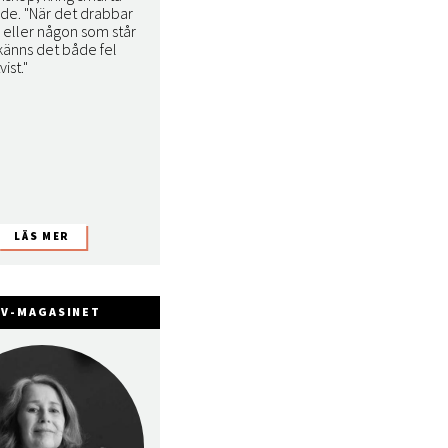
nde. "När det drabbar
a eller någon som står
känns det både fel
ist."
FV-MAGASINET