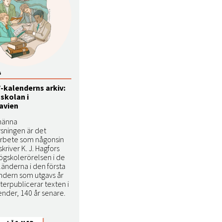
6
-kalenderns arkiv:
skolan i
avien
männa
ysningen är det
arbete som någonsin
skriver K. J. Hagfors
ögskolerörelsen i de
länderna i den första
ndern som utgavs år
återpublicerar texten i
ender, 140 år senare.