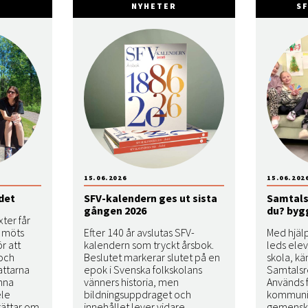
NYHETER
S
15.06.2026
15.06.202
ndet
SFV-kalendern ges ut sista
Samtals
gången 2026
du? bygg
ter får
n möts
Efter 140 år avslutas SFV-
Med hjäl
r att
kalendern som tryckt årsbok.
leds elev
 och
Beslutet markerar slutet på en
skola, kä
attarna
epok i Svenska folkskolans
Samtalsr
nna
vänners historia, men
Används f
le
bildningsuppdraget och
kommunik
rättar om
innehållet lever vidare.
gemensk