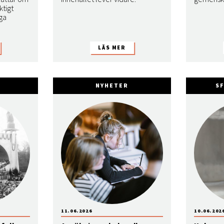
ktigt
ga
NYHETER
S
11.06.2026
10.06.202