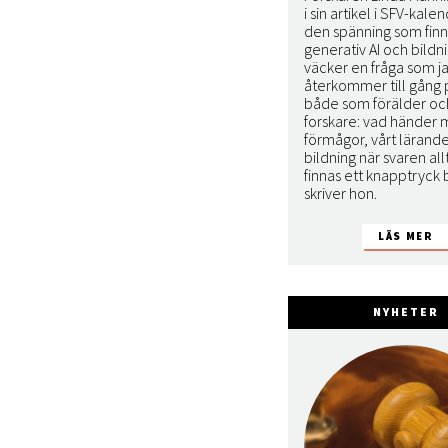
i sin artikel i SFV-kal
den spänning som fin
generativ AI och bildni
väcker en fråga som j
återkommer till gång 
både som förälder oc
forskare: vad händer 
förmågor, vårt lärand
bildning när svaren all
finnas ett knapptryck b
skriver hon.
NYHETER