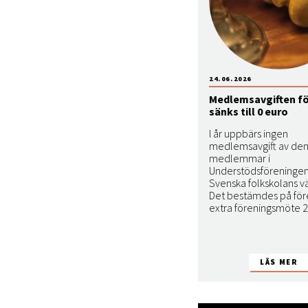
24.06.2026
Medlemsavgiften för
sänks till 0 euro
I år uppbärs ingen
medlemsavgift av de
medlemmar i
Understödsföreningen
Svenska folkskolans vä
Det bestämdes på för
extra föreningsmöte 2