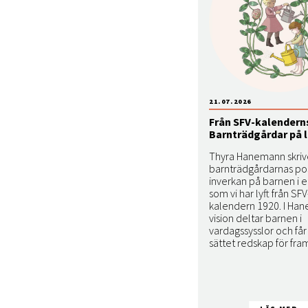
21.07.2026
Från SFV-kalenderns
Barnträdgårdar på 
Thyra Hanemann skri
barnträdgårdarnas pos
inverkan på barnen i e
som vi har lyft från SFV
kalendern 1920. I Ha
vision deltar barnen i
vardagssysslor och får
sättet redskap för fra