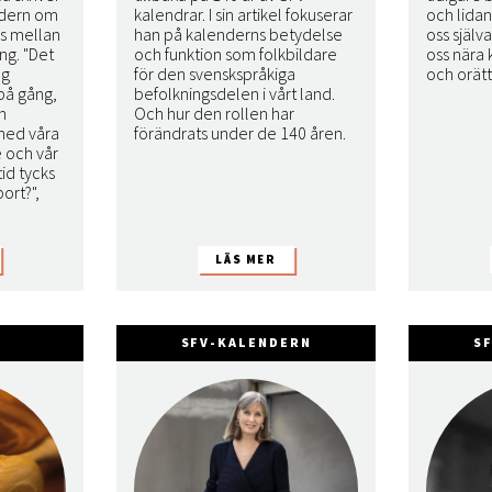
endern om
kalendrar. I sin artikel fokuserar
och lida
ns mellan
han på kalenderns betydelse
oss själv
ng. "Det
och funktion som folkbildare
oss nära 
ag
för den svenskspråkiga
och orättv
på gång,
befolkningsdelen i vårt land.
h
Och hur den rollen har
med våra
förändrats under de 140 åren.
e och vår
tid tycks
ort?",
SFV-KALENDERN
S