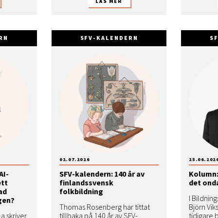
RN
SFV-KALENDERN
S
02.07.2026
25.06.202
AI-
SFV-kalendern: 140 år av
Kolumn: 
ett
finlandssvensk
det ond
ad
folkbildning
I Bildni
gen?
Thomas Rosenberg har tittat
Björn Vik
a skriver
tillbaka på 140 år av SFV-
tidigare 