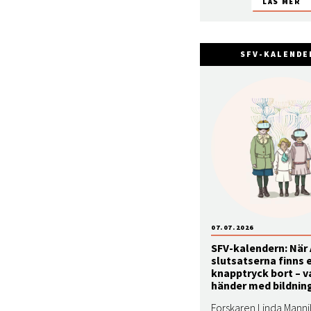
SFV-KALENDE
07.07.2026
SFV-kalendern: När 
slutsatserna finns 
knapptryck bort – v
händer med bildnin
Forskaren Linda Mannil