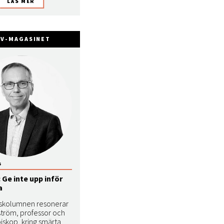
FV-MAGASINET
6
Ge inte upp inför
a
ngskolumnen resonerar
ström, professor och
biskop, kring smärta