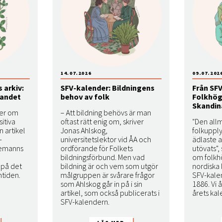
14.07.2026
09.07.202
 arkiv:
SFV-kalender: Bildningens
Från SFV
landet
behov av folk
Folkhög
Skandin
ver om
– Att bildning behövs är man
itiva
oftast rätt enig om, skriver
"Den all
n artikel
Jonas Ahlskog,
folkuppl
-
universitetslektor vid ÅA och
ädlaste 
nemanns
ordförande för Folkets
utövats", 
bildningsförbund. Men vad
om folkh
 på det
bildning är och vem som utgör
nordiska 
mtiden.
målgruppen är svårare frågor
SFV-kale
som Ahlskog går in på i sin
1886. Vi 
artikel, som också publicerats i
årets kal
SFV-kalendern.