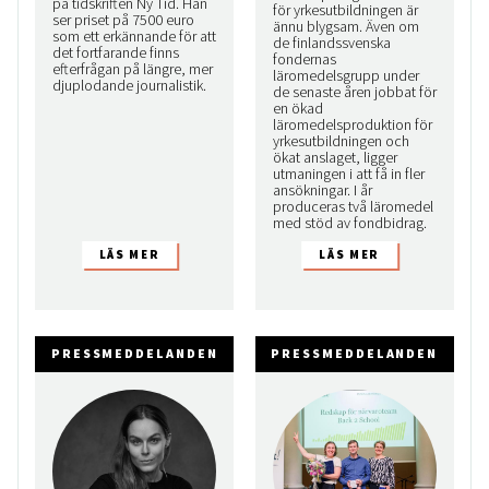
på tidskriften Ny Tid. Han
för yrkesutbildningen är
ser priset på 7500 euro
ännu blygsam. Även om
som ett erkännande för att
de finlandssvenska
det fortfarande finns
fondernas
efterfrågan på längre, mer
läromedelsgrupp under
djuplodande journalistik.
de senaste åren jobbat för
en ökad
läromedelsproduktion för
yrkesutbildningen och
ökat anslaget, ligger
utmaningen i att få in fler
ansökningar. I år
produceras två läromedel
med stöd av fondbidrag.
PRESSMEDDELANDEN
PRESSMEDDELANDEN