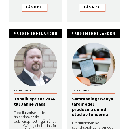
PRESSMEDDELANDEN
PRESSMEDDELANDEN
17.01.2024
17.11.2023
Topeliuspriset 2024
Sammanlagt 62 nya
till Janne Wass
läromedel
produceras med
Topeliuspriset – det
stöd av fonderna
finlandssvenska
publicistpriset – går i år till
Produktionen av
Janne Wass, chefredaktör
svenskspråkiga läromedel