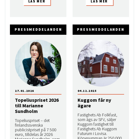
PRESSMEDDELANDEN
PRESSMEDDELANDEN
27.01.2026
04.12.2025
Topeliuspriset 2026
Kuggom får ny
till Marianne
ägare
Sundholm
Fastighets Ab Folkfast,
som ägs av SFV, säljer
Topeliuspriset – det
Kuggom fastighet till
finlandssvenska
Fastighets Ab Kuggom
publicistpriset på 7 500
Futurum i Lovisa.
euro, tilldelas år 2026
Köpesumman är 250 000
Marianne Sundholm, som