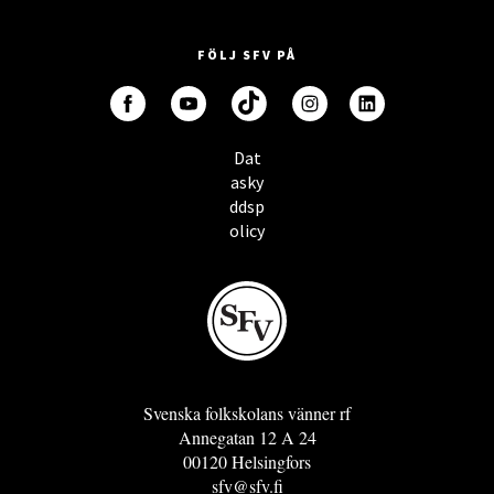
FÖLJ SFV PÅ
Dat
asky
ddsp
olicy
Svenska folkskolans vänner rf
Annegatan 12 A 24
00120 Helsingfors
sfv@sfv.fi