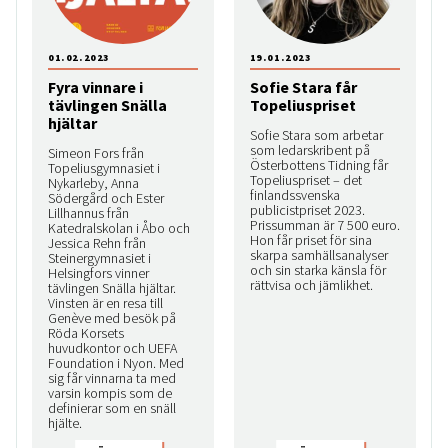
01.02.2023
19.01.2023
Fyra vinnare i
Sofie Stara får
tävlingen Snälla
Topeliuspriset
hjältar
Sofie Stara som arbetar
som ledarskribent på
Simeon Fors från
Österbottens Tidning får
Topeliusgymnasiet i
Topeliuspriset – det
Nykarleby, Anna
finlandssvenska
Södergård och Ester
publicistpriset 2023.
Lillhannus från
Prissumman är 7 500 euro.
Katedralskolan i Åbo och
Hon får priset för sina
Jessica Rehn från
skarpa samhällsanalyser
Steinergymnasiet i
och sin starka känsla för
Helsingfors vinner
rättvisa och jämlikhet.
tävlingen Snälla hjältar.
Vinsten är en resa till
Genève med besök på
Röda Korsets
huvudkontor och UEFA
Foundation i Nyon. Med
sig får vinnarna ta med
varsin kompis som de
definierar som en snäll
hjälte.