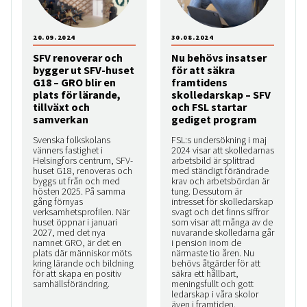
20.09.2024
30.08.2024
SFV renoverar och
Nu behövs insatser
bygger ut SFV-huset
för att säkra
G18 – GRO blir en
framtidens
plats för lärande,
skolledarskap – SFV
tillväxt och
och FSL startar
samverkan
gediget program
Svenska folkskolans
FSL:s undersökning i maj
vänners fastighet i
2024 visar att skolledarnas
Helsingfors centrum, SFV-
arbetsbild är splittrad
huset G18, renoveras och
med ständigt förändrade
byggs ut från och med
krav och arbetsbördan är
hösten 2025. På samma
tung. Dessutom är
gång förnyas
intresset för skolledarskap
verksamhetsprofilen. När
svagt och det finns siffror
huset öppnar i januari
som visar att många av de
2027, med det nya
nuvarande skolledarna går
namnet GRO, är det en
i pension inom de
plats där människor möts
närmaste tio åren. Nu
kring lärande och bildning
behövs åtgärder för att
för att skapa en positiv
säkra ett hållbart,
samhällsförändring.
meningsfullt och gott
ledarskap i våra skolor
även i framtiden.