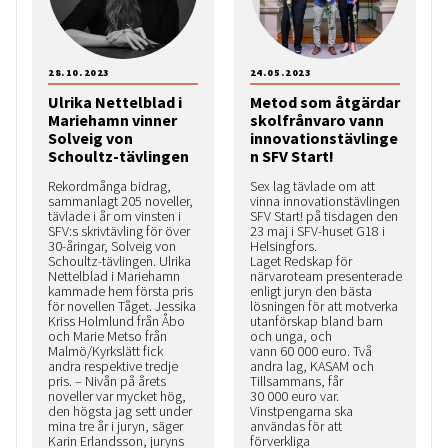
28.10.2023
24.05.2023
Ulrika Nettelblad i
Metod som åtgärdar
Mariehamn vinner
skolfrånvaro vann
Solveig von
innovationstävlinge
Schoultz-tävlingen
n SFV Start!
Rekordmånga bidrag,
Sex lag tävlade om att
sammanlagt 205 noveller,
vinna innovationstävlingen
tävlade i år om vinsten i
SFV Start! på tisdagen den
SFV:s skrivtävling för över
23 maj i SFV-huset G18 i
30-åringar, Solveig von
Helsingfors.
Schoultz-tävlingen. Ulrika
Laget Redskap för
Nettelblad i Mariehamn
närvaroteam presenterade
kammade hem första pris
enligt juryn den bästa
för novellen Tåget. Jessika
lösningen för att motverka
Kriss Holmlund från Åbo
utanförskap bland barn
och Marie Metso från
och unga, och
Malmö/Kyrkslätt fick
vann 60 000 euro. Två
andra respektive tredje
andra lag, KASAM och
pris. – Nivån på årets
Tillsammans, får
noveller var mycket hög,
30 000 euro var.
den högsta jag sett under
Vinstpengarna ska
mina tre år i juryn, säger
användas för att
Karin Erlandsson, juryns
förverkliga