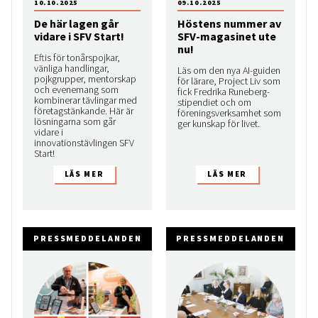
10.10.2025
09.10.2025
De här lagen går
Höstens nummer av
vidare i SFV Start!
SFV-magasinet ute
nu!
Eftis för tonårspojkar,
vänliga handlingar,
Läs om den nya AI-guiden
pojkgrupper, mentorskap
för lärare, Project Liv som
och evenemang som
fick Fredrika Runeberg-
kombinerar tävlingar med
stipendiet och om
företagstänkande. Här är
föreningsverksamhet som
lösningarna som går
ger kunskap för livet.
vidare i
innovationstävlingen SFV
Start!
PRESSMEDDELANDEN
PRESSMEDDELANDEN