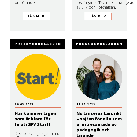
ordförande.
lösningarna. Tävlingen arrangeras
av SFV och Folkhälsan.
PRESSMEDDELANDEN
PRESSMEDDELANDEN
16.03.2023
15.03.2023
Här kommer lagen
Nu lanseras Lärorikt
som är klara för
– sajten för alla som
final i SFV Start!
är intresserade av
pedagogik och
De sex tävlingslag som nu
lärande