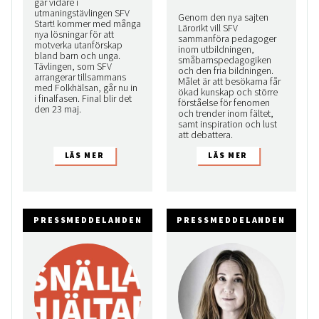
går vidare i
utmaningstävlingen SFV
Genom den nya sajten
Start! kommer med många
Lärorikt vill SFV
nya lösningar för att
sammanföra pedagoger
motverka utanförskap
inom utbildningen,
bland barn och unga.
småbarnspedagogiken
Tävlingen, som SFV
och den fria bildningen.
arrangerar tillsammans
Målet är att besökarna får
med Folkhälsan, går nu in
ökad kunskap och större
i finalfasen. Final blir det
förståelse för fenomen
den 23 maj.
och trender inom fältet,
samt inspiration och lust
att debattera.
PRESSMEDDELANDEN
PRESSMEDDELANDEN