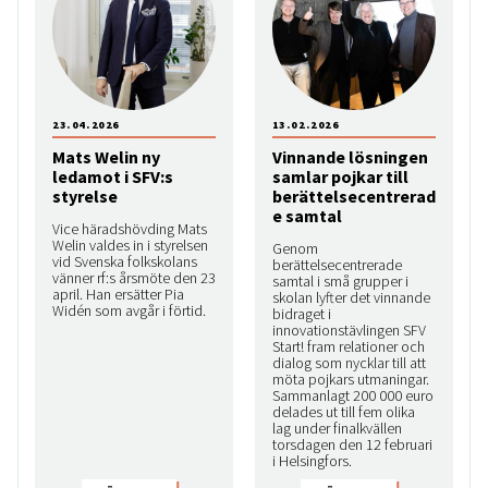
23.04.2026
13.02.2026
Mats Welin ny
Vinnande lösningen
ledamot i SFV:s
samlar pojkar till
styrelse
berättelsecentrerad
e samtal
Vice häradshövding Mats
Welin valdes in i styrelsen
Genom
vid Svenska folkskolans
berättelsecentrerade
vänner rf:s årsmöte den 23
samtal i små grupper i
april. Han ersätter Pia
skolan lyfter det vinnande
Widén som avgår i förtid.
bidraget i
innovationstävlingen SFV
Start! fram relationer och
dialog som nycklar till att
möta pojkars utmaningar.
Sammanlagt 200 000 euro
delades ut till fem olika
lag under finalkvällen
torsdagen den 12 februari
i Helsingfors.