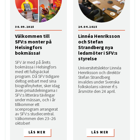
30.09.2025
24.04.2025
Välkommen till
Linnéa Henriksson
SFV:s monter på
och Stefan
Helsingfors
Strandberg nya
bokmässa!
ledamöter i SFV:s
styrelse
SFV är med på årets
bokmässa i Helsingfors
Universitetslektor Linnéa
med ett fullspäckat
Henriksson och direktör
program. Då SFV tidigare
Stefan Strandberg
deltog enbart med sina
invaldes under Svenska
biografinyheter, sker idag
folkskolans vänner rf:s
även prisutdelningarna i
årsmöte den 24 april.
SFV:s litterära tävlingar
under mässan, och i år
tillkommer ett
scenprogram arrangerat
av SFV:s studiecentral.
Välkommen den 23–26
oktober!