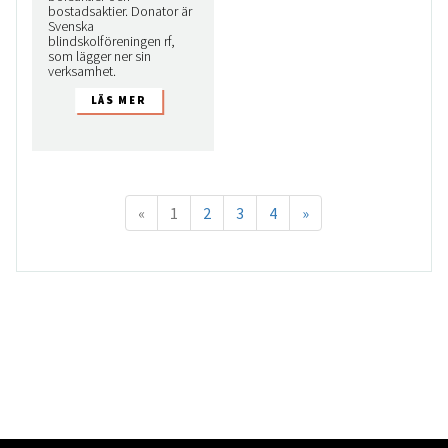
bostadsaktier. Donator är
Svenska
blindskolföreningen rf,
som lägger ner sin
verksamhet.
«
1
2
3
4
»