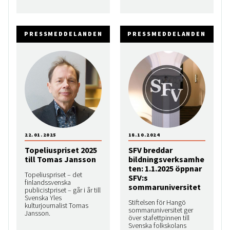
PRESSMEDDELANDEN
PRESSMEDDELANDEN
22.01.2025
18.10.2024
Topeliuspriset 2025
SFV breddar
till Tomas Jansson
bildningsverksamhe
ten: 1.1.2025 öppnar
Topeliuspriset – det
SFV:s
finlandssvenska
sommaruniversitet
publicistpriset – går i år till
Svenska Yles
Stiftelsen för Hangö
kulturjournalist Tomas
sommaruniversitet ger
Jansson.
över stafettpinnen till
Svenska folkskolans