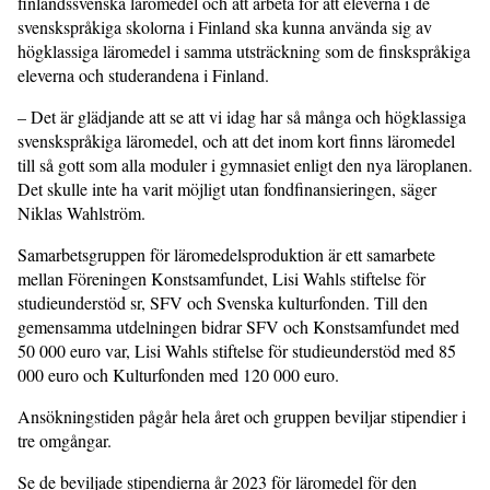
finlandssvenska läromedel och att arbeta för att eleverna i de
svenskspråkiga skolorna i Finland ska kunna använda sig av
högklassiga läromedel i samma utsträckning som de finskspråkiga
eleverna och studerandena i Finland.
– Det är glädjande att se att vi idag har så många och högklassiga
svenskspråkiga läromedel, och att det inom kort finns läromedel
till så gott som alla moduler i gymnasiet enligt den nya läroplanen.
Det skulle inte ha varit möjligt utan fondfinansieringen, säger
Niklas Wahlström.
Samarbetsgruppen för läromedelsproduktion är ett samarbete
mellan Föreningen Konstsamfundet, Lisi Wahls stiftelse för
studieunderstöd sr, SFV och Svenska kulturfonden. Till den
gemensamma utdelningen bidrar SFV och Konstsamfundet med
50 000 euro var, Lisi Wahls stiftelse för studieunderstöd med 85
000 euro och Kulturfonden med 120 000 euro.
Ansökningstiden pågår hela året och gruppen beviljar stipendier i
tre omgångar.
Se de beviljade stipendierna år 2023 för läromedel för den