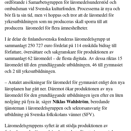
ordförande i Samarbetsgruppen för läromedelsunderstöd och
ombudsman vid Svenska kulturfonden. Processerna är nya och
bör få ta sin tid, men vi hoppas och tror att de läromedel för
yrkesutbildningen som nu produceras skall sporra till att
producera läromedel för flera ämneshelheter.
I år delar de finlandssvenska fonderas läromedelsgrupp ut
sammanlagt 250 727 euro fördelat på 114 enskilda bidrag till
författare, översättare och sakgranskare för produktionen av
sammanlagt 62 läromedel – de flesta digitala. Av dessa riktas 15
läromedel till den grundläggande utbildningen, 46 till gymnasiet
och 2 till yrkesutbildningen.
– Antalet ansökningar för läromedel för gymnasiet enligt den nya
läroplanen har gått ner. Däremot ökar produktionen av nya
läromedel för den grundläggande utbildningen igen efter en liten
Niklas Wahlström
nedgång på fyra år, säger
, beredande
tjänsteman i läromedelsgruppen och sektorsansvarig för
utbildning på Svenska folkskolans vänner (SFV).
Läromedelsgruppens syftet är att stödja produktionen av