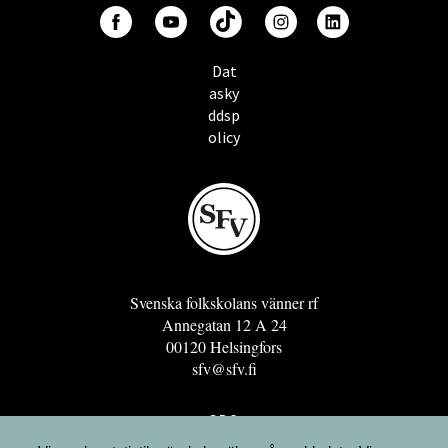
Dat
asky
ddsp
olicy
Svenska folkskolans vänner rf
Annegatan 12 A 24
00120 Helsingfors
sfv@sfv.fi
GRO
FÖRENINGSRESURSEN