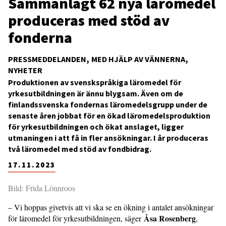
Sammanlagt 62 nya läromedel
produceras med stöd av
fonderna
PRESSMEDDELANDEN
MED HJÄLP AV VÄNNERNA
NYHETER
Produktionen av svenskspråkiga läromedel för
yrkesutbildningen är ännu blygsam. Även om de
finlandssvenska fondernas läromedelsgrupp under de
senaste åren jobbat för en ökad läromedelsproduktion
för yrkesutbildningen och ökat anslaget, ligger
utmaningen i att få in fler ansökningar. I år produceras
två läromedel med stöd av fondbidrag.
17.11.2023
Bild: Frida Lönnroos
– Vi hoppas givetvis att vi ska se en ökning i antalet ansökningar
Åsa Rosenberg
för läromedel för yrkesutbildningen, säger
,