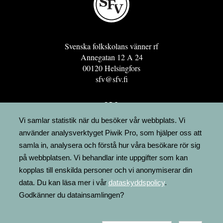
Svenska folkskolans vänner rf
Annegatan 12 A 24
00120 Helsingfors
sfv@sfv.fi
GRO
FÖRENINGSRESURSEN
Vi samlar statistik när du besöker vår webbplats. Vi
använder analysverktyget Piwik Pro, som hjälper oss att
MINNESRUNOR.FI
samla in, analysera och förstå hur våra besökare rör sig
UPPSLAGSVERKET FINLAND
på webbplatsen. Vi behandlar inte uppgifter som kan
LÄGENHETER
kopplas till enskilda personer och vi anonymiserar din
FAKTURERING
data. Du kan läsa mer i vår
dataskyddspolicy
.
Godkänner du datainsamlingen?