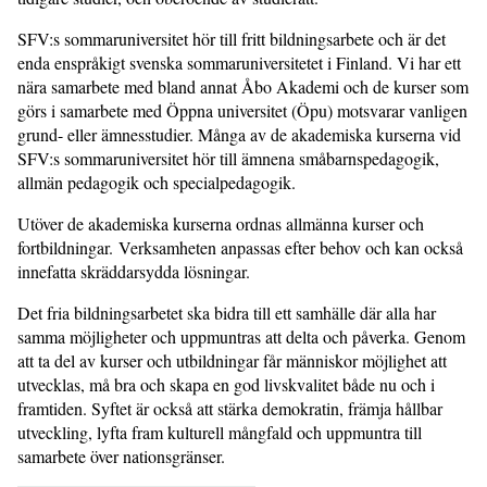
SFV:s sommaruniversitet hör till fritt bildningsarbete och är det
enda enspråkigt svenska sommaruniversitetet i Finland. Vi har ett
nära samarbete med bland annat Åbo Akademi och de kurser som
görs i samarbete med Öppna universitet (Öpu) motsvarar vanligen
grund- eller ämnesstudier. Många av de akademiska kurserna vid
SFV:s sommaruniversitet hör till ämnena småbarnspedagogik,
allmän pedagogik och specialpedagogik.
Utöver de akademiska kurserna ordnas allmänna kurser och
fortbildningar. Verksamheten anpassas efter behov och kan också
innefatta skräddarsydda lösningar.
Det fria bildningsarbetet ska bidra till ett samhälle där alla har
samma möjligheter och uppmuntras att delta och påverka. Genom
att ta del av kurser och utbildningar får människor möjlighet att
utvecklas, må bra och skapa en god livskvalitet både nu och i
framtiden. Syftet är också att stärka demokratin, främja hållbar
utveckling, lyfta fram kulturell mångfald och uppmuntra till
samarbete över nationsgränser.