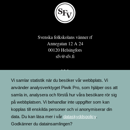
Svenska folkskolans vänner rf
Annegatan 12 A 24
00120 Helsingfors
sfv@sfv.fi
GRO
FÖRENINGSRESURSEN
Vi samlar statistik när du besöker vår webbplats. Vi
använder analysverktyget Piwik Pro, som hjälper oss att
MINNESRUNOR.FI
samla in, analysera och förstå hur våra besökare rör sig
UPPSLAGSVERKET FINLAND
på webbplatsen. Vi behandlar inte uppgifter som kan
LÄGENHETER
kopplas till enskilda personer och vi anonymiserar din
FAKTURERING
data. Du kan läsa mer i vår
dataskyddspolicy
.
Godkänner du datainsamlingen?