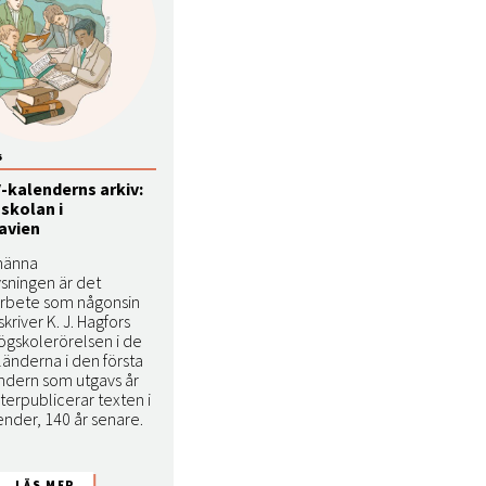
6
-kalenderns arkiv:
skolan i
avien
männa
ysningen är det
arbete som någonsin
skriver K. J. Hagfors
ögskolerörelsen i de
länderna i den första
ndern som utgavs år
återpublicerar texten i
ender, 140 år senare.