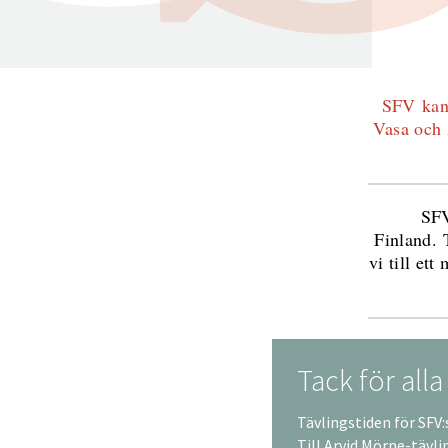
SFV kans
Vasa och 
SFV
Finland. 
vi till et
Tack för alla
Tävlingstiden för SFV:s
Till Arvid Mörne-tävl