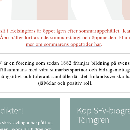
li i Helsingfors är öppet igen efter sommaruppehållet. Kan
Åbo håller fortfarande sommarstängt och öppnar den 10 au
mer om sommarens öppettider här
.
 är en förening som sedan 1882 främjar bildning på svens
Tillsammans med våra samarbetspartner och bidragsmottag
t mångsidigt och tolerant samhälle där det finlandssvenska ha
självklar och positiv roll.
 dikter!
Köp SFV-biogra
Törngren
 skrivtävlingar har gått ut.
ingen inkom 101 bidrag och