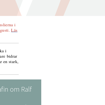
slierna i
gusti.
Läs
ka i
are bidrar
r en stark,
fin om Ralf