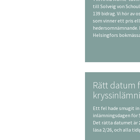
till Solveig von Scho
139 bidrag. Vi hör av 
som vinner ett pris ell
hedersomnämnande. P
Helsingfors bokmässa 
Rätt datum 
kryssinlämn
Ett fel hade smugit in
inlämningsdagen för 
Det rätta datumet är
läsa 2/26, och alla ti