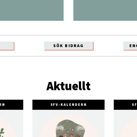
SÖK BIDRAG
EN
Aktuellt
RN
SFV-KALENDERN
S