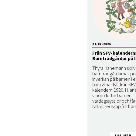
21.07.2026
Från SFV-kalenderns
Barnträdgårdar på 
Thyra Hanemann skri
barnträdgårdarnas pos
inverkan på barnen i e
som vi har lyft från SFV
kalendern 1920. I Ha
vision deltar barnen i
vardagssysslor och får
sättet redskap för fra