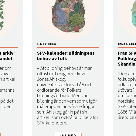
14.07.2026
09.07.202
 arkiv:
SFV-kalender: Bildningens
Från SFV
landet
behov av folk
Folkhög
Skandin
ver om
– Att bildning behövs är man
itiva
oftast rätt enig om, skriver
"Den all
n artikel
Jonas Ahlskog,
folkuppl
-
universitetslektor vid ÅA och
ädlaste 
nemanns
ordförande för Folkets
utövats", 
bildningsförbund. Men vad
om folkh
 på det
bildning är och vem som utgör
nordiska 
mtiden.
målgruppen är svårare frågor
SFV-kale
som Ahlskog går in på i sin
1886. Vi 
artikel, som också publicerats i
årets kal
SFV-kalendern.