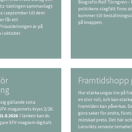
Biografin Ralf Törngren –
ultz-tävlingen sammanlagt
politikens slagfält finns a
oss i september till dem
kommer till beställningss
er får ett
på knappen.
risutdelningen är på
i oktober.
för
Framtidshopp p
ing
Hur stärka ungas tro på fr
en stor roll, och kan stärk
 sig gällande sista
framtiden kan påverkas. D
SFV-magasinets kryss 2/26.
göra saker för andra, före
21.8.2026
. I länken kan du
minskad press. Det här oc
digare SFV-magasin digitalt.
Lärorikts senaste temahe