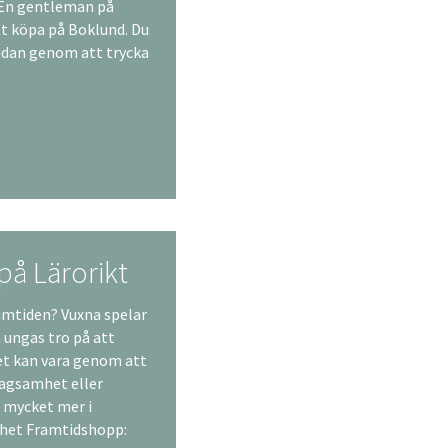
 En gentleman på
tt köpa på Boklund. Du
idan genom att trycka
å Lärorikt
amtiden? Vuxna spelar
a ungas tro på att
et kan vara genom att
tagsamhet eller
h mycket mer i
lhet Framtidshopp: