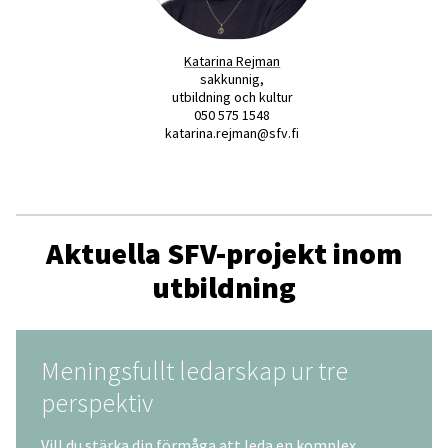
Katarina Rejman
sakkunnig,
utbildning och kultur
050 575 1548
katarina.rejman@sfv.fi
Aktuella SFV-projekt inom
utbildning
Meningsfullt ledarskap ur tre
perspektiv
Vill du stärka din förmåga att leda en komplex