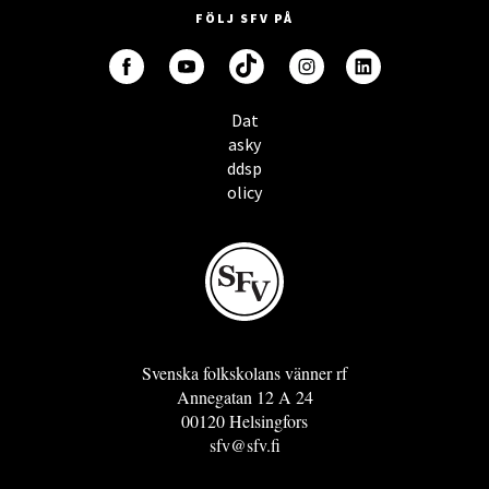
FÖLJ SFV PÅ
Dat
asky
ddsp
olicy
Svenska folkskolans vänner rf
Annegatan 12 A 24
00120 Helsingfors
sfv@sfv.fi