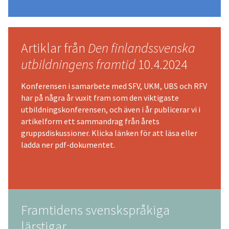
Artiklar från
Den finlandssvenska
utbildningens framtid
10.4.2024
Konferensen i samarbete med SFV, UKM, UBS och RFV
har på några år vuxit fram som den viktigaste
utbildningskonferensen, och även i år publicerar vi i
artikelform ett sammandrag från årets
gruppsdiskussioner. Klicka länken för att läsa eller
ladda ner pdf-dokumentet.
Framtidens svenskspråkiga
lärstigar