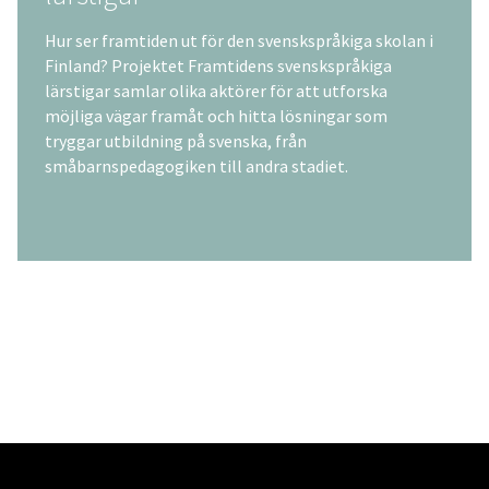
Hur ser framtiden ut för den svenskspråkiga skolan i
Finland? Projektet Framtidens svenskspråkiga
lärstigar samlar olika aktörer för att utforska
möjliga vägar framåt och hitta lösningar som
tryggar utbildning på svenska, från
småbarnspedagogiken till andra stadiet.