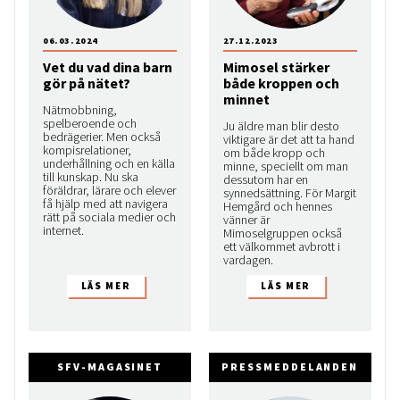
06.03.2024
27.12.2023
Vet du vad dina barn
Mimosel stärker
gör på nätet?
både kroppen och
minnet
Nätmobbning,
spelberoende och
Ju äldre man blir desto
bedrägerier. Men också
viktigare är det att ta hand
kompis­relationer,
om både kropp och
underhållning och en källa
minne, speciellt om man
till kunskap. Nu ska
dessutom har en
föräldrar, lärare och elever
synnedsättning. För Margit
få hjälp med att navigera
Hemgård och hennes
rätt på sociala medier och
vänner är
internet.
Mimoselgruppen också
ett välkommet avbrott i
vardagen.
SFV-MAGASINET
PRESSMEDDELANDEN