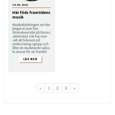
16.06.2023
Här föds framtidens
musik
Musikutbildningen ser inte
längre ut som förr.
Åtminstone inte på Novia i
Jakobstad. Här har man
valt att fokusera på
undervisning i grupp och
låter de studerande själva
ta ansvar för sin framtid.
«
1
2
3
»