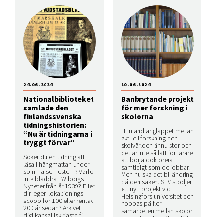
24.06.2024
10.06.2024
Nationalbiblioteket
Banbrytande projekt
samlade den
för mer forskning i
finlandssvenska
skolorna
tidningshistorien:
I Finland är glappet mellan
“Nu är tidningarna i
aktuell forskning och
tryggt förvar”
skolvärlden ännu stor och
det är inte så lätt för lärare
Söker du en tidning att
att börja doktorera
läsa i hängmattan under
samtidigt som de jobbar.
sommarsemestern? Varför
Men nu ska det bli ändring
inte bläddra i Wiborgs
på den saken. SFV stödjer
Nyheter från år 1939? Eller
ett nytt projekt vid
din egen lokaltidnings
Helsingfors universitet och
scoop för 100 eller rentav
hoppas på fler
200 år sedan? Arkivet
samarbeten mellan skolor
digi.kansalliskirjasto.fi