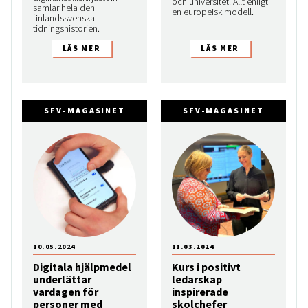
och universitet. Allt enligt
samlar hela den
en europeisk modell.
finlandssvenska
tidningshistorien.
SFV-MAGASINET
SFV-MAGASINET
10.05.2024
11.03.2024
Digitala hjälpmedel
Kurs i positivt
underlättar
ledarskap
vardagen för
inspirerade
personer med
skolchefer