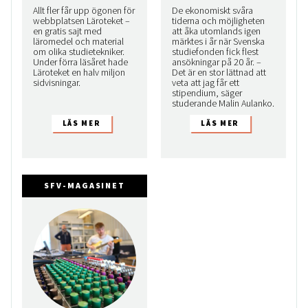
Allt fler får upp ögonen för
De ekonomiskt svåra
webbplatsen Läroteket –
tiderna och möjligheten
en gratis sajt med
att åka utomlands igen
läromedel och material
märktes i år när Svenska
om olika studietekniker.
studiefonden fick flest
Under förra läsåret hade
ansökningar på 20 år. –
Läroteket en halv miljon
Det är en stor lättnad att
sidvisningar.
veta att jag får ett
stipendium, säger
studerande Malin Aulanko.
SFV-MAGASINET