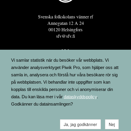
Svenska folkskolans vänner rf
Annegatan 12 A 24
00120 Helsingfors
sfv@sfv.fi
GRO
FÖRENINGSRESURSEN
Vi samlar statistik när du besöker vår webbplats. Vi
använder analysverktyget Piwik Pro, som hjälper oss att
MINNESRUNOR.FI
samla in, analysera och förstå hur våra besökare rör sig
UPPSLAGSVERKET FINLAND
på webbplatsen. Vi behandlar inte uppgifter som kan
LÄGENHETER
kopplas till enskilda personer och vi anonymiserar din
FAKTURERING
data. Du kan läsa mer i vår
dataskyddspolicy
.
Godkänner du datainsamlingen?
Ja, jag godkänner
Nej