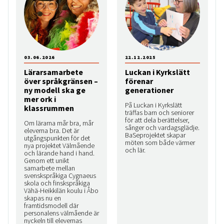
03.06.2026
22.12.2025
Lärarsamarbete
Luckan i Kyrkslätt
över språkgränsen –
förenar
ny modell ska ge
generationer
mer ork i
På Luckan i Kyrkslätt
klassrummen
träffas barn och seniorer
för att dela berättelser,
Om lärarna mår bra, mår
sånger och vardagsglädje.
eleverna bra. Det är
BaSeprojektet skapar
utgångspunkten för det
möten som både värmer
nya projektet Välmående
och lär.
och lärande hand i hand.
Genom ett unikt
samarbete mellan
svenskspråkiga Cygnaeus
skola och finskspråkiga
Vähä-Heikkilän koulu i Åbo
skapas nu en
framtidsmodell där
personalens välmående är
nyckeln till elevernas