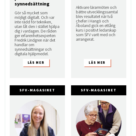
synnedsättning
Aktivare lärarmöten och
bättre utvecklingssamtal
Gör så mycket som
blev resultatet när två
möjligt digitalt. Och var
chefer i Hangö och
inte rädd för tekniken,
Åboland gick en ettårig
utan låt den i stället hjälpa
kurs i positivt ledarskap
dig i vardagen. De råden
som SFV varit med och
ger erfarenhetsexperten
arrangerat.
Fredrik Lindgren när det
handlar om
synnedsättningar och
digitala hjälpmedel.
SFV-MAGASINET
SFV-MAGASINET