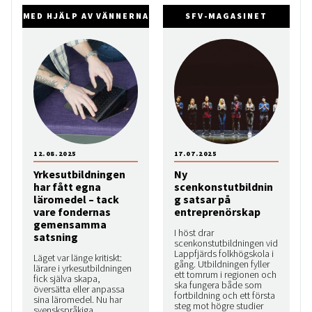
MED HJÄLP AV VÄNNERNA
SFV-MAGASINET
12.08.2025
17.07.2025
Yrkesutbildningen
Ny
har fått egna
scenkonstutbildnin
läromedel – tack
g satsar på
vare fondernas
entreprenörskap
gemensamma
I höst drar
satsning
scenkonstutbildningen vid
Lappfjärds folkhögskola i
Läget var länge kritiskt:
gång. Utbildningen fyller
lärare i yrkesutbildningen
ett tomrum i regionen och
fick själva skapa,
ska fungera både som
översätta eller anpassa
fortbildning och ett första
sina läromedel. Nu har
steg mot högre studier
svenskspråkiga