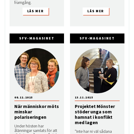
framgång.
SFV-MAGASINET
SFV-MAGASINET
08.12.2025
13.11.2025
När människor möts
Projektet Mönster
minskar
stöder unga som
polariseringen
hamnat i konflikt
med lagen
Under hösten har
ålänningar samlats för att
”Inte har ni väl sådana