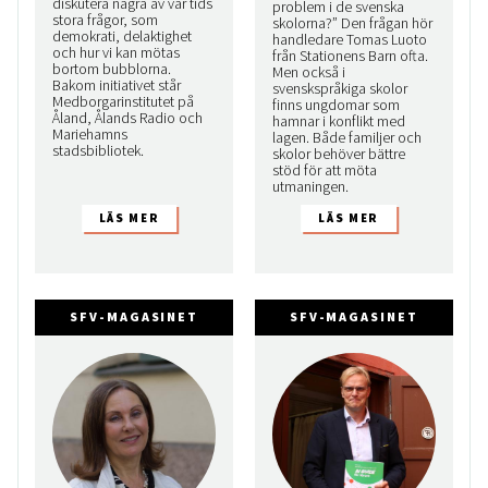
diskutera några av vår tids
problem i de svenska
stora frågor, som
skolorna?” Den frågan hör
demokrati, delaktighet
handledare Tomas Luoto
och hur vi kan mötas
från Stationens Barn ofta.
bortom bubblorna.
Men också i
Bakom initiativet står
svenskspråkiga skolor
Medborgarinstitutet på
finns ungdomar som
Åland, Ålands Radio och
hamnar i konflikt med
Mariehamns
lagen. Både familjer och
stadsbibliotek.
skolor behöver bättre
stöd för att möta
utmaningen.
SFV-MAGASINET
SFV-MAGASINET