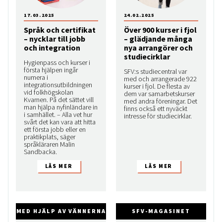
17.03.2025
24.02.2025
Språk och certifikat
Över 900 kurser i fjol
– nycklar till jobb
– glädjande många
och integration
nya arrangörer och
studiecirklar
Hygienpass och kurser i
första hjälpen ingår
SFV:s studiecentral var
numera i
med och arrangerade 922
integrationsutbildningen
kurser i fjol. De flesta av
vid folkhögskolan
dem var samarbetskurser
Kvarnen. På det sättet vill
med andra föreningar. Det
man hjälpa nyfinländare in
finns också ett nyväckt
i samhället. – Alla vet hur
intresse för studiecirklar.
svårt det kan vara att hitta
ett första jobb eller en
praktikplats, säger
språkläraren Malin
Sandbacka.
MED HJÄLP AV VÄNNERNA
SFV-MAGASINET