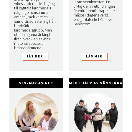
inom scenkonsten. En
yrkesstuderande tillgång
viktig del av utbildningen
till digitala läromedel i
är entreprenörskapet – ett
några gemensamma
måste i dagens värld,
ämnen, tack vare en
enligt platschef Casper
samordnad satsning från
Sahlström.
fondvärldens
läromedelsgrupp. Men
utmaningarna är långt
ifrån över – än saknas
material speciellt i
branschämnena.
SFV-MAGASINET
MED HJÄLP AV VÄNNERNA