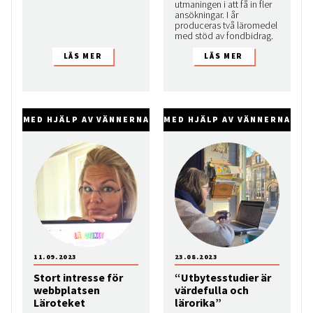
utmaningen i att få in fler
ansökningar. I år
produceras två läromedel
med stöd av fondbidrag.
MED HJÄLP AV VÄNNERNA
MED HJÄLP AV VÄNNERNA
11.09.2023
23.08.2023
Stort intresse för
“Utbytesstudier är
webbplatsen
värdefulla och
Läroteket
lärorika”