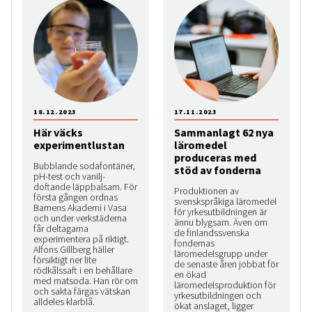
18.12.2023
17.11.2023
Här väcks
Sammanlagt 62 nya
experimentlustan
läromedel
produceras med
Bubblande sodafontäner,
stöd av fonderna
pH-test och vanilj­
doftande läppbalsam. För
Produktionen av
första gången ordnas
svenskspråkiga läromedel
Barnens Akademi i Vasa
för yrkesutbildningen är
och under verkstäderna
ännu blygsam. Även om
får deltagarna
de finlandssvenska
experimentera på riktigt.
fondernas
Alfons Gillberg häller
läromedelsgrupp under
försiktigt ner lite
de senaste åren jobbat för
rödkålssaft i en behållare
en ökad
med matsoda. Han rör om
läromedelsproduktion för
och sakta färgas vätskan
yrkesutbildningen och
alldeles klarblå.
ökat anslaget, ligger