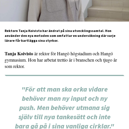
Rektorn Tanja Koivisto har ändrat på sina utvecklings­samtal. Hon
använder den nya metoden som omfattar en undersökning där varje
lärare får kartlägga sina styrkor.
Tanja Koivisto
är rektor för Hangö högstadium och Hangö
gymnasium. Hon har arbetat trettio år i branschen och tjugo år
som rektor.
"För att man ska orka vidare
behöver man ny input och ny
push. Men behöver utmana sig
själv till nya tankesätt och inte
bara gå på i sina vanliga cirklar."