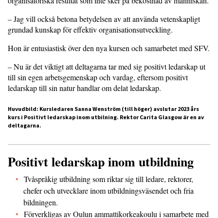
organisatoriska resultat som inte sker på bekostnad av människan.
– Jag vill också betona betydelsen av att använda vetenskapligt
grundad kunskap för effektiv organisationsutveckling.
Hon är entusiastisk över den nya kursen och samarbetet med SFV.
– Nu är det viktigt att deltagarna tar med sig positivt ledarskap ut
till sin egen arbetsgemenskap och vardag, eftersom positivt
ledarskap till sin natur handlar om delat ledarskap.
Huvudbild: Kursledaren Sanna Wenström (till höger) avslutar 2023 års
kurs i Positivt ledarskap inom utbilning. Rektor Carita Glasgow är en av
deltagarna.
Positivt ledarskap inom utbildning
Tvåspråkig utbildning som riktar sig till ledare, rektorer,
chefer och utvecklare inom utbildnings­väsendet och fria
bildningen.
Förverkligas av Oulun ammatti­korkeakoulu i samarbete med