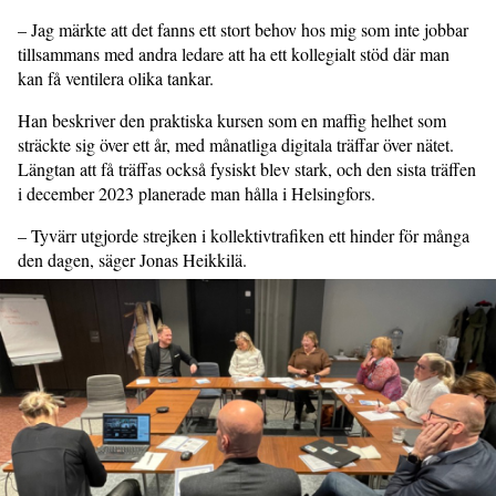
– Jag märkte att det fanns ett stort behov hos mig som inte jobbar
tillsam­mans med andra ledare att ha ett kolle­gi­alt stöd där man
kan få ventilera olika tankar.
Han beskriver den praktiska kursen som en maffig helhet som
sträckte sig över ett år, med månatliga digitala träffar över nätet.
Längtan att få träffas också fysiskt blev stark, och den sista träffen
i december 2023 planerade man hålla i Helsingfors.
– Tyvärr utgjorde strejken i kollektivtrafiken ett hin­der för många
den dagen, säger Jonas Heikkilä.