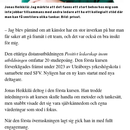
Jonas Heikkilä: Jag märkte att det fanns ett stort behov hos mig som
inte jobbar tillsammans med andra ledare att ha ett kollegialt stöd där
man kan få ventilera olika tankar. Bild: privat.
– Jag blev påmind om att känslor har en stor inverkan på hur man
får saker att gå framåt i ett team, och det var också en bra insikt
för mig.
Den ettåriga distansutbildningen
Positivt ledarskap inom
utbildningen
omfattar 20 studiepoäng. Den första kursen
förverkligades främst under 2023 av Uleåborgs yrkeshögskola i
samarbete med SFV. Nyligen har en ny kurs startat med nya
deltagare.
Jonas Heikkilä deltog i den första kursen. Han trodde
inledningsvis att kursen skulle handla om metoder och tankesätt,
men snabbt visade det sig vara självkännedom och egna
värderingar som stod i fokus.
När den första överraskningen lagt sig gick han in med fullt
engagemang.