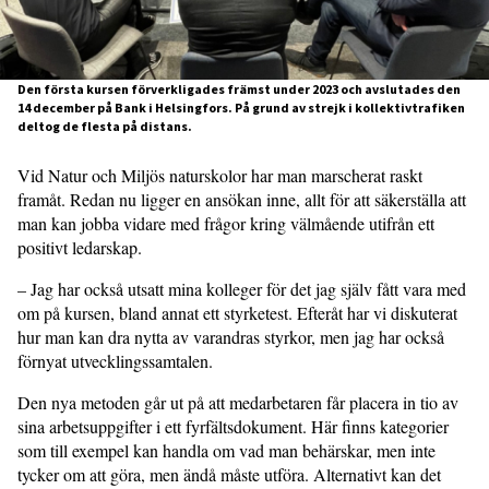
Den första kursen förverkligades främst under 2023 och avslutades den
14 december på Bank i Helsingfors. På grund av strejk i kollektivtrafiken
deltog de flesta på distans.
Vid Natur och Miljös naturskolor har man marscherat raskt
framåt. Redan nu ligger en ansökan inne, allt för att säkerställa att
man kan jobba vidare med frågor kring välmående utifrån ett
positivt ledarskap.
– Jag har också utsatt mina kolleger för det jag själv fått vara med
om på kursen, bland annat ett styrketest. Efteråt har vi diskuterat
hur man kan dra nytta av varandras styrkor, men jag har också
förnyat utvecklingssamtalen.
Den nya metoden går ut på att med­arbetaren får placera in tio av
sina arbetsuppgifter i ett fyrfältsdokument. Här finns kategorier
som till exempel kan handla om vad man behärskar, men inte
tycker om att göra, men ändå måste utföra. Alternativt kan det