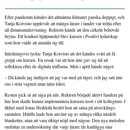
Efter pandemin kändes det allmänna klimatet ganska deppigt, och
Tanja Koivisto upplevde att många lärare i landet var trötta efter
all distans­undervisning. Rektorn kände att den cirkeln behövde
brytas. Ett konkret hjälp­medel blev kursen i Positivt ledarskap
som hon valde att anmäla sig till.
Inledningsvis tyckte Tanja Koivisto att det kändes svårt att få
grepp om kursen. En orsak var att hon inte gav sig tid att
reflektera efter de digitala träffarna. Men i april hände något.
– Då kände jag äntligen att jag var med på tåget, och jag satt inte
ens i sista vagnen utan nära loket.
Resten gick så att säga på räls. Rektorn började aktivt fundera på
hur hon skulle kunna implementera kursens teori i sitt kollegium. I
likhet med Jonas Heikkilä beslöt hon att satsa på utvecklings­
samtalen. Hittills hade hon använt sig av många olika modell­
blanketter, utan att vara riktigt nöjd med någon. Den nya metoden
omfattar en undersökning där varje lärare får kartlägga sina