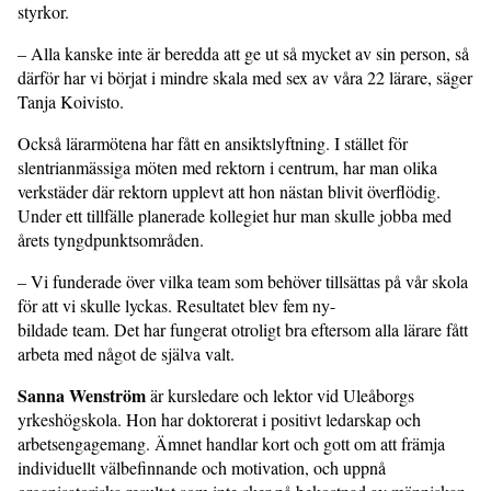
styrkor.
– Alla kanske inte är beredda att ge ut så mycket av sin person, så
därför har vi börjat i mindre skala med sex av våra 22 lärare, säger
Tanja Koivisto.
Också lärarmötena har fått en ansiktslyftning. I stället för
slentrianmässiga möten med rektorn i centrum, har man olika
verkstäder där rektorn upplevt att hon nästan blivit överflödig.
Under ett tillfälle planerade kollegiet hur man skulle jobba med
årets tyngdpunkts­områden.
– Vi funderade över vilka team som behöver tillsättas på vår skola
för att vi skulle lyckas. Resultatet blev fem ny­-
bildade team. Det har fungerat otroligt bra eftersom alla lärare fått
arbeta med något de själva valt.
Sanna Wenström
är kursledare och lektor vid Uleåborgs
yrkeshögskola. Hon har doktorerat i positivt ledarskap och
arbetsengagemang. Ämnet handlar kort och gott om att främja
individuellt välbefinnande och motivation, och uppnå