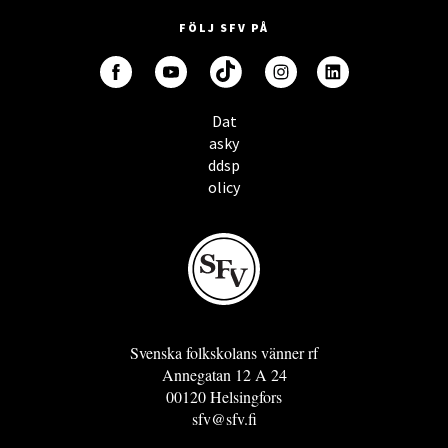
FÖLJ SFV PÅ
Dat
asky
ddsp
olicy
Svenska folkskolans vänner rf
Annegatan 12 A 24
00120 Helsingfors
sfv@sfv.fi