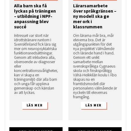
Alla barn ska få
Lärarsamarbete
lyckas på träningen
över språkgränsen –
– utbildning i NPF-
ny modell ska ge
anpassning blev
mer ork i
succé
klassrummen
Intresset var stort när
Om lärarna mår bra, mår
idrottstränare runtom i
eleverna bra. Det är
Svenskfinland fick lära sig
utgångspunkten för det
mer om neuropsykiatriska
nya projektet Välmående
funktionsnedsättningar.
och lärande hand i hand.
Genom att inkludera alla,
Genom ett unikt
oberoende av diagnoser
samarbete mellan
eller
svenskspråkiga Cygnaeus
koncentrationssvårigheter,
skola och finskspråkiga
kan vi skapa en
Vähä-Heikkilän koulu i Åbo
träningsmiljö där alla barn
skapas nu en
och unga får uppleva
framtidsmodell där
gemenskap och känslan
personalens välmående är
av att lyckas.
nyckeln till elevernas
framgång.