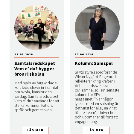
15.06.2026
10.06.2026
Samtalsredskapet
Kolumn: Samspel
Vem e’ du? bygger
SFV:s styrelseordförande
broar i skolan
Wivan Nygård-Fagerudd
reflekterar kring kraften i
Med hjälp av färgkodade
det finlandssvenska
kort leds elever in i samtal
civilsamhället i sin senaste
om skola, känslor och
kolumn för SFV-
vardag. Samtalsredskapet
magasinet. "När någon
Vem e’ du? Används för att
lyckas med en satsning är
stärka kommunikation,
det vinst för alla, en vinst
språk och gemenskap.
för helheten", skriver hon
och uppmanar till fortsatt
engagemang.