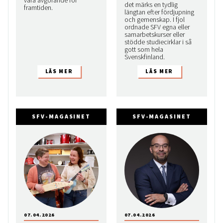
vara avgörande för
det märks en tydlig
framtiden.
längtan efter fördjupning
och gemenskap. I fjol
ordnade SFV egna eller
samarbetskurser eller
stödde studiecirklar i så
gott som hela
Svenskfinland.
SFV-MAGASINET
SFV-MAGASINET
07.04.2026
07.04.2026