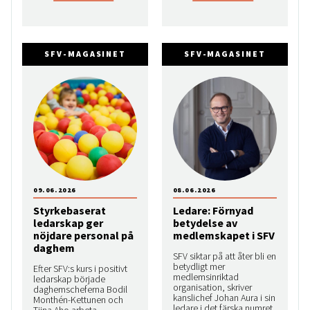
SFV-MAGASINET
SFV-MAGASINET
09.06.2026
08.06.2026
Styrkebaserat
Ledare: Förnyad
ledarskap ger
betydelse av
nöjdare personal på
medlemskapet i SFV
daghem
SFV siktar på att åter bli en
betydligt mer
Efter SFV:s kurs i positivt
medlemsinriktad
ledarskap började
organisation, skriver
daghemscheferna Bodil
kanslichef Johan Aura i sin
Monthén-Kettunen och
ledare i det färska numret