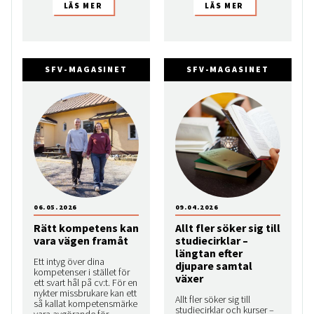
SFV-MAGASINET
SFV-MAGASINET
06.05.2026
09.04.2026
Rätt kompetens kan
Allt fler söker sig till
vara vägen framåt
studiecirklar –
längtan efter
Ett intyg över dina
djupare samtal
kompetenser i stället för
växer
ett svart hål på cv:t. För en
nykter missbrukare kan ett
Allt fler söker sig till
så kallat kompetensmärke
studiecirklar och kurser –