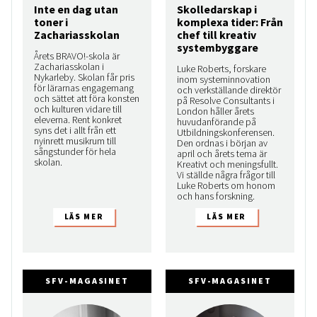
Inte en dag utan
Skolledarskap i
toner i
komplexa tider: Från
Zachariasskolan
chef till kreativ
systembyggare
Årets BRAVO!-skola är
Zachariasskolan i
Luke Roberts, forskare
Nykarleby. Skolan får pris
inom systeminnovation
för lärarnas engagemang
och verkställande direktör
och sättet att föra konsten
på Resolve Consultants i
och kulturen vidare till
London håller årets
eleverna. Rent konkret
huvudanförande på
syns det i allt från ett
Utbildningskonferensen.
nyinrett musikrum till
Den ordnas i början av
sångstunder för hela
april och årets tema är
skolan.
Kreativt och meningsfullt.
Vi ställde några frågor till
Luke Roberts om honom
och hans forskning.
SFV-MAGASINET
SFV-MAGASINET