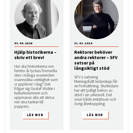
03.04.2026
31.03.2026
Hjälp historikerna –
Rektorer behöver
skriv ett brev!
andra rektorer – SFV
satsar på
Hur ska historikerna om
långsiktigt stöd
femtio år lyckas förmedla
den i många avseenden
SFV:s satsning
osannolika verklighet som
Meningsfullt ledarskap får
vi upplever i dag? Det
en fortsättning. Skolledare
frågar sig Gustaf Widén i
har ett tydligt behov av
kulturkolumnen och
stöd i sin yrkesroll. Det
uppmanar alla att skriva
visar både enkätsvar och
ner sina tankar till
övrig återkoppling.
pappers.