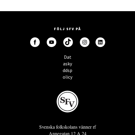
FÖLJ SFV PÅ
Dat
asky
ddsp
olicy
Svenska folkskolans vänner rf
Annegatan 12 A 24