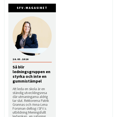
SFV-MAGASINET
26.03.2026
Så blir
ledningsgruppen en
styrka och inte en
gummistämpel
Att leda en skola är en
ständig utvecklingsresa
där utmaningarna aldrig
tar slut. Rektorerna Patrik
Grannas och Anna-Lena
Forsman deltog i SFV:s
utbildning Meningsfullt
ledarskap, en satsning