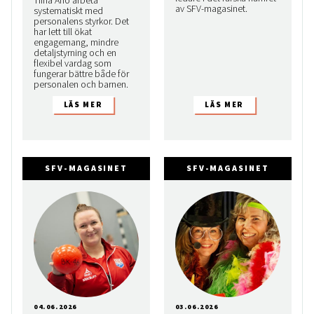
Tiina Aho arbeta
av SFV-magasinet.
systematiskt med
personalens styrkor. Det
har lett till ökat
engagemang, mindre
detaljstyrning och en
flexibel vardag som
fungerar bättre både för
personalen och barnen.
SFV-MAGASINET
SFV-MAGASINET
04.06.2026
03.06.2026