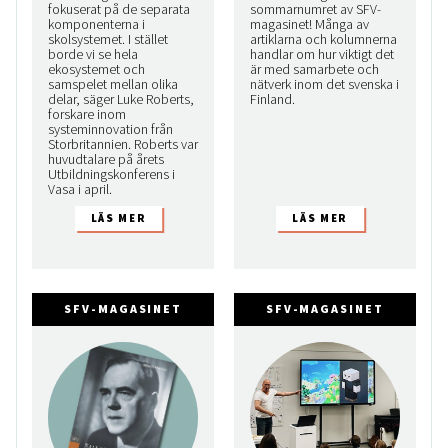
fokuserat på de separata
sommarnumret av SFV-
komponenterna i
magasinet! Många av
skolsystemet. I stället
artiklarna och kolumnerna
borde vi se hela
handlar om hur viktigt det
ekosystemet och
är med samarbete och
samspelet mellan olika
nätverk inom det svenska i
delar, säger Luke Roberts,
Finland.
forskare inom
systeminnovation från
Storbritannien. Roberts var
huvudtalare på årets
Utbildningskonferens i
Vasa i april.
SFV-MAGASINET
SFV-MAGASINET