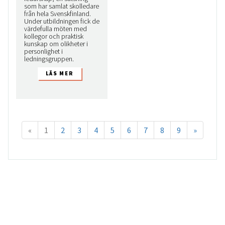
som har samlat skolledare
från hela Svenskfinland.
Under utbildningen fick de
värdefulla möten med
kollegor och praktisk
kunskap om olikheter i
personlighet i
ledningsgruppen.
«
1
2
3
4
5
6
7
8
9
»