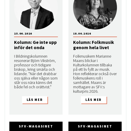
25.06.2026
18.06.2026
Kolumn: Ge inte upp
Kolumn: Folkmusik
inför det onda
genom hela livet
I Bildningskolumnen
Folkmusikern Marianne
resonerar Björn Vikström,
Maans blickar i
professor och tidigare
Kulturkolumnen tillbaka
biskop, kring smärta och
på ett liv fyllt av musik.
lidande. "När det drabbar
Hon reflekterar också över
oss själva eller någon som
folkmusikens roll i
står oss nära känns det
samhället. Maans är
både fel och orättvist."
mottagare av SFV:s
kulturpris 2026.
SFV-MAGASINET
SFV-MAGASINET