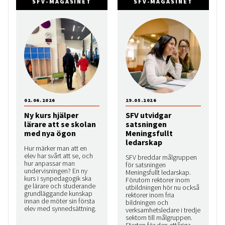
SFV-MAGASINET
SFV-MAGASINET
02.06.2026
29.05.2026
Ny kurs hjälper
SFV utvidgar
lärare att se skolan
satsningen
med nya ögon
Meningsfullt
ledarskap
Hur märker man att en
elev har svårt att se, och
SFV breddar målgruppen
hur anpassar man
för satsningen
undervisningen? En ny
Meningsfullt ledarskap.
kurs i synpedagogik ska
Förutom rektorer inom
ge lärare och studerande
utbildningen hör nu också
grundläggande kunskap
rektorer inom fria
innan de möter sin första
bildningen och
elev med synnedsättning.
verksamhetsledare i tredje
sektorn till målgruppen.
Starten för den ettåriga