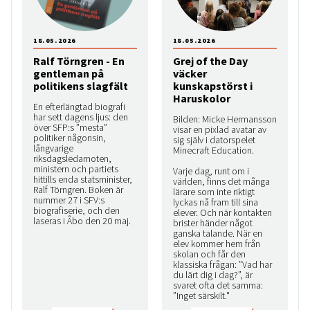
18.05.2026
18.05.2026
Ralf Törngren - En
Grej of the Day
gentleman på
väcker
politikens slagfält
kunskapstörst i
Haruskolor
En efterlängtad biografi
har sett dagens ljus: den
Bilden: Micke Hermansson
över SFP:s ”mesta”
visar en pixlad avatar av
politiker någonsin,
sig själv i datorspelet
långvarige
Minecraft Education.
riksdagsledamoten,
ministern och partiets
Varje dag, runt om i
hittills enda statsminister,
världen, finns det många
Ralf Törngren. Boken är
lärare som inte riktigt
nummer 27 i SFV:s
lyckas nå fram till sina
biografiserie, och den
elever. Och när kontakten
laseras i Åbo den 20 maj.
brister händer något
ganska talande. När en
elev kommer hem från
skolan och får den
klassiska frågan: ”Vad har
du lärt dig i dag?”, är
svaret ofta det samma:
”Inget särskilt."