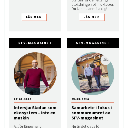
utbildningen blir i oktober.
Du kan nu anmäla dig!
SFV-MAGASINET
SFV-MAGASINET
27.05.2026
25.05.2026
Intervju: Skolan som
Samarbete i fokus i
ekosystem – inte en
sommarnumret av
maskin
SFV-magasinet
Alltför länge har vi
Nu är det dags för