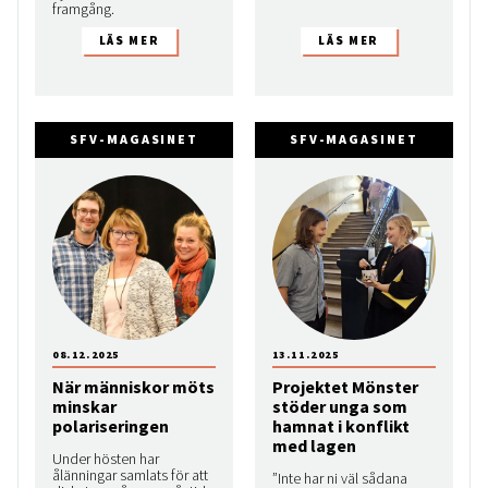
framgång.
SFV-MAGASINET
SFV-MAGASINET
08.12.2025
13.11.2025
När människor möts
Projektet Mönster
minskar
stöder unga som
polariseringen
hamnat i konflikt
med lagen
Under hösten har
ålänningar samlats för att
”Inte har ni väl sådana