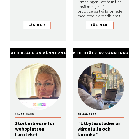
utmaningen i att få in fler
ansökningar. I år
produceras två läromedel
med stöd av fondbidrag.
MED HJÄLP AV VÄNNERNA
MED HJÄLP AV VÄNNERNA
11.09.2023
23.08.2023
Stort intresse för
“Utbytesstudier är
webbplatsen
värdefulla och
Läroteket
lärorika”