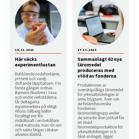
18.12.2023
17.11.2023
Här väcks
Sammanlagt 62 nya
experimentlustan
läromedel
produceras med
Bubblande sodafontäner,
stöd av fonderna
pH-test och vanilj­
doftande läppbalsam. För
Produktionen av
första gången ordnas
svenskspråkiga läromedel
Barnens Akademi i Vasa
för yrkesutbildningen är
och under verkstäderna
ännu blygsam. Även om
får deltagarna
de finlandssvenska
experimentera på riktigt.
fondernas
Alfons Gillberg häller
läromedelsgrupp under
försiktigt ner lite
de senaste åren jobbat för
rödkålssaft i en behållare
en ökad
med matsoda. Han rör om
läromedelsproduktion för
och sakta färgas vätskan
yrkesutbildningen och
alldeles klarblå.
ökat anslaget, ligger