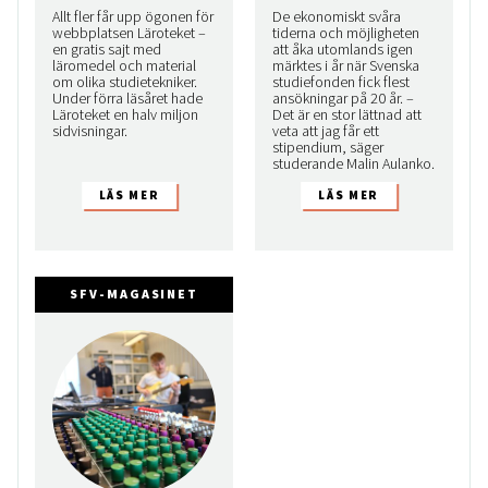
Allt fler får upp ögonen för
De ekonomiskt svåra
webbplatsen Läroteket –
tiderna och möjligheten
en gratis sajt med
att åka utomlands igen
läromedel och material
märktes i år när Svenska
om olika studietekniker.
studiefonden fick flest
Under förra läsåret hade
ansökningar på 20 år. –
Läroteket en halv miljon
Det är en stor lättnad att
sidvisningar.
veta att jag får ett
stipendium, säger
studerande Malin Aulanko.
SFV-MAGASINET