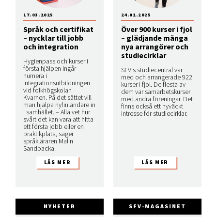
17.03.2025
24.02.2025
Språk och certifikat
Över 900 kurser i fjol
– nycklar till jobb
– glädjande många
och integration
nya arrangörer och
studiecirklar
Hygienpass och kurser i
första hjälpen ingår
SFV:s studiecentral var
numera i
med och arrangerade 922
integrationsutbildningen
kurser i fjol. De flesta av
vid folkhögskolan
dem var samarbetskurser
Kvarnen. På det sättet vill
med andra föreningar. Det
man hjälpa nyfinländare in
finns också ett nyväckt
i samhället. – Alla vet hur
intresse för studiecirklar.
svårt det kan vara att hitta
ett första jobb eller en
praktikplats, säger
språkläraren Malin
Sandbacka.
NYHETER
SFV-MAGASINET