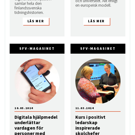
och universitet. Allt enligt
samlar hela den
en europeisk modell.
finlandssvenska
tidningshistorien.
SFV-MAGASINET
SFV-MAGASINET
10.05.2024
11.03.2024
Digitala hjälpmedel
Kurs i positivt
underlättar
ledarskap
vardagen för
inspirerade
personer med
skolchefer