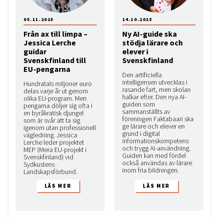
05.11.2025
14.10.2025
Från ax till limpa –
Ny AI-guide ska
Jessica Lerche
stödja lärare och
guidar
elever i
Svenskfinland till
Svenskfinland
EU-pengarna
Den artificiella
intelligensen utvecklas i
Hundratals miljoner euro
rasande fart, men skolan
delas varje år ut genom
halkar efter. Den nya AI-
olika EU-program. Men
guiden som
pengarna döljer sig ofta i
sammanställts av
en byråkratisk djungel
föreningen Faktabaari ska
som är svår att ta sig
ge lärare och elever en
igenom utan professionell
grund i digital
vägledning. Jessica
informationskompetens
Lerche leder projektet
och trygg AI-användning.
MEP (Mera EU-projekt i
Guiden kan med fördel
Svenskfinland) vid
också användas av lärare
Sydkustens
inom fria bildningen.
Landskapsförbund.