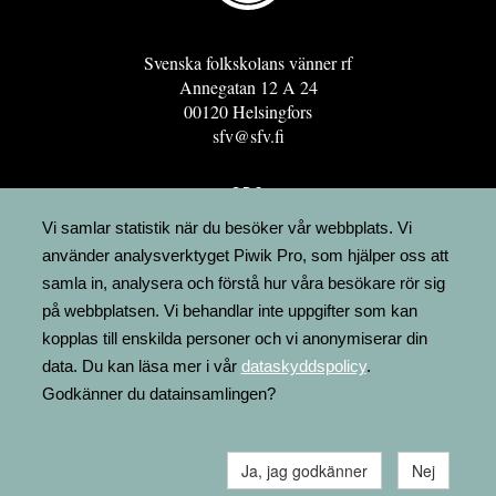
Svenska folkskolans vänner rf
Annegatan 12 A 24
00120 Helsingfors
sfv@sfv.fi
GRO
FÖRENINGSRESURSEN
Vi samlar statistik när du besöker vår webbplats. Vi
använder analysverktyget Piwik Pro, som hjälper oss att
MINNESRUNOR.FI
samla in, analysera och förstå hur våra besökare rör sig
UPPSLAGSVERKET FINLAND
på webbplatsen. Vi behandlar inte uppgifter som kan
LÄGENHETER
kopplas till enskilda personer och vi anonymiserar din
FAKTURERING
data. Du kan läsa mer i vår
dataskyddspolicy
.
Godkänner du datainsamlingen?
Ja, jag godkänner
Nej