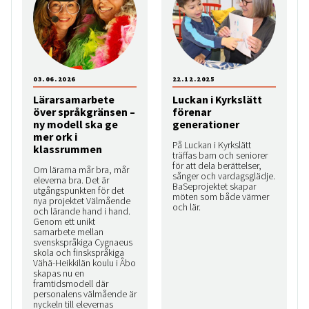
03.06.2026
22.12.2025
Lärarsamarbete
Luckan i Kyrkslätt
över språkgränsen –
förenar
ny modell ska ge
generationer
mer ork i
På Luckan i Kyrkslätt
klassrummen
träffas barn och seniorer
för att dela berättelser,
Om lärarna mår bra, mår
sånger och vardagsglädje.
eleverna bra. Det är
BaSeprojektet skapar
utgångspunkten för det
möten som både värmer
nya projektet Välmående
och lär.
och lärande hand i hand.
Genom ett unikt
samarbete mellan
svenskspråkiga Cygnaeus
skola och finskspråkiga
Vähä-Heikkilän koulu i Åbo
skapas nu en
framtidsmodell där
personalens välmående är
nyckeln till elevernas