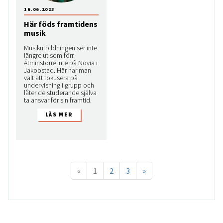
16.06.2023
Här föds framtidens
musik
Musikutbildningen ser inte
längre ut som förr.
Åtminstone inte på Novia i
Jakobstad. Här har man
valt att fokusera på
undervisning i grupp och
låter de studerande själva
ta ansvar för sin framtid.
«
1
2
3
»