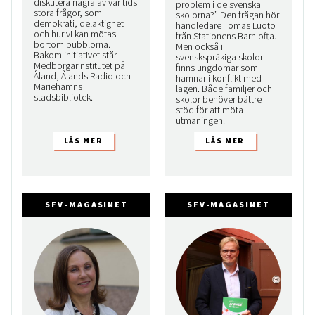
diskutera några av vår tids
problem i de svenska
stora frågor, som
skolorna?” Den frågan hör
demokrati, delaktighet
handledare Tomas Luoto
och hur vi kan mötas
från Stationens Barn ofta.
bortom bubblorna.
Men också i
Bakom initiativet står
svenskspråkiga skolor
Medborgarinstitutet på
finns ungdomar som
Åland, Ålands Radio och
hamnar i konflikt med
Mariehamns
lagen. Både familjer och
stadsbibliotek.
skolor behöver bättre
stöd för att möta
utmaningen.
SFV-MAGASINET
SFV-MAGASINET