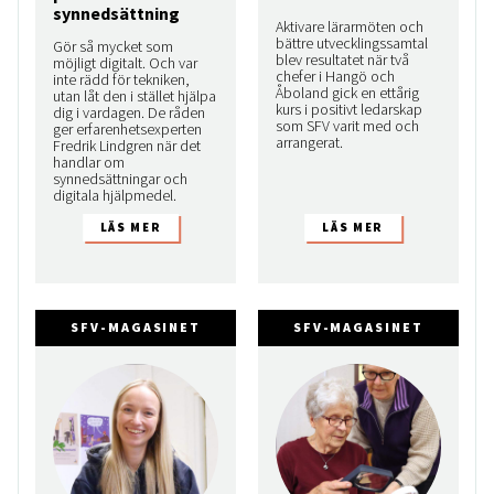
synnedsättning
Aktivare lärarmöten och
bättre utvecklingssamtal
Gör så mycket som
blev resultatet när två
möjligt digitalt. Och var
chefer i Hangö och
inte rädd för tekniken,
Åboland gick en ettårig
utan låt den i stället hjälpa
kurs i positivt ledarskap
dig i vardagen. De råden
som SFV varit med och
ger erfarenhetsexperten
arrangerat.
Fredrik Lindgren när det
handlar om
synnedsättningar och
digitala hjälpmedel.
SFV-MAGASINET
SFV-MAGASINET