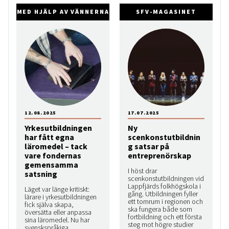
MED HJÄLP AV VÄNNERNA
SFV-MAGASINET
12.08.2025
17.07.2025
Yrkesutbildningen
Ny
har fått egna
scenkonstutbildnin
läromedel – tack
g satsar på
vare fondernas
entreprenörskap
gemensamma
I höst drar
satsning
scenkonstutbildningen vid
Lappfjärds folkhögskola i
Läget var länge kritiskt:
gång. Utbildningen fyller
lärare i yrkesutbildningen
ett tomrum i regionen och
fick själva skapa,
ska fungera både som
översätta eller anpassa
fortbildning och ett första
sina läromedel. Nu har
steg mot högre studier
svenskspråkiga