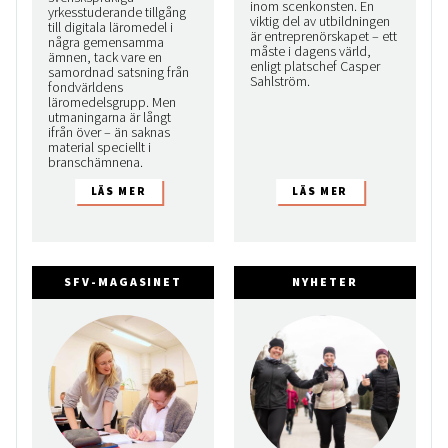
inom scenkonsten. En
yrkesstuderande tillgång
viktig del av utbildningen
till digitala läromedel i
är entreprenörskapet – ett
några gemensamma
måste i dagens värld,
ämnen, tack vare en
enligt platschef Casper
samordnad satsning från
Sahlström.
fondvärldens
läromedelsgrupp. Men
utmaningarna är långt
ifrån över – än saknas
material speciellt i
branschämnena.
SFV-MAGASINET
NYHETER