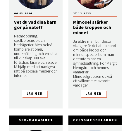
06.03.2024
27.12.2023
Vet du vad dina barn
Mimosel stärker
gör på nätet?
både kroppen och
minnet
Nätmobbning,
spelberoende och
Ju äldre man blir desto
bedrägerier. Men också
viktigare är det att ta hand
kompis­relationer,
om både kropp och
underhållning och en källa
minne, speciellt om man
till kunskap. Nu ska
dessutom har en
föräldrar, lärare och elever
synnedsättning. För Margit
få hjälp med att navigera
Hemgård och hennes
rätt på sociala medier och
vänner är
internet.
Mimoselgruppen också
ett välkommet avbrott i
vardagen.
SFV-MAGASINET
PRESSMEDDELANDEN