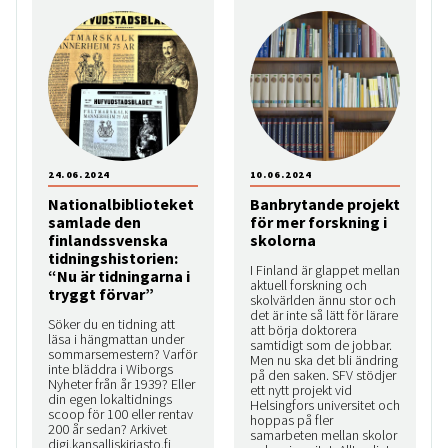
24.06.2024
10.06.2024
Nationalbiblioteket
Banbrytande projekt
samlade den
för mer forskning i
finlandssvenska
skolorna
tidningshistorien:
I Finland är glappet mellan
“Nu är tidningarna i
aktuell forskning och
tryggt förvar”
skolvärlden ännu stor och
det är inte så lätt för lärare
Söker du en tidning att
att börja doktorera
läsa i hängmattan under
samtidigt som de jobbar.
sommarsemestern? Varför
Men nu ska det bli ändring
inte bläddra i Wiborgs
på den saken. SFV stödjer
Nyheter från år 1939? Eller
ett nytt projekt vid
din egen lokaltidnings
Helsingfors universitet och
scoop för 100 eller rentav
hoppas på fler
200 år sedan? Arkivet
samarbeten mellan skolor
digi.kansalliskirjasto.fi