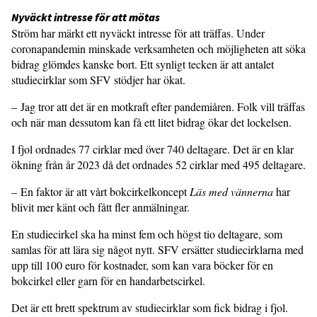
Nyväckt intresse för att mötas
Ström har märkt ett nyväckt intresse för att träffas. Under
coronapandemin minskade verksamheten och möjligheten att söka
bidrag glömdes kanske bort. Ett synligt tecken är att antalet
studiecirklar som SFV stödjer har ökat.
– Jag tror att det är en motkraft efter pandemiåren. Folk vill träffas
och när man dessutom kan få ett litet bidrag ökar det lockelsen.
I fjol ordnades 77 cirklar med över 740 deltagare. Det är en klar
ökning från år 2023 då det ordnades 52 cirklar med 495 deltagare.
– En faktor är att vårt bokcirkelkoncept
Läs med vännerna
har
blivit mer känt och fått fler anmälningar.
En studiecirkel ska ha minst fem och högst tio deltagare, som
samlas för att lära sig något nytt. SFV ersätter studiecirklarna med
upp till 100 euro för kostnader, som kan vara böcker för en
bokcirkel eller garn för en handarbetscirkel.
Det är ett brett spektrum av studiecirklar som fick bidrag i fjol.