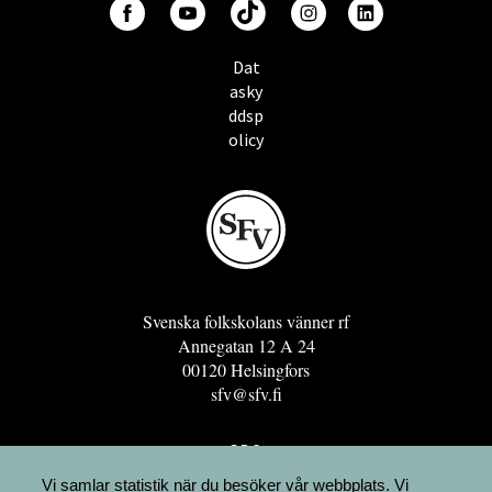
Dat
asky
ddsp
olicy
Svenska folkskolans vänner rf
Annegatan 12 A 24
00120 Helsingfors
sfv@sfv.fi
GRO
FÖRENINGSRESURSEN
Vi samlar statistik när du besöker vår webbplats. Vi