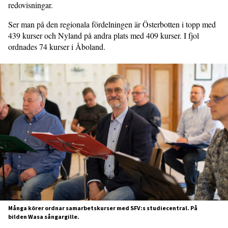
redovisningar.
Ser man på den regionala fördelningen är Österbotten i topp med
439 kurser och Nyland på andra plats med 409 kurser. I fjol
ordnades 74 kurser i Åboland.
Många körer ordnar samarbetskurser med SFV:s studiecentral. På
bilden Wasa sångargille.