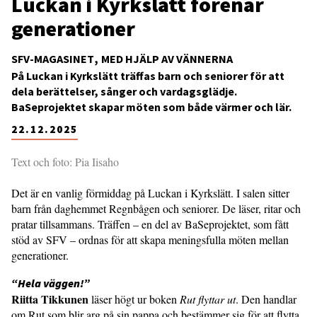
Luckan i Kyrkslätt förenar
generationer
SFV-MAGASINET
MED HJÄLP AV VÄNNERNA
På Luckan i Kyrkslätt träffas barn och seniorer för att
dela berättelser, sånger och vardagsglädje.
BaSeprojektet skapar möten som både värmer och lär.
22.12.2025
Text och foto: Pia Iisaho
Det är en vanlig förmiddag på Luckan i Kyrkslätt. I salen sitter
barn från daghemmet Regnbågen och seniorer. De läser, ritar och
pratar tillsammans. Träffen – en del av BaSeprojektet, som fått
stöd av SFV – ordnas för att skapa meningsfulla möten mellan
generationer.
“Hela väggen!”
Riitta Tikkunen
läser högt ur boken
Rut flyttar ut
. Den handlar
om Rut som blir arg på sin pappa och bestämmer sig för att flytta