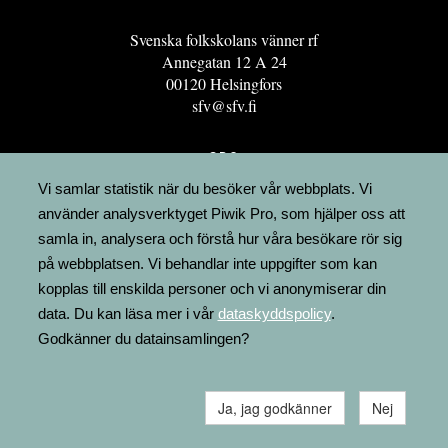
Svenska folkskolans vänner rf
Annegatan 12 A 24
00120 Helsingfors
sfv@sfv.fi
GRO
FÖRENINGSRESURSEN
Vi samlar statistik när du besöker vår webbplats. Vi
använder analysverktyget Piwik Pro, som hjälper oss att
MINNESRUNOR.FI
samla in, analysera och förstå hur våra besökare rör sig
UPPSLAGSVERKET FINLAND
på webbplatsen. Vi behandlar inte uppgifter som kan
LÄGENHETER
kopplas till enskilda personer och vi anonymiserar din
FAKTURERING
data. Du kan läsa mer i vår
dataskyddspolicy
.
Godkänner du datainsamlingen?
Ja, jag godkänner
Nej