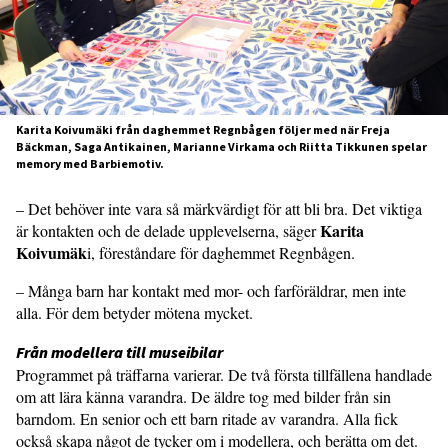
Karita Koivumäki från daghemmet Regnbågen följer med när Freja
Bäckman, Saga Antikainen, Marianne Virkama och Riitta Tikkunen spelar
memory med Barbiemotiv.
– Det behöver inte vara så märkvärdigt för att bli bra. Det viktiga
Karita
är kontakten och de delade upplevelserna, säger
Koivumäk
i, föreståndare för daghemmet Regnbågen.
– Många barn har kontakt med mor- och farföräldrar, men inte
alla. För dem betyder mötena mycket.
Från modellera till museibilar
Programmet på träffarna varierar. De två första tillfällena handlade
om att lära känna varandra. De äldre tog med bilder från sin
barndom. En senior och ett barn ritade av varandra. Alla fick
också skapa något de tycker om i modellera, och berätta om det.