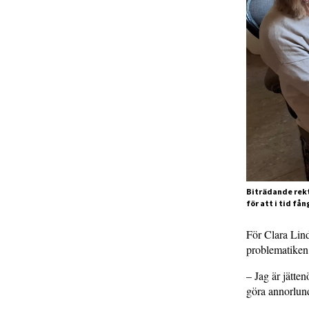
Biträdande rekt
för att i tid f
För Clara Lind
problematiken
– Jag är jätten
göra annorlund