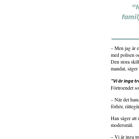
"N
famil
– Men jag är e
med polisen o
Den stora skil
mandat, säger
”Vi är inga tr
Förtroendet s
– När det hand
förhör, rätteg
Han säger att u
modersmål.
– Vi är inga tr