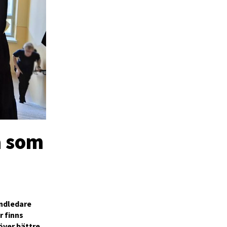
a som
andledare
r finns
över bättre