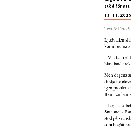
stöd för at
13.11.202
Text & Foto 
Ljudvallen slå
korridorerna är
– Visst är det
biträdande re
Men dagens sam
stödja de elev
igen problemen
Barn, en barn
– Jag har arbe
Stationens Bar
stöd på svensk
som begått bro