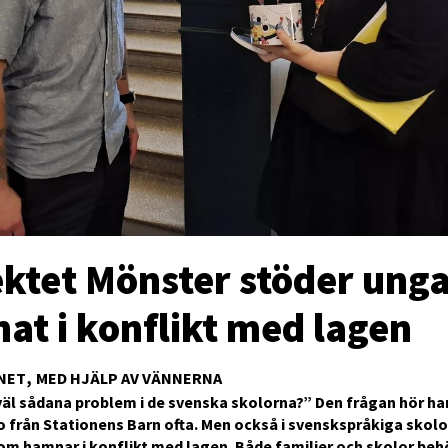
ektet Mönster stöder ung
at i konflikt med lagen
NET
MED HJÄLP AV VÄNNERNA
 väl sådana problem i de svenska skolorna?” Den frågan hör h
från Stationens Barn ofta. Men också i svenskspråkiga skolo
m hamnar i konflikt med lagen. Både familjer och skolor beh