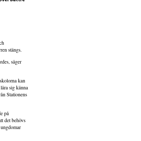
och
rren stängs.
rdes, säger
 skolorna kan
 lära sig känna
rån Stationens
de på
tt det behövs
ra ungdomar