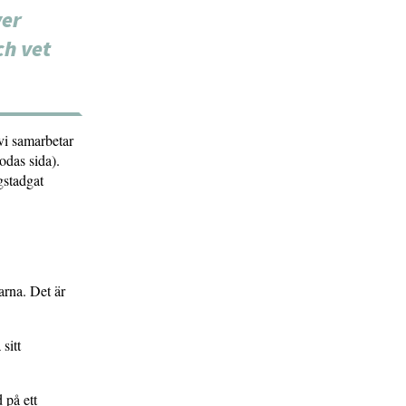
ver
ch vet
 vi samarbetar
odas sida).
gstadgat
arna. Det är
sitt
 på ett