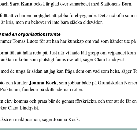
Sara Kanu
oach
också är glad över samarbetet med Stationens Barn.
ullt att vi har en möjlighet att jobba förebyggande. Det är så ofta som in
t är kris, men nu behöver vi inte bara släcka eldsvådor.
a med en organisationstomte
ömmer Tomas Luoto för att han har kunskap om vad som händer ute på f
ormt fält att hålla reda på. Just när vi hade fått grepp om vejpandet kom
änkta i nikotin som plötsligt fanns överallt, säger Clara Lindqvist.
n med de unga är sådan att jag kan fråga dem om vad som helst, säger 
Joanna Kock
oto och kurator
, som jobbar både på Grundskolan Norse
 Prakticum, funderar på skillnaderna i roller.
en elev komma och prata blir de genast förskräckta och tror att de får e
ckar Clara Lindqvist.
också en maktposition, säger Joanna Kock.