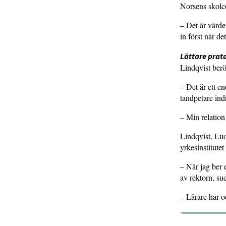
Norsens skolc
– Det är värdef
in först när de
Lättare prat
Lindqvist ber
– Det är ett en
tandpetare indr
– Min relatio
Lindqvist, Lu
yrkesinstitutet
– När jag ber 
av rektorn, su
– Lärare har 