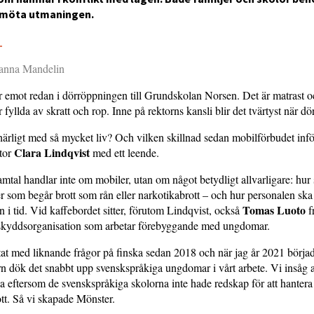
t möta utmaningen.
5
Sanna Mandelin
r emot redan i dörröppningen till Grundskolan Norsen. Det är matrast 
 fyllda av skratt och rop. Inne på rektorns kansli blir det tvärtyst när dö
 härligt med så mycket liv? Och vilken skillnad sedan mobilförbudet infö
Clara Lindqvist
ktor
med ett leende.
tal handlar inte om mobiler, utan om något betydligt allvarligare: hur
er som begår brott som rån eller narkotikabrott – och hur personalen ska
Tomas Luoto
 i tid. Vid kaffebordet sitter, förutom Lindqvist, också
f
skyddsorganisation som arbetar förebyggande med ungdomar.
tat med liknande frågor på finska sedan 2018 och när jag år 2021 börja
n dök det snabbt upp svenskspråkiga ungdomar i vårt arbete. Vi insåg a
a eftersom de svenskspråkiga skolorna inte hade redskap för att hante
tt. Så vi skapade Mönster.