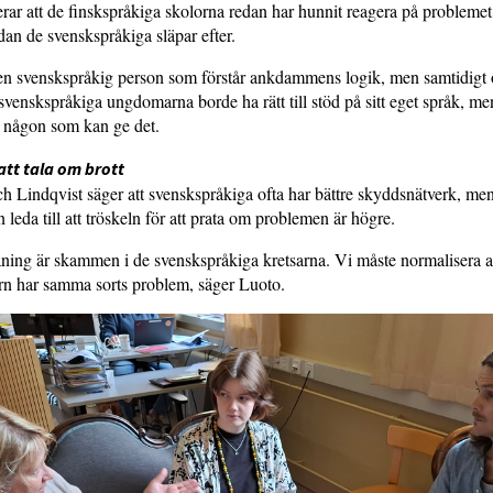
rar att de finskspråkiga skolorna redan har hunnit reagera på probleme
edan de svenskspråkiga släpar efter.
en svenskspråkig person som förstår ankdammens logik, men samtidigt
venskspråkiga ungdomarna borde ha rätt till stöd på sitt eget språk, me
s någon som kan ge det.
att tala om brott
 Lindqvist säger att svenskspråkiga ofta har bättre skyddsnätverk, me
 leda till att tröskeln för att prata om problemen är högre.
ning är skammen i de svenskspråkiga kretsarna. Vi måste normalisera at
rn har samma sorts problem, säger Luoto.