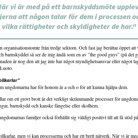
är vi är med på ett barnskyddsmöte upple
jerna att någon talar för dem i processen o
vilka rättigheter och skyldigheter de har."
n organisationstomte från tredje sektorn. Och fast jag berättar öppet att
ch barnskyddet så ser de mig ändå som en av ”the good guys” (på det g
lnaden är nog den att jag inte har något myndighetsansvar eller något la
 Luoto.
ollkarlar”
om ungdomarna har för honom är a och o för att kunna hjälpa dem.
lar om ett grovt brott är det verkligt skrämmande processer för ungdom
ångar, barnskydd och kanske fängelse eller skolhem.
ngdomarnas familjer också förhållit sig väldigt positivt till att få stöd på 
ollkarlar, men vi kan processerna och har ett brett nätverk. När vi är med