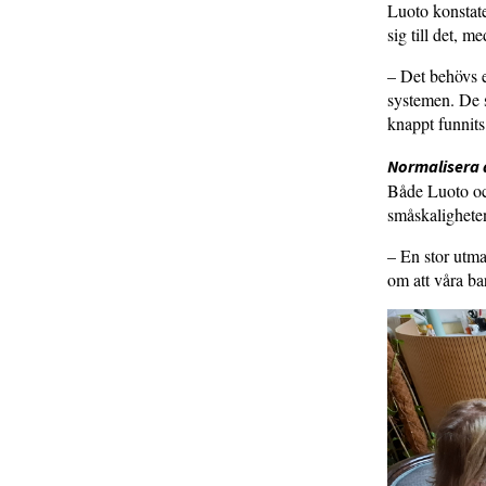
Luoto konstate
sig till det, m
– Det behövs 
systemen. De s
knappt funnit
Normalisera 
Både Luoto och
småskaligheten
– En stor utma
om att våra ba