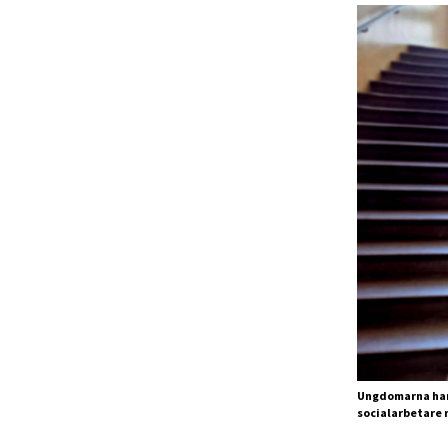
Ungdomarna har 
socialarbetare