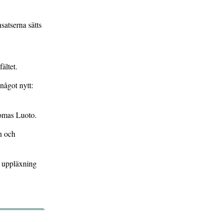
satserna sätts
ältet.
 något nytt:
Tomas Luoto.
n och
n uppläxning