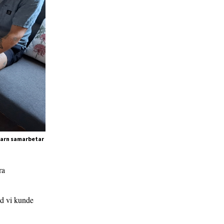
barn samarbetar
ra
vad vi kunde