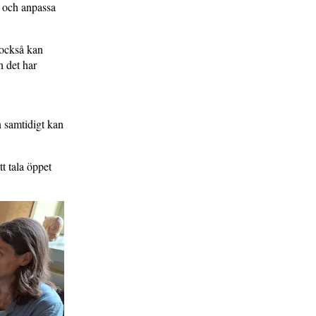
t och anpassa
 också kan
n det har
n samtidigt kan
t tala öppet