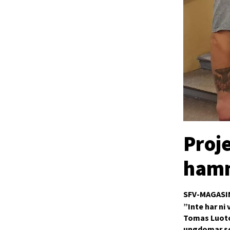
Proj
hamn
SFV-MAGASI
”Inte har ni
Tomas Luoto 
ungdomar so