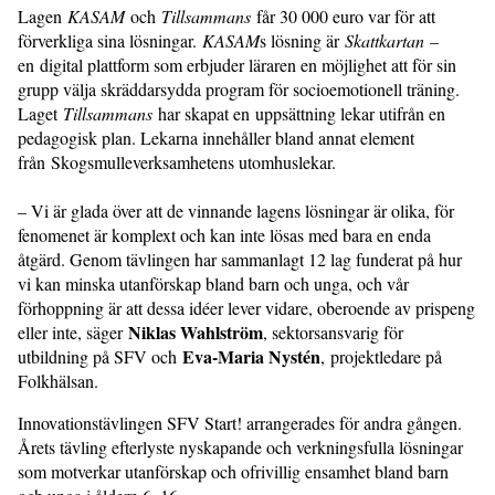
Lagen
KASAM
och
Tillsammans
får 30 000 euro var för att
förverkliga sina lösningar.
KASAM
s lösning är
Skattkartan
–
en digital plattform som erbjuder läraren en möjlighet att för sin
grupp välja skräddarsydda program för socioemotionell träning.
Laget
Tillsammans
har skapat en uppsättning lekar utifrån en
pedagogisk plan. Lekarna innehåller bland annat element
från Skogsmulleverksamhetens utomhuslekar.
– Vi är glada över att de vinnande lagens lösningar är olika, för
fenomenet är komplext och kan inte lösas med bara en enda
åtgärd. Genom tävlingen har sammanlagt 12 lag funderat på hur
vi kan minska utanförskap bland barn och unga, och vår
förhoppning är att dessa idéer lever vidare, oberoende av prispeng
Niklas Wahlström
eller inte, säger
, sektorsansvarig för
Eva-Maria Nystén
utbildning på SFV och
, projektledare på
Folkhälsan.
Innovationstävlingen SFV Start! arrangerades för andra gången.
Årets tävling efterlyste nyskapande och verkningsfulla lösningar
som motverkar utanförskap och ofrivillig ensamhet bland barn