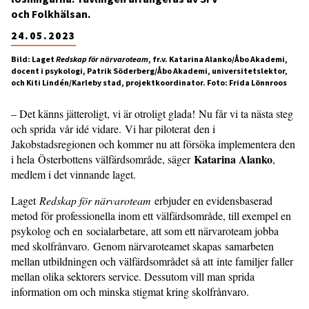
och Folkhälsan.
24.05.2023
Bild: Laget
Redskap för närvaroteam
, fr.v. Katarina Alanko/Åbo Akademi,
docent i psykologi, Patrik Söderberg/Åbo Akademi, universitetslektor,
och Kiti Lindén/Karleby stad, projektkoordinator. Foto: Frida Lönnroos
– Det känns jätteroligt, vi är otroligt glada! Nu får vi ta nästa steg
och sprida vår idé vidare. Vi har piloterat den i
Jakobstadsregionen och kommer nu att försöka implementera den
Katarina Alanko
i hela Österbottens välfärdsområde, säger
,
medlem i det vinnande laget.
Laget
Redskap för närvaroteam
erbjuder en evidensbaserad
metod för professionella inom ett välfärdsområde, till exempel en
psykolog och en socialarbetare, att som ett närvaroteam jobba
med skolfrånvaro. Genom närvaroteamet skapas samarbeten
mellan utbildningen och välfärdsområdet så att inte familjer faller
mellan olika sektorers service. Dessutom vill man sprida
information om och minska stigmat kring skolfrånvaro.