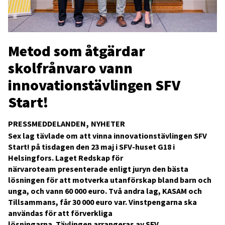
Metod som åtgärdar
skolfrånvaro vann
innovationstävlingen SFV
Start!
PRESSMEDDELANDEN
NYHETER
Sex lag tävlade om att vinna innovationstävlingen SFV
Start! på tisdagen den 23 maj i SFV-huset G18 i
Helsingfors. Laget Redskap för
närvaroteam presenterade enligt juryn den bästa
lösningen för att motverka utanförskap bland barn och
unga, och vann 60 000 euro. Två andra lag, KASAM och
Tillsammans, får 30 000 euro var. Vinstpengarna ska
användas för att förverkliga
lösningarna. Tävlingen arrangeras av SFV