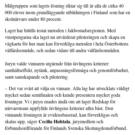
Målgruppen som lagets lösning riktar sig till är alla de cirka 40
000 elever inom grundläggande utbildningen i Finland som har en
skolnärvaro under 80 procent.
Laget har hittills testat metoden i Jakbostadsregionen. Med
vinstpengarna ska laget nu utvärderat piloteringen och skapa en
vägkarta för hur man kan förverkliga metoden i hela Österbottens
välfärdsområde, och sedan vidare till andra välfärdsområden.
Juryn valde vinnaren utgående från tävlingens kriterier:
samhällseffekt, nytänk, anpassningsförmåga och genomförbarhet,
samt samskapande och pilotering.
– Det var svårt att välja en vinnare. Alla lag har utvecklats väldigt
mycket sedan semifinalen och kunde presentera mycket goda
lösningar. Vi i juryn enades ändå om att laget Redskap för
närvaroteam uppfyllde tävlingens kriterier allra bäst. Den
vinnande lösningen är evidensbaserad, kan förverkligas och
Cecilia Huhtala
skalas upp, säger
, jurymedlem och
förbundsordförande för Finlands Svenska Skolungdomsförbund.