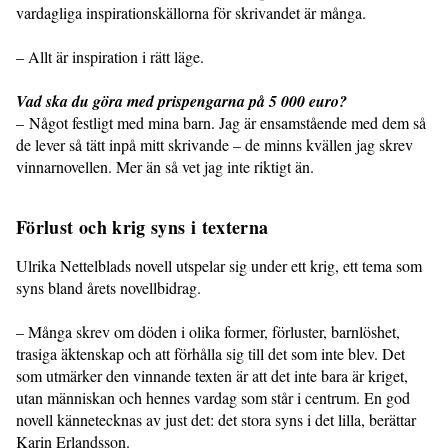
vardagliga inspirationskällorna för skrivandet är många.
– Allt är inspiration i rätt läge.
Vad ska du göra med prispengarna på 5 000 euro?
– Något festligt med mina barn. Jag är ensamstående med dem så
de lever så tätt inpå mitt skrivande – de minns kvällen jag skrev
vinnarnovellen. Mer än så vet jag inte riktigt än.
Förlust och krig syns i texterna
Ulrika Nettelblads novell utspelar sig under ett krig, ett tema som
syns bland årets novellbidrag.
– Många skrev om döden i olika former, förluster, barnlöshet,
trasiga äktenskap och att förhålla sig till det som inte blev. Det
som utmärker den vinnande texten är att det inte bara är kriget,
utan människan och hennes vardag som står i centrum. En god
novell kännetecknas av just det: det stora syns i det lilla, berättar
Karin Erlandsson.