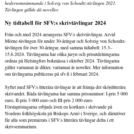
hedersomnämnande i Solveig von Schoultz-tävlingen 2021.
Tävlingen gällde då noveller.
Ny tidtabell för SFV:s skrivtävlingar 2024
Från och med 2024 arrangeras SFV:s skrivtävlingar, Arvid
Mörne-tävlingen för under 30-åringar och Solveig von Schoultz-
tävlingen för över 30-åringar, med samma tidtabell: 15.3–
15.6.2024. Tävlingarna har olika juryn och prisutdelningarna
ordnas på Helsingfors bokmässa i oktober 2024. Tävlingarna
gäller vartannat år dikter, vartannat år noveller. Mer information
om tävlingarna publiceras på sfv.fi i februari 2024.
Syftet med SFV:s litterära tävlingar är att främja det skönlitterära
skrivandet. Båda tävlingarna har samma prissummor: I-pris 5 000
euro, II-pris 3 000 euro och III-pris 2 000 euro.
Förstapristagarna erbjuds även en kortkurs i skrivande på
Nordens folkhögskola på Biskops Arnö i Sverige, och därutöver
får alla som premierats i SFV:s litterära tävlingar delta i ett
skrivseminarium.