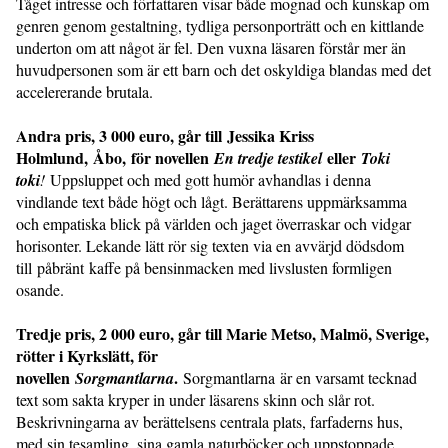
Tåget intresse och författaren visar både mognad och kunskap om
genren genom gestaltning, tydliga personporträtt och en kittlande
underton om att något är fel. Den vuxna läsaren förstår mer än
huvudpersonen som är ett barn och det oskyldiga blandas med det
accelererande brutala.
Andra pris, 3 000 euro, går till Jessika Kriss
Holmlund, Åbo, för novellen
eller
En tredje testikel
Toki
toki
!
Uppsluppet och med gott humör avhandlas i denna
vindlande text både högt och lågt. Berättarens uppmärksamma
och empatiska blick på världen och jaget överraskar och vidgar
horisonter. Lekande lätt rör sig texten via en avvärjd dödsdom
till påbränt kaffe på bensinmacken med livslusten formligen
osande.
Tredje pris, 2 000 euro, går till Marie Metso, Malmö, Sverige,
rötter i Kyrkslätt, för
novellen
.
Sorgmantlarna
Sorgmantlarna är en varsamt tecknad
text som sakta kryper in under läsarens skinn och slår rot.
Beskrivningarna av berättelsens centrala plats, farfaderns hus,
med sin tesamling, sina gamla naturböcker och uppstoppade