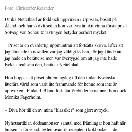
Foto: Christoffer Relander
Ulrika Nettelblad är född och uppvuxen i Uppsala, bosatt på
Åland, och har skrivit sedan hon var fyra år. Att vinna första pris i
Solveig von Schoultz-tävlingen betyder oerhört mycket.
– Priset är en ovärderlig uppmuntran att fortsätta skriva. Efter att
jag lämnade in novellen var jag väldigt ledsen, för jag kände att
jag hade en berättelse men var övertygad om att jag inte hade
lyckats realisera den, berättar Nettelblad.
Hon hoppas att priset blir en ingång till den finlandssvenska
litterära värld som varit lite främmande för henne som inte är
uppvuxen i Finland. Bland författarförebilderna nämner hon dock
Monika Fagerholm.
– Diva hör till en av mina "klassiker" som gjort avtryck.
Nyhetsartiklar, dödsannonser, samtal med främlingar hon haft när
bussen är försenad, texten ovanför recepten i kokböcker – de