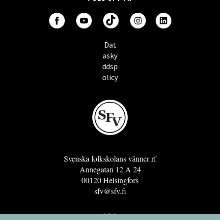
Dat
asky
ddsp
olicy
Svenska folkskolans vänner rf
Annegatan 12 A 24
00120 Helsingfors
sfv@sfv.fi
GRO