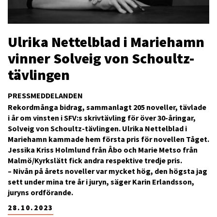
Ulrika Nettelblad i Mariehamn
vinner Solveig von Schoultz-
tävlingen
PRESSMEDDELANDEN
Rekordmånga bidrag, sammanlagt 205 noveller, tävlade
i år om vinsten i SFV:s skrivtävling för över 30-åringar,
Solveig von Schoultz-tävlingen. Ulrika Nettelblad i
Mariehamn kammade hem första pris för novellen Tåget.
Jessika Kriss Holmlund från Åbo och Marie Metso från
Malmö/Kyrkslätt fick andra respektive tredje pris.
– Nivån på årets noveller var mycket hög, den högsta jag
sett under mina tre år i juryn, säger Karin Erlandsson,
juryns ordförande.
28.10.2023