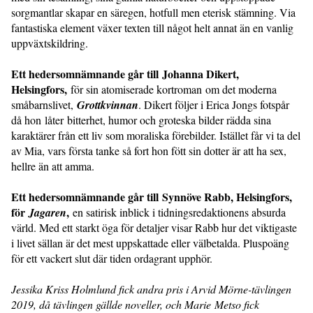
sorgmantlar skapar en säregen, hotfull men eterisk stämning. Via
fantastiska element växer texten till något helt annat än en vanlig
uppväxtskildring.
Ett hedersomnämnande går till Johanna Dikert,
Helsingfors,
för sin atomiserade kortroman om det moderna
småbarnslivet,
Grottkvinnan
. Dikert följer i Erica Jongs fotspår
då hon låter bitterhet, humor och groteska bilder rädda sina
karaktärer från ett liv som moraliska förebilder. Istället får vi ta del
av Mia, vars första tanke så fort hon fött sin dotter är att ha sex,
hellre än att amma.
Ett hedersomnämnande går till Synnöve Rabb, Helsingfors,
för
,
Jagaren
en satirisk inblick i tidningsredaktionens absurda
värld. Med ett starkt öga för detaljer visar Rabb hur det viktigaste
i livet sällan är det mest uppskattade eller välbetalda. Pluspoäng
för ett vackert slut där tiden ordagrant upphör.
Jessika Kriss Holmlund fick andra pris i Arvid Mörne-tävlingen
2019, då tävlingen gällde noveller, och Marie Metso fick