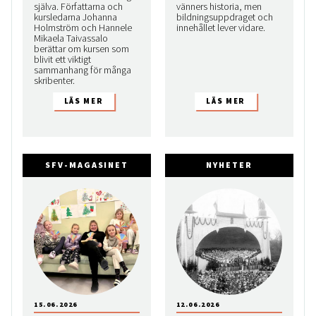
själva. Författarna och
vänners historia, men
kursledarna Johanna
bildningsuppdraget och
Holmström och Hannele
innehållet lever vidare.
Mikaela Taivassalo
berättar om kursen som
blivit ett viktigt
sammanhang för många
skribenter.
SFV-MAGASINET
NYHETER
15.06.2026
12.06.2026