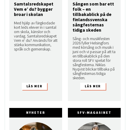
Samtalsredskapet
Sången som bar ett
Vem e’ du? bygger
folk – en
broar i skolan
tillbakablick på de
finlandssvenska
Med hjälp av färgkodade
sångfesternas
kort leds elever in i samtal
tidiga skeden
om skola, känslor och
vardag. Samtalsredskapet
Sång- och musikfesten
Vem e’ du? Används för att
2026 fyller Helsingfors
stärka kommunikation,
med körsång och musik i
språk och gemenskap.
juni och vi passar på att ta
en tillbakablick på den
stora roll SFV spelat för
sångfesterna. Niklas
Nyqvist blickar tillbaka på
sångfesternas tidiga
skeden.
NYHETER
SFV-MAGASINET