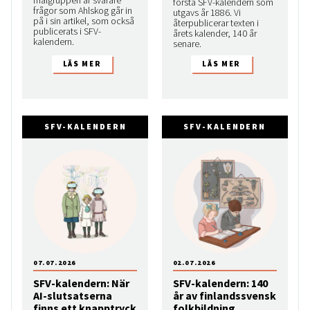
första SFV-kalendern som
frågor som Ahlskog går in
utgavs år 1886. Vi
på i sin artikel, som också
återpublicerar texten i
publicerats i SFV-
årets kalender, 140 år
kalendern.
senare.
SFV-KALENDERN
SFV-KALENDERN
07.07.2026
02.07.2026
SFV-kalendern: När
SFV-kalendern: 140
AI-slutsatserna
år av finlandssvensk
finns ett knapptryck
folkbildning