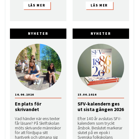
NYHETER
NYHETER
16.06.2026
15.06.2026
En plats för
SFV-kalendern ges
skrivandet
ut sista gången 2026
Vad händer när ens texter
Efter 140 år avslutas SFV-
får läsare? På Skriftskolan
kalendern som tryckt
möts skrivande människor
årsbok. Beslutet markerar
för att fördjupa sitt
slutet på en epok i
hantverk och utmana sig
Svenska folkskolans