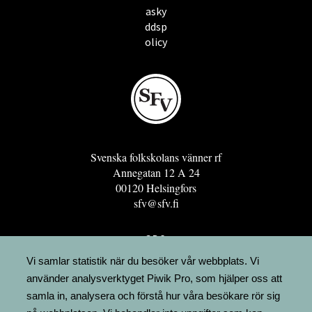
asky
ddsp
olicy
Svenska folkskolans vänner rf
Annegatan 12 A 24
00120 Helsingfors
sfv@sfv.fi
GRO
FÖRENINGSRESURSEN
Vi samlar statistik när du besöker vår webbplats. Vi
använder analysverktyget Piwik Pro, som hjälper oss att
MINNESRUNOR.FI
samla in, analysera och förstå hur våra besökare rör sig
UPPSLAGSVERKET FINLAND