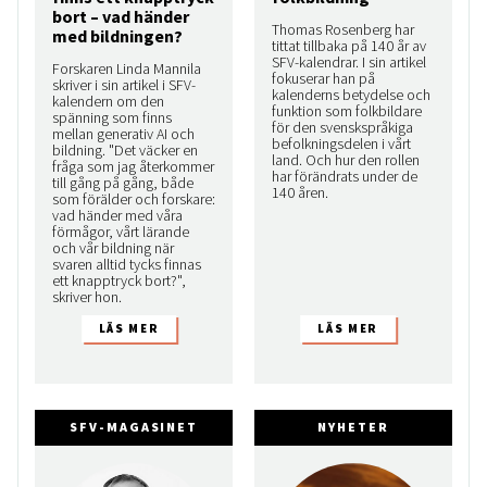
bort – vad händer
Thomas Rosenberg har
med bildningen?
tittat tillbaka på 140 år av
SFV-kalendrar. I sin artikel
Forskaren Linda Mannila
fokuserar han på
skriver i sin artikel i SFV-
kalenderns betydelse och
kalendern om den
funktion som folkbildare
spänning som finns
för den svenskspråkiga
mellan generativ AI och
befolkningsdelen i vårt
bildning. "Det väcker en
land. Och hur den rollen
fråga som jag återkommer
har förändrats under de
till gång på gång, både
140 åren.
som förälder och forskare:
vad händer med våra
förmågor, vårt lärande
och vår bildning när
svaren alltid tycks finnas
ett knapptryck bort?",
skriver hon.
SFV-MAGASINET
NYHETER