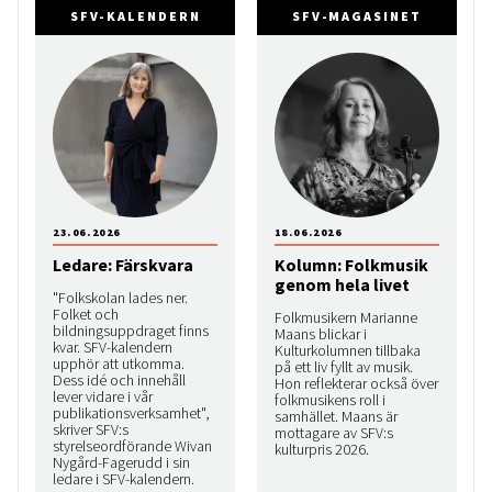
SFV-KALENDERN
SFV-MAGASINET
23.06.2026
18.06.2026
Ledare: Färskvara
Kolumn: Folkmusik
genom hela livet
"Folkskolan lades ner.
Folket och
Folkmusikern Marianne
bildningsuppdraget finns
Maans blickar i
kvar. SFV-kalendern
Kulturkolumnen tillbaka
upphör att utkomma.
på ett liv fyllt av musik.
Dess idé och innehåll
Hon reflekterar också över
lever vidare i vår
folkmusikens roll i
publikationsverksamhet",
samhället. Maans är
skriver SFV:s
mottagare av SFV:s
styrelseordförande Wivan
kulturpris 2026.
Nygård-Fagerudd i sin
ledare i SFV-kalendern.