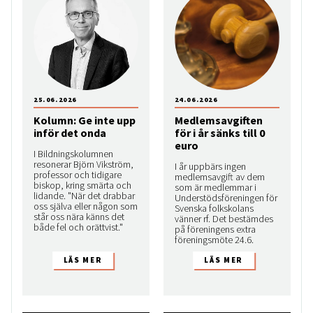
25.06.2026
24.06.2026
Kolumn: Ge inte upp
Medlemsavgiften
inför det onda
för i år sänks till 0
euro
I Bildningskolumnen
resonerar Björn Vikström,
I år uppbärs ingen
professor och tidigare
medlemsavgift av dem
biskop, kring smärta och
som är medlemmar i
lidande. "När det drabbar
Understödsföreningen för
oss själva eller någon som
Svenska folkskolans
står oss nära känns det
vänner rf. Det bestämdes
både fel och orättvist."
på föreningens extra
föreningsmöte 24.6.