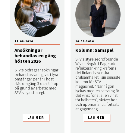
11.06.2026
10.06.2026
Ansökningar
Kolumn: Samspel
behandlas en gång
SFV:s styrelseordförande
hösten 2026
Wivan Nygård-Fagerudd
reflekterar kring kraften i
SFV:s bidragsansökningar
det finlandssvenska
behandlas vanligtvis i fyra
civilsamhället i sin senaste
omgångar per år. I höst
kolumn för SFV-
slås omgång 3 och 4 ihop
magasinet. "När någon
på grund av arbetet med
lyckas med en satsning är
SFV:s nya strategi.
det vinst för alla, en vinst
för helheten", skriver hon
och uppmanar till fortsatt
engagemang.