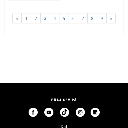
«
1
2
3
4
5
6
7
8
9
»
FÖLJ SFV PÅ
Dat