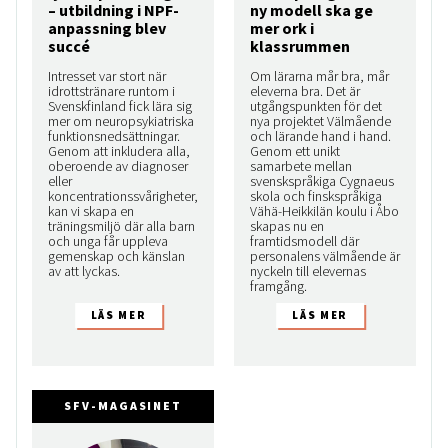
– utbildning i NPF-
ny modell ska ge
anpassning blev
mer ork i
succé
klassrummen
Intresset var stort när
Om lärarna mår bra, mår
idrottstränare runtom i
eleverna bra. Det är
Svenskfinland fick lära sig
utgångspunkten för det
mer om neuropsykiatriska
nya projektet Välmående
funktionsnedsättningar.
och lärande hand i hand.
Genom att inkludera alla,
Genom ett unikt
oberoende av diagnoser
samarbete mellan
eller
svenskspråkiga Cygnaeus
koncentrationssvårigheter,
skola och finskspråkiga
kan vi skapa en
Vähä-Heikkilän koulu i Åbo
träningsmiljö där alla barn
skapas nu en
och unga får uppleva
framtidsmodell där
gemenskap och känslan
personalens välmående är
av att lyckas.
nyckeln till elevernas
framgång.
SFV-MAGASINET