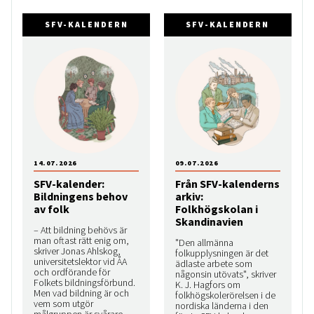
SFV-KALENDERN
SFV-KALENDERN
14.07.2026
09.07.2026
SFV-kalender:
Från SFV-kalenderns
Bildningens behov
arkiv:
av folk
Folkhögskolan i
Skandinavien
– Att bildning behövs är
man oftast rätt enig om,
"Den allmänna
skriver Jonas Ahlskog,
folkupplysningen är det
universitetslektor vid ÅA
ädlaste arbete som
och ordförande för
någonsin utövats", skriver
Folkets bildningsförbund.
K. J. Hagfors om
Men vad bildning är och
folkhögskolerörelsen i de
vem som utgör
nordiska länderna i den
målgruppen är svårare