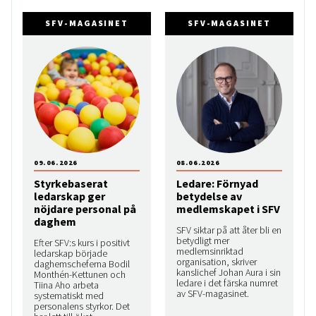
SFV-MAGASINET
SFV-MAGASINET
09.06.2026
08.06.2026
Styrkebaserat
Ledare: Förnyad
ledarskap ger
betydelse av
nöjdare personal på
medlemskapet i SFV
daghem
SFV siktar på att åter bli en
betydligt mer
Efter SFV:s kurs i positivt
medlemsinriktad
ledarskap började
organisation, skriver
daghemscheferna Bodil
kanslichef Johan Aura i sin
Monthén-Kettunen och
ledare i det färska numret
Tiina Aho arbeta
av SFV-magasinet.
systematiskt med
personalens styrkor. Det