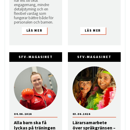
har lett till ökat
engagemang, mindre
detaljstyrning och en
flexibel vardag som
fungerar bättre både för
personalen och barnen.
SFV-MAGASINET
SFV-MAGASINET
04.06.2026
03.06.2026
Alla barn ska få
Lärarsamarbete
lyckas på träningen
över språkgränsen –