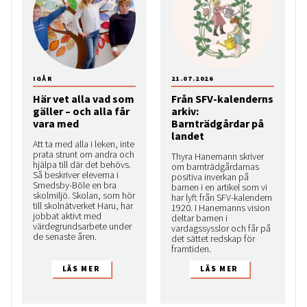
IGÅR
21.07.2026
Här vet alla vad som
Från SFV-kalenderns
gäller – och alla får
arkiv:
vara med
Barnträdgårdar på
landet
Att ta med alla i leken, inte
prata strunt om andra och
Thyra Hanemann skriver
hjälpa till där det behövs.
om barnträdgårdarnas
Så beskriver eleverna i
positiva inverkan på
Smedsby-Böle en bra
barnen i en artikel som vi
skolmiljö. Skolan, som hör
har lyft från SFV-kalendern
till skolnätverket Haru, har
1920. I Hanemanns vision
jobbat aktivt med
deltar barnen i
värdegrundsarbete under
vardagssysslor och får på
de senaste åren.
det sättet redskap för
framtiden.