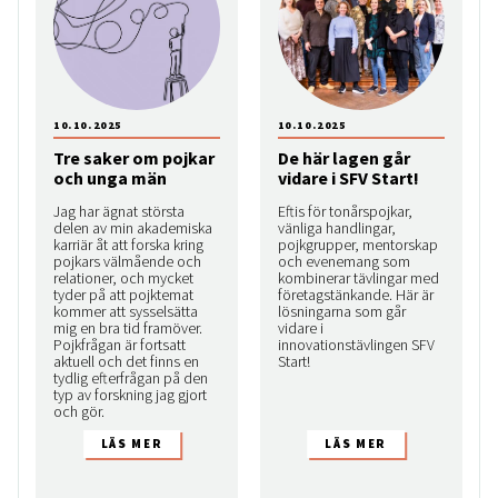
10.10.2025
10.10.2025
Tre saker om pojkar
De här lagen går
och unga män
vidare i SFV Start!
Jag har ägnat största
Eftis för tonårspojkar,
delen av min akademiska
vänliga handlingar,
karriär åt att forska kring
pojkgrupper, mentorskap
pojkars välmående och
och evenemang som
relationer, och mycket
kombinerar tävlingar med
tyder på att pojktemat
företagstänkande. Här är
kommer att sysselsätta
lösningarna som går
mig en bra tid framöver.
vidare i
Pojkfrågan är fortsatt
innovationstävlingen SFV
aktuell och det finns en
Start!
tydlig efterfrågan på den
typ av forskning jag gjort
och gör.