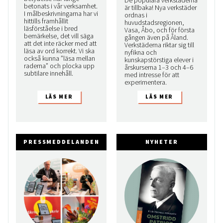
De populära verkstäderna
betonats i vår verksamhet.
är tillbaka! Nya verkstäder
I målbeskrivningarna har vi
ordnas i
hittills framhållit
huvudstadsregionen,
läsförståelse i bred
Vasa, Åbo, och för första
bemärkelse, det vill säga
gången även på Åland.
att det inte räcker med att
Verkstäderna riktar sig till
läsa av ord korrekt. Vi ska
nyfikna och
också kunna ”läsa mellan
kunskapstörstiga elever i
raderna” och plocka upp
årskurserna 1–3 och 4–6
subtilare innehåll.
med intresse för att
experimentera.
PRESSMEDDELANDEN
NYHETER