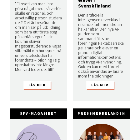
elever i
"Filosofi kan man inte
Svenskfinland
göra något med, så varför
skulle en rationell och
Den artificiella
arbetsvillig person studera
intelligensen utvecklas i
det? Det är besvärande
rasande fart, men skolan
om man ser på utbildning
halkar efter. Den nya AI-
som bara ett första steg
guiden som
på karriärstegen." I sin
sammanställts av
kolumn skriver
föreningen Faktabaari ska
magisterstuderande Kajsa
ge lärare och elever en
Viitamäki om hur synen på
grund i digital
universitetsstudier har
informationskompetens
förändrats – bildning i sig
och trygg AI-användning.
uppskattas inte längre.
Guiden kan med fördel
Men vad leder det till?
också användas av lärare
inom fria bildningen.
SFV-MAGASINET
PRESSMEDDELANDEN