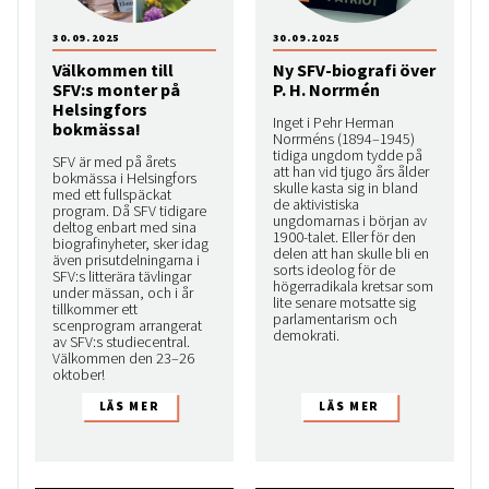
30.09.2025
30.09.2025
Välkommen till
Ny SFV-biografi över
SFV:s monter på
P. H. Norrmén
Helsingfors
Inget i Pehr Herman
bokmässa!
Norrméns (1894–1945)
tidiga ungdom tydde på
SFV är med på årets
att han vid tjugo års ålder
bokmässa i Helsingfors
skulle kasta sig in bland
med ett fullspäckat
de aktivistiska
program. Då SFV tidigare
ungdomarnas i början av
deltog enbart med sina
1900-talet. Eller för den
biografinyheter, sker idag
delen att han skulle bli en
även prisutdelningarna i
sorts ideolog för de
SFV:s litterära tävlingar
högerradikala kretsar som
under mässan, och i år
lite senare motsatte sig
tillkommer ett
parlamentarism och
scenprogram arrangerat
demokrati.
av SFV:s studiecentral.
Välkommen den 23–26
oktober!