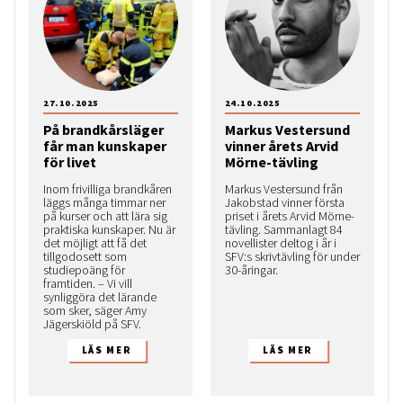
27.10.2025
24.10.2025
På brandkårsläger
Markus Vestersund
får man kunskaper
vinner årets Arvid
för livet
Mörne-tävling
Inom frivilliga brandkåren
Markus Vestersund från
läggs många timmar ner
Jakobstad vinner första
på kurser och att lära sig
priset i årets Arvid Mörne-
praktiska kunskaper. Nu är
tävling. Sammanlagt 84
det möjligt att få det
novellister deltog i år i
tillgodosett som
SFV:s skrivtävling för under
studiepoäng för
30-åringar.
framtiden. – Vi vill
synliggöra det lärande
som sker, säger Amy
Jägerskiöld på SFV.