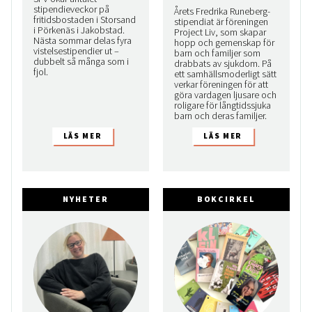
stipendieveckor på
Årets Fredrika Runeberg-
fritidsbostaden i Storsand
stipendiat är föreningen
i Pörkenäs i Jakobstad.
Project Liv, som skapar
Nästa sommar delas fyra
hopp och gemenskap för
vistelsestipendier ut –
barn och familjer som
dubbelt så många som i
drabbats av sjukdom. På
fjol.
ett samhällsmoderligt sätt
verkar föreningen för att
göra vardagen ljusare och
roligare för långtidssjuka
barn och deras familjer.
NYHETER
BOKCIRKEL