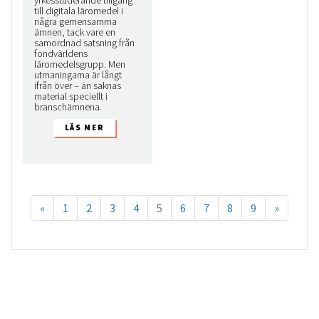
yrkesstuderande tillgång
till digitala läromedel i
några gemensamma
ämnen, tack vare en
samordnad satsning från
fondvärldens
läromedelsgrupp. Men
utmaningarna är långt
ifrån över – än saknas
material speciellt i
branschämnena.
«
1
2
3
4
5
6
7
8
9
»