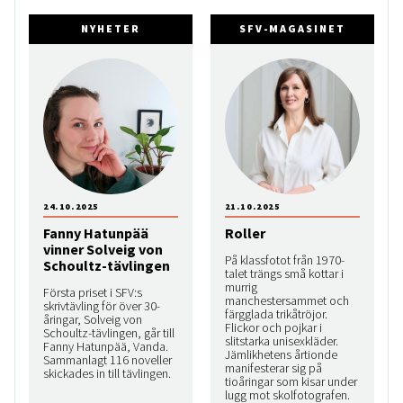
NYHETER
SFV-MAGASINET
24.10.2025
21.10.2025
Fanny Hatunpää
Roller
vinner Solveig von
På klassfotot från 1970-
Schoultz-tävlingen
talet trängs små kottar i
murrig
Första priset i SFV:s
manchestersammet och
skrivtävling för över 30-
färgglada trikåtröjor.
åringar, Solveig von
Flickor och pojkar i
Schoultz-tävlingen, går till
slitstarka unisexkläder.
Fanny Hatunpää, Vanda.
Jämlikhetens årtionde
Sammanlagt 116 noveller
manifesterar sig på
skickades in till tävlingen.
tioåringar som kisar under
lugg mot skolfotografen.