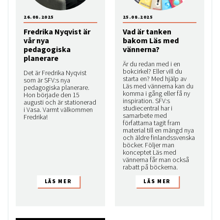
26.08.2025
25.08.2025
Fredrika Nyqvist är
Vad är tanken
vår nya
bakom Läs med
pedagogiska
vännerna?
planerare
Är du redan med i en
bokcirkel? Eller vill du
Det är Fredrika Nyqvist
starta en? Med hjälp av
som är SFV:s nya
Läs med vännerna kan du
pedagogiska planerare.
komma i gång eller få ny
Hon började den 15
inspiration. SFV:s
augusti och är stationerad
studiecentral har i
i Vasa. Varmt välkommen
samarbete med
Fredrika!
författarna tagit fram
material till en mängd nya
och äldre finlandssvenska
böcker. Följer man
konceptet Läs med
vännerna får man också
rabatt på böckerna.