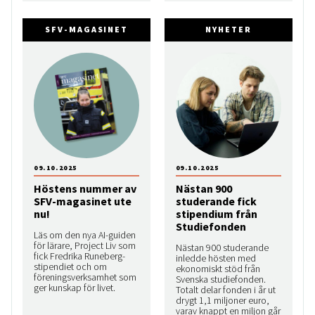
SFV-MAGASINET
NYHETER
09.10.2025
09.10.2025
Höstens nummer av
Nästan 900
SFV-magasinet ute
studerande fick
nu!
stipendium från
Studiefonden
Läs om den nya AI-guiden
för lärare, Project Liv som
Nästan 900 studerande
fick Fredrika Runeberg-
inledde hösten med
stipendiet och om
ekonomiskt stöd från
föreningsverksamhet som
Svenska studiefonden.
ger kunskap för livet.
Totalt delar fonden i år ut
drygt 1,1 miljoner euro,
varav knappt en miljon går