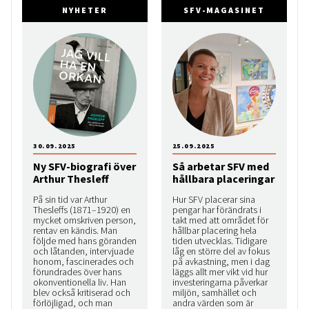
NYHETER
SFV-MAGASINET
30.09.2025
25.09.2025
Ny SFV-biografi över
Så arbetar SFV med
Arthur Thesleff
hållbara placeringar
På sin tid var Arthur
Hur SFV placerar sina
Thesleffs (1871–1920) en
pengar har förändrats i
mycket omskriven person,
takt med att området för
rentav en kändis. Man
hållbar placering hela
följde med hans göranden
tiden utvecklas. Tidigare
och låtanden, intervjuade
låg en större del av fokus
honom, fascinerades och
på avkastning, men i dag
förundrades över hans
läggs allt mer vikt vid hur
okonventionella liv. Han
investeringarna påverkar
blev också kritiserad och
miljön, samhället och
förlöjligad, och man
andra värden som är