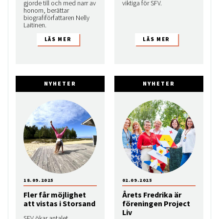
gjorde till och med narr av
viktiga för SFV.
honom, berättar
biografiförfattaren Nelly
Laitinen.
NYHETER
NYHETER
18.09.2025
02.09.2025
Fler får möjlighet
Årets Fredrika är
att vistas i Storsand
föreningen Project
Liv
SFV ökar antalet