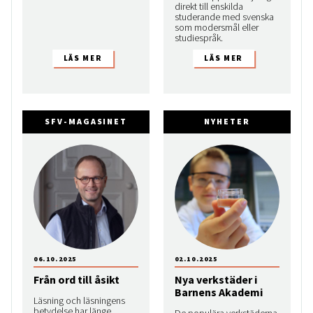
direkt till enskilda
studerande med svenska
som modersmål eller
studiespråk.
SFV-MAGASINET
NYHETER
06.10.2025
02.10.2025
Från ord till åsikt
Nya verkstäder i
Barnens Akademi
Läsning och läsningens
betydelse har länge