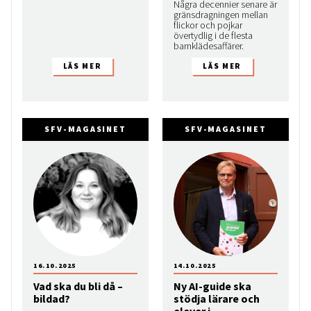
Några decennier senare är
gränsdragningen mellan
flickor och pojkar
övertydlig i de flesta
barnklädesaffärer.
SFV-MAGASINET
SFV-MAGASINET
16.10.2025
14.10.2025
Vad ska du bli då –
Ny AI-guide ska
bildad?
stödja lärare och