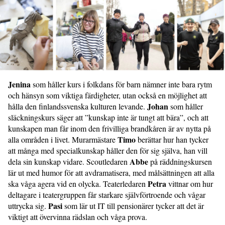
Jenina
som håller kurs i folkdans för barn nämner inte bara rytm
och hänsyn som viktiga färdigheter, utan också en möjlighet att
Johan
hålla den finlandssvenska kulturen levande.
som håller
släckningskurs säger att ”kunskap inte är tungt att bära”, och att
kunskapen man får inom den frivilliga brandkåren är av nytta på
Timo
alla områden i livet. Murarmästare
berättar hur han tycker
att många med specialkunskap håller den för sig själva, han vill
Abbe
dela sin kunskap vidare. Scoutledaren
på räddningskursen
lär ut med humor för att avdramatisera, med målsättningen att alla
Petra
ska våga agera vid en olycka. Teaterledaren
vittnar om hur
deltagare i teatergruppen får starkare självförtroende och vågar
Pasi
uttrycka sig.
som lär ut IT till pensionärer tycker att det är
viktigt att övervinna rädslan och våga prova.