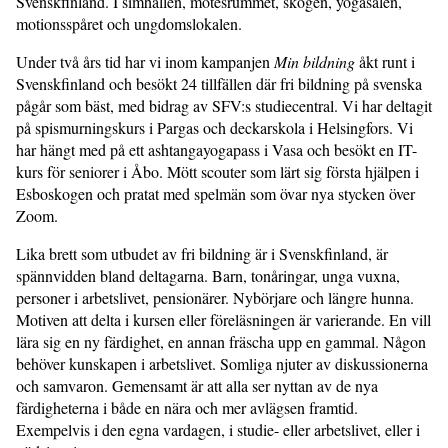
Svenskfinland. I simhallen, mötesrummet, skogen, yogasalen,
motionsspåret och ungdomslokalen.
Under två års tid har vi inom kampanjen
Min bildning
åkt runt i
Svenskfinland och besökt 24 tillfällen där fri bildning på svenska
pågår som bäst, med bidrag av SFV:s studiecentral. Vi har deltagit
på spismurningskurs i Pargas och deckarskola i Helsingfors. Vi
har hängt med på ett ashtangayogapass i Vasa och besökt en IT-
kurs för seniorer i Åbo. Mött scouter som lärt sig första hjälpen i
Esboskogen och pratat med spelmän som övar nya stycken över
Zoom.
Lika brett som utbudet av fri bildning är i Svenskfinland, är
spännvidden bland deltagarna. Barn, tonåringar, unga vuxna,
personer i arbetslivet, pensionärer. Nybörjare och längre hunna.
Motiven att delta i kursen eller föreläsningen är varierande. En vill
lära sig en ny färdighet, en annan fräscha upp en gammal. Någon
behöver kunskapen i arbetslivet. Somliga njuter av diskussionerna
och samvaron. Gemensamt är att alla ser nyttan av de nya
färdigheterna i både en nära och mer avlägsen framtid.
Exempelvis i den egna vardagen, i studie- eller arbetslivet, eller i