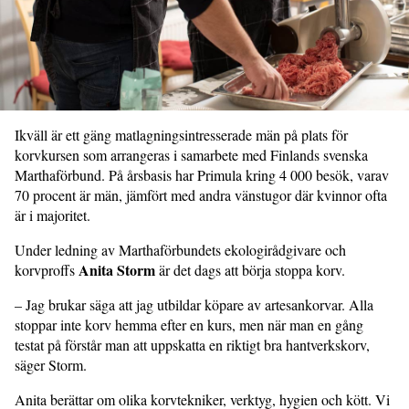
Ikväll är ett gäng matlagningsintresserade män på plats för
korvkursen som arrangeras i samarbete med Finlands svenska
Marthaförbund. På årsbasis har Primula kring 4 000 besök, varav
70 procent är män, jämfört med andra vänstugor där kvinnor ofta
är i majoritet.
Under ledning av Marthaförbundets ekologirådgivare och
Anita Storm
korvproffs
är det dags att börja stoppa korv.
– Jag brukar säga att jag utbildar köpare av artesankorvar. Alla
stoppar inte korv hemma efter en kurs, men när man en gång
testat på förstår man att uppskatta en riktigt bra hantverkskorv,
säger Storm.
Anita berättar om olika korvtekniker, verktyg, hygien och kött. Vi