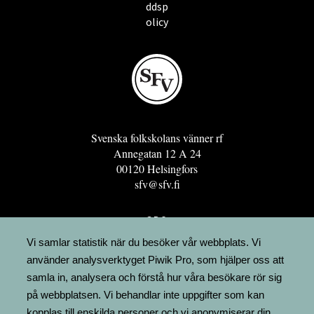
ddsp
olicy
Svenska folkskolans vänner rf
Annegatan 12 A 24
00120 Helsingfors
sfv@sfv.fi
GRO
FÖRENINGSRESURSEN
Vi samlar statistik när du besöker vår webbplats. Vi
använder analysverktyget Piwik Pro, som hjälper oss att
MINNESRUNOR.FI
samla in, analysera och förstå hur våra besökare rör sig
UPPSLAGSVERKET FINLAND
på webbplatsen. Vi behandlar inte uppgifter som kan
LÄGENHETER
kopplas till enskilda personer och vi anonymiserar din