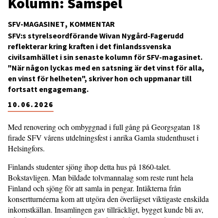
Kolumn: Samspel
SFV-MAGASINET
KOMMENTAR
SFV:s styrelseordförande Wivan Nygård-Fagerudd
reflekterar kring kraften i det finlandssvenska
civilsamhället i sin senaste kolumn för SFV-magasinet.
"När någon lyckas med en satsning är det vinst för alla,
en vinst för helheten", skriver hon och uppmanar till
fortsatt engagemang.
10.06.2026
Med renovering och ombyggnad i full gång på Georgsgatan 18
firade SFV vårens utdelningsfest i anrika Gamla studenthuset i
Helsingfors.
Finlands studenter sjöng ihop detta hus på 1860-talet.
Bokstavligen. Man bildade tolvmannalag som reste runt hela
Finland och sjöng för att samla in pengar. Intäkterna från
konsertturnéerna kom att utgöra den överlägset viktigaste enskilda
inkomstkällan. Insamlingen gav tillräckligt, bygget kunde bli av,