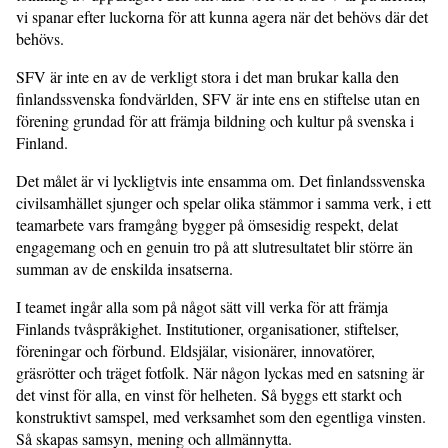
vi spanar efter luckorna för att kunna agera när det behövs där det
behövs.
SFV är inte en av de verkligt stora i det man brukar kalla den
finlandssvenska fondvärlden, SFV är inte ens en stiftelse utan en
förening grundad för att främja bildning och kultur på svenska i
Finland.
Det målet är vi lyckligtvis inte ensamma om. Det finlandssvenska
civilsamhället sjunger och spelar olika stämmor i samma verk, i ett
teamarbete vars framgång bygger på ömsesidig respekt, delat
engagemang och en genuin tro på att slutresultatet blir större än
summan av de enskilda insatserna.
I teamet ingår alla som på något sätt vill verka för att främja
Finlands tvåspråkighet. Institutioner, organisationer, stiftelser,
föreningar och förbund. Eldsjälar, visionärer, innovatörer,
gräsrötter och träget fotfolk. När någon lyckas med en satsning är
det vinst för alla, en vinst för helheten. Så byggs ett starkt och
konstruktivt samspel, med verksamhet som den egentliga vinsten.
Så skapas samsyn, mening och allmännytta.