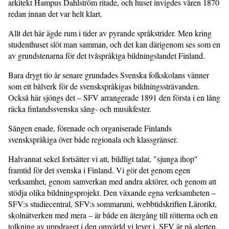
arkitekt Hampus Dahlström ritade, och huset invigdes våren 1870
redan innan det var helt klart.
Allt det här ägde rum i tider av pyrande språkstrider. Men kring
studenthuset slöt man samman, och det kan därigenom ses som en
av grundstenarna för det tvåspråkiga bildningslandet Finland.
Bara drygt tio år senare grundades Svenska folkskolans vänner
som ett bålverk för de svenskspråkigas bildningssträvanden.
Också här sjöngs det – SFV arrangerade 1891 den första i en lång
räcka finlandssvenska sång- och musikfester.
Sången enade, förenade och organiserade Finlands
svenskspråkiga över både regionala och klassgränser.
Halvannat sekel fortsätter vi att, bildligt talat, "sjunga ihop"
framtid för det svenska i Finland. Vi gör det genom egen
verksamhet, genom samverkan med andra aktörer, och genom att
stödja olika bildningsprojekt. Den växande egna verksamheten –
SFV:s studiecentral, SFV:s sommaruni, webbtidskriften Lärorikt,
skolnätverken med mera – är både en återgång till rötterna och en
tolkning av uppdraget i den omvärld vi lever i. SFV är på alerten,