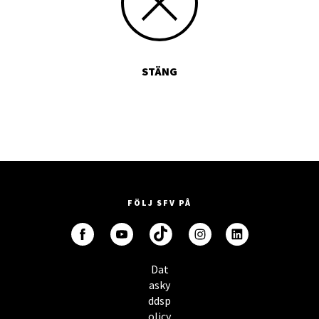
STÄNG
FÖLJ SFV PÅ
Dat
asky
ddsp
olicy