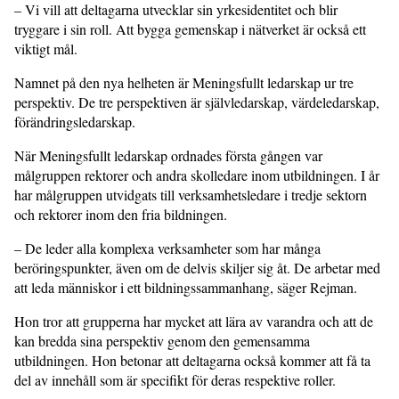
– Vi vill att deltagarna utvecklar sin yrkesidentitet och blir
tryggare i sin roll. Att bygga gemenskap i nätverket är också ett
viktigt mål.
Namnet på den nya helheten är Meningsfullt ledarskap ur tre
perspek­tiv. De tre perspektiven är självledarskap, värdeledarskap,
förändringsledarskap.
När Meningsfullt ledarskap ordnades första gången var
målgruppen rekto­rer och andra skolledare inom utbild­ningen. I år
har målgruppen utvidgats till verksamhetsledare i tredje sektorn
och rektorer inom den fria bildningen.
– De leder alla komplexa verksam­heter som har många
beröringspunk­ter, även om de delvis skiljer sig åt. De arbetar med
att leda människor i ett bildningssammanhang, säger Rejman.
Hon tror att grupperna har mycket att lära av varandra och att de
kan bredda sina perspektiv genom den gemensamma
utbildningen. Hon betonar att deltagarna också kommer att få ta
del av innehåll som är specifikt för deras respektive roller.