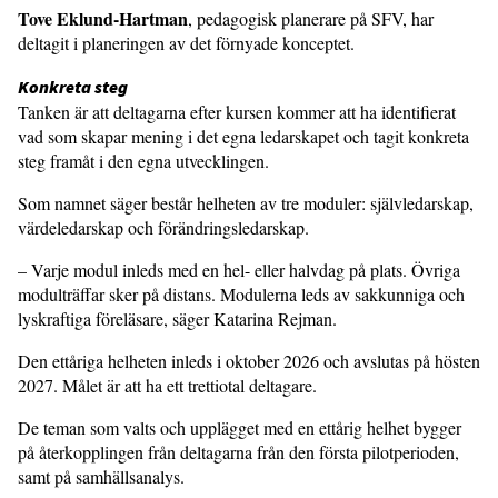
Tove Eklund-Hartman
, pedagogisk planerare på SFV, har
deltagit i planeringen av det förnyade konceptet.
Konkreta steg
Tanken är att deltagarna efter kursen kommer att ha identifierat
vad som skapar mening i det egna ledar­skapet och tagit konkreta
steg framåt i den egna utveck­lingen.
Som namnet säger består helheten av tre moduler: självledarskap,
värdeledarskap och förändringsledarskap.
– Varje modul inleds med en hel- eller halvdag på plats. Övriga
modul­träffar sker på distans. Modulerna leds av sakkunniga och
lyskraftiga föreläsare, säger Katarina Rejman.
Den ettåriga helheten inleds i okto­ber 2026 och avslutas på hösten
2027. Målet är att ha ett trettiotal deltagare.
De teman som valts och upplägget med en ettårig helhet bygger
på åter­kopplingen från deltagarna från den första pilotperioden,
samt på sam­hällsanalys.