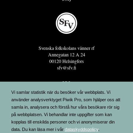
Svenska folkskolans vänner rf
Annegatan 12 A 24
00120 Helsingfors
sfv@sfv.fi
GRO
FÖRENINGSRESURSEN
Vi samlar statistik när du besöker vår webbplats. Vi
använder analysverktyget Piwik Pro, som hjälper oss att
MINNESRUNOR.FI
samla in, analysera och förstå hur våra besökare rör sig
UPPSLAGSVERKET FINLAND
på webbplatsen. Vi behandlar inte uppgifter som kan
LÄGENHETER
kopplas till enskilda personer och vi anonymiserar din
FAKTURERING
data. Du kan läsa mer i vår
dataskyddspolicy
.