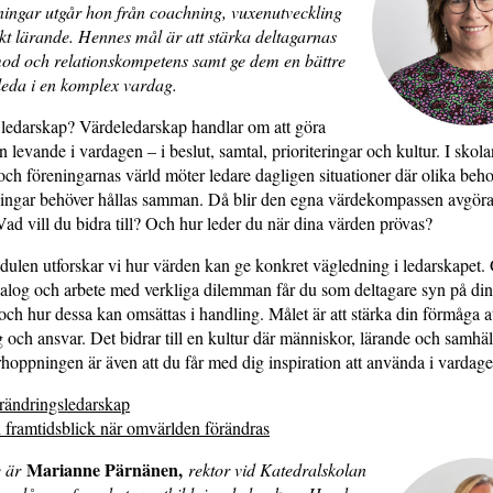
dningar utgår hon från coachning, vuxenutveckling
kt lärande. Hennes mål är att stärka deltagarnas
 mod och relationskompetens samt ge dem en bättre
leda i en komplex vardag.
t ledarskap? Värdeledarskap handlar om att göra
levande i vardagen – i beslut, samtal, prioriteringar och kultur. I skola
och föreningarnas värld möter ledare dagligen situationer där olika beho
ningar behöver hållas samman. Då blir den egna värdekompassen avgör
Vad vill du bidra till? Och hur leder du när dina värden prövas?
dulen utforskar vi hur värden kan ge konkret vägledning i ledarskapet
dialog och arbete med verkliga dilemman får du som deltagare syn på di
och hur dessa kan omsättas i handling. Målet är att stärka din förmåga a
och ansvar. Det bidrar till en kultur där människor, lärande och samhä
rhoppningen är även att du får med dig inspiration att använda i vardage
rändringsledarskap
 framtidsblick när omvärlden förändras
Marianne Pärnänen,
e är
rektor vid Katedralskolan