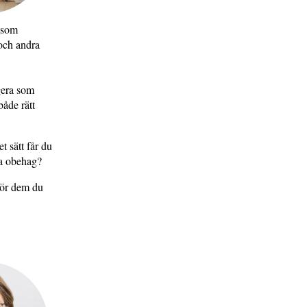
t som
 och andra
gera som
både rätt
t sätt får du
ra obehag?
för dem du