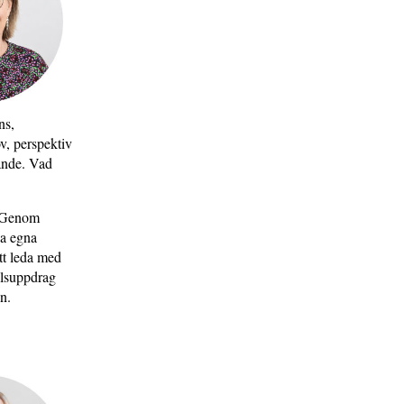
ns,
v, perspektiv
ande. Vad
. Genom
na egna
tt leda med
llsuppdrag
n.