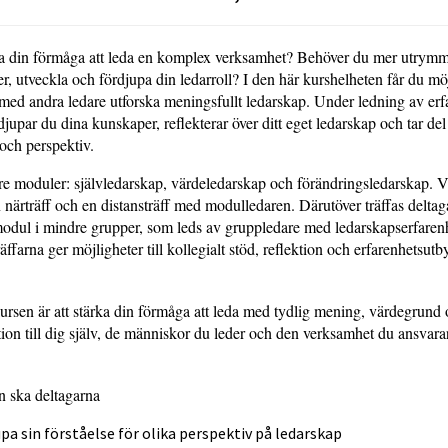
ka din förmåga att leda en komplex verksamhet? Behöver du mer utrymme
er, utveckla och fördjupa din ledarroll? I den här kurshelheten får du möj
med andra ledare utforska meningsfullt ledarskap. Under ledning av erf
djupar du dina kunskaper, reflekterar över ditt eget ledarskap och tar de
 och perspektiv.
re moduler: självledarskap, värdeledarskap och förändringsledarskap. 
n närträff och en distansträff med modulledaren. Därutöver träffas deltag
odul i mindre grupper, som leds av gruppledare med ledarskapserfaren
farna ger möjligheter till kollegialt stöd, reflektion och erfarenhetsutby
ursen är att stärka din förmåga att leda med tydlig mening, värdegrund 
tion till dig själv, de människor du leder och den verksamhet du ansvarar
 ska deltagarna
upa sin förståelse för olika perspektiv på ledarskap