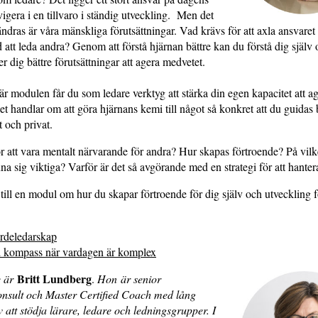
vigera i en tillvaro i ständig utveckling. Men det
ändras är våra mänskliga förutsättningar. Vad krävs för att axla ansvare
tt leda andra? Genom att förstå hjärnan bättre kan du förstå dig själv
er dig bättre förutsättningar att agera medvetet.
r modulen får du som ledare verktyg att stärka din egen kapacitet att a
et handlar om att göra hjärnans kemi till något så konkret att du guidas 
t och privat.
r att vara mentalt närvarande för andra? Hur skapas förtroende? På vilke
nna sig viktiga? Varför är det så avgörande med en strategi för att hante
ll en modul om hur du skapar förtroende för dig själv och utveckling 
rdeledarskap
d kompass när vardagen är komplex
Britt Lundberg
 är
.
Hon är senior
onsult och Master Certified Coach med lång
v att stödja lärare, ledare och ledningsgrupper. I