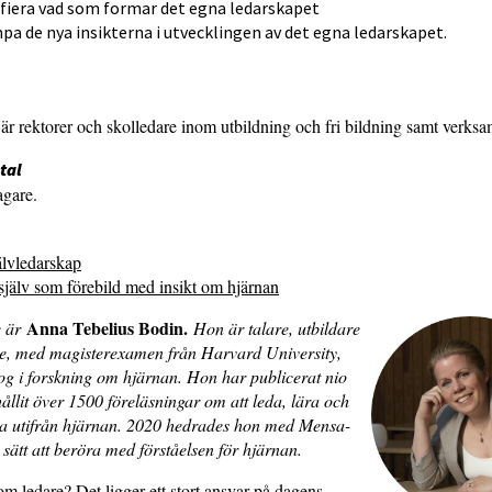
ifiera vad som formar det egna ledarskapet
mpa de nya insikterna i utvecklingen av det egna ledarskapet.
r rektorer och skolledare inom utbildning och fri bildning samt verksa
tal
agare.
älvledarskap
 själv som förebild med insikt om hjärnan
Anna Tebelius Bodin.
e är
Hon är talare, utbildare
re, med magisterexamen från Harvard University,
og i forskning om hjärnan. Hon har publicerat nio
ållit över 1500 föreläsningar om att leda, lära och
 utifrån hjärnan. 2020 hedrades hon med Mensa-
tt sätt att beröra med förståelsen för hjärnan.
m ledare? Det ligger ett stort ansvar på dagens