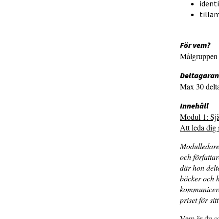
ident
tillä
För vem?
Målgruppen ä
Deltagaran
Max 30 delt
Innehåll
Modul 1: Sj
Att leda dig
Modulledar
och författa
där hon delt
böcker och h
kommunicera
priset för si
Vem är du so