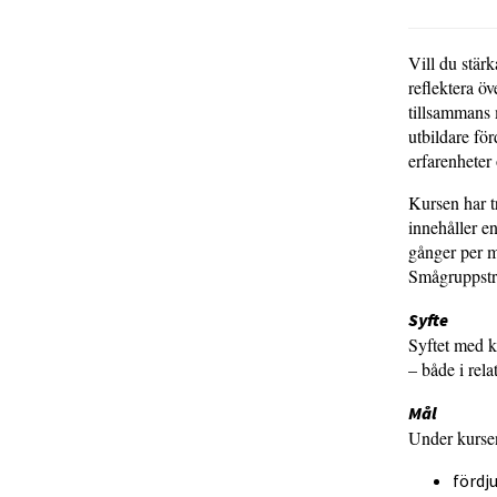
Vill du stär
reflektera öv
tillsammans 
utbildare för
erfarenheter
Kursen har t
innehåller e
gånger per m
Smågruppsträf
Syfte
Syftet med k
– både i rela
Mål
Under kursen
fördj