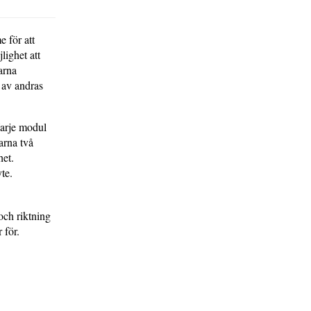
 för att
lighet att
arna
l av andras
Varje modul
arna två
het.
te.
och riktning
 för.