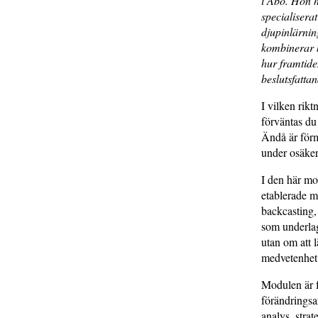
i Åbo. Hon h
specialiserat
djupinlärnin
kombinerar b
hur framtide
beslutsfattan
I vilken rik
förväntas du 
Ändå är förm
under osäkerh
I den här mo
etablerade m
backcasting,
som underlag
utan om att l
medvetenhet
Modulen är f
förändringsa
analys, strat