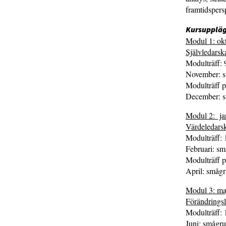
framtidspersp
Kursupplä
Modul 1: ok
Självledarsk
Modulträff: 
November: sm
Modulträff p
December: sm
Modul 2: jan
Värdeledars
Modulträff: 
Februari: sm
Modulträff p
April: smågr
Modul 3: ma
Förändringsl
Modulträff:
Juni: smågru