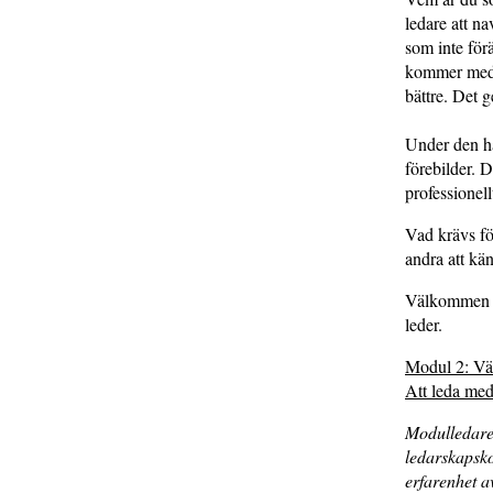
ledare att na
som inte för
kommer med a
bättre. Det g
Under den hä
förebilder. D
professionell
Vad krävs fö
andra att kä
Välkommen ti
leder.
Modul 2: Vä
Att leda me
Modulledare
ledarskapsk
erfarenhet a