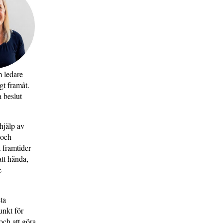
m ledare
gt framåt.
a beslut
hjälp av
 och
 framtider
tt hända,
e
ta
unkt för
och att göra