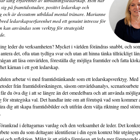
ar lång erfarenhet av utbildningsledarskap. Hon har
 sig på framtidsstudier, positivt ledarskap och
g och är dessutom utbildad mental tränare. Marianne
red ledarskapserfarenhet med ett genuint intresse för
n kan användas som verktyg för strategiskt
de.
tning leder du verksamheten? Mycket i världen förändras snabbt, och so
antera det, ofta utan tydliga svar och utan att hinna tänka tillräckligt lån
ågan att läsa omvärlden, föreställa dig möjliga framtider och fatta klok
et kärnan i ett gott ledarskap.
dulen arbetar vi med framtidstänkande som ett ledarskapsverktyg. Med 
etoder från framtidsforskningen, såsom omvärldsanalys, scenarioarbete
 får du öva dig i att se längre än det omedelbara och att använda möjliga
 för strategiska val. Det handlar inte om att förutspå vad som kommer a
ära dig att skapa framtidsbilder och utifrån dem välja riktning med störr
.
örankrad i deltagarnas vardag och den verksamhet de leder. Det konkre
rbete som du som deltagare identifierar i din egen kontext blir utgångsp
egi och reflektion. Målet är att stärka förmågan att leda mer förutseende 