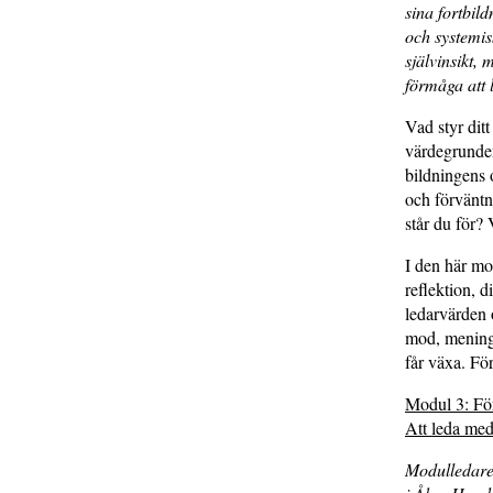
sina fortbil
och systemis
självinsikt,
förmåga att 
Vad styr dit
värdegrunden 
bildningens 
och förvänt
står du för? 
I den här mo
reflektion, 
ledarvärden 
mod, mening 
får växa. Fö
Modul 3: Fö
Att leda med
Modulledar