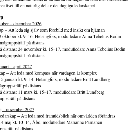
ektivet till en naturlig del av det dagliga ledarskapet.
gg
tober – december 2026
ap – Att leda sig själv som förebild med insikt om hjärnan
9 oktober kl. 9–16, Helsingfors, modulledare Anna Tebelius Bodin
ågruppsträff på distans
å distans: 24 november kl. 15–17, modulledare Anna Tebelius Bodin
ågruppsträff på distans
uari – april 2027
kap – Att leda med kompass när vardagen är komplex
15 januari kl. 9–14, Helsingfors, modulledare Britt Lundberg
ågruppsträff på distans
å distans: 11 mars kl. 15–17, modulledare Britt Lundberg
uppsträff på distans
j – november 2027
edarskap – Att leda med framtidsblick när omvärlden förändras
 14 maj kl. 10–14, Åbo, modulledare Marianne Pärnänen
ppsträff på distans