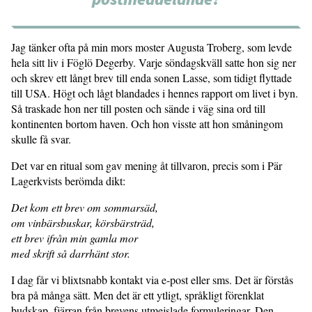
Jag tänker ofta på min mors moster Augusta Troberg, som levde
hela sitt liv i Föglö Degerby. Varje söndagskväll satte hon sig ner
och skrev ett långt brev till enda sonen Lasse, som tidigt flyttade
till USA. Högt och lågt blandades i hennes rapport om livet i byn.
Så traskade hon ner till posten och sände i väg sina ord till
kontinenten bortom haven. Och hon visste att hon småningom
skulle få svar.
Det var en ritual som gav mening åt tillvaron, precis som i Pär
Lagerkvists berömda dikt:
Det kom ett brev om sommarsäd,
om vinbärsbuskar, körsbärsträd,
ett brev ifrån min gamla mor
med skrift så darrhänt stor.
I dag får vi blixtsnabb kontakt via e-post eller sms. Det är förstås
bra på många sätt. Men det är ett ytligt, språkligt förenklat
budskap, fjärran från brevens utmejslade formuleringar. Den