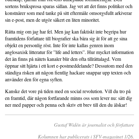
sortens bruksprosa sparas sällan. Jag vet att det finns politiker och
konstnärer som med tanke på sitt eftermäle omsorgsfullt arkiverar
sin e-post, men de utgör säkert en liten minoritet.
Rätta mig om jag har fel. Men jag kan faktiskt inte begripa hur
framtidens författare till biografier ska bära sig åt för att ge sina
objekt en personlig röst. Inte för inte kallas genren inom
anglosaxisk litteratur för ”life and letters”. Hur mycket information
det än finns på nätets kanaler blir den ofta tillrättalagd. Vem
öppnar sitt hjärta i ett kort e-postmeddelande? Dessutom med den
ständiga risken att någon fientlig hackare snappar upp texten och
använder den för egna syften.
Kanske det vore på tiden med en social revolution. Vill du tro på
en framtid, där någon fortfarande minns oss som lever nu: sätt dig
ner med papper och penna och skriv ett brev till den du älskar!
Gustaf Widén är journalist och författare
Kolumnen har publicerats i SFV-magasinet 1/26.