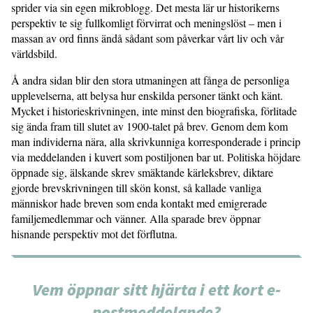
sprider via sin egen mikroblogg. Det mesta lär ur historikerns
perspektiv te sig fullkomligt förvirrat och meningslöst – men i
massan av ord finns ändå sådant som påverkar vårt liv och vår
världsbild.
Å andra sidan blir den stora utmaningen att fånga de personliga
upplevelserna, att belysa hur enskilda personer tänkt och känt.
Mycket i historieskrivningen, inte minst den biografiska, förlitade
sig ända fram till slutet av 1900-talet på brev. Genom dem kom
man individerna nära, alla skrivkunniga korresponderade i princip
via meddelanden i kuvert som postiljonen bar ut. Politiska höjdare
öppnade sig, älskande skrev smäktande kärleksbrev, diktare
gjorde brevskrivningen till skön konst, så kallade vanliga
människor hade breven som enda kontakt med emigrerade
familjemedlemmar och vänner. Alla sparade brev öppnar
hisnande perspektiv mot det förflutna.
Vem öppnar sitt hjärta i ett kort e-
postmeddelande?