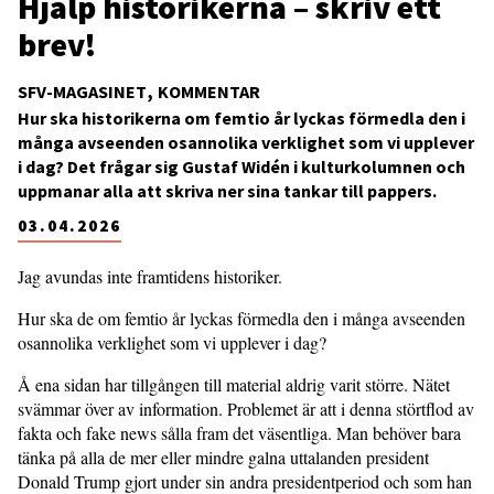
Hjälp historikerna – skriv ett
brev!
SFV-MAGASINET
KOMMENTAR
Hur ska historikerna om femtio år lyckas förmedla den i
många avseenden osannolika verklighet som vi upplever
i dag? Det frågar sig Gustaf Widén i kulturkolumnen och
uppmanar alla att skriva ner sina tankar till pappers.
03.04.2026
Jag avundas inte framtidens historiker.
Hur ska de om femtio år lyckas förmedla den i många avseenden
osannolika verklighet som vi upplever i dag?
Å ena sidan har tillgången till material aldrig varit större. Nätet
svämmar över av information. Problemet är att i denna störtflod av
fakta och fake news sålla fram det väsentliga. Man behöver bara
tänka på alla de mer eller mindre galna uttalanden president
Donald Trump gjort under sin andra presidentperiod och som han