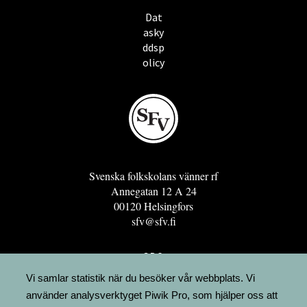
Dat
asky
ddsp
olicy
Svenska folkskolans vänner rf
Annegatan 12 A 24
00120 Helsingfors
sfv@sfv.fi
GRO
FÖRENINGSRESURSEN
Vi samlar statistik när du besöker vår webbplats. Vi
använder analysverktyget Piwik Pro, som hjälper oss att
MINNESRUNOR.FI