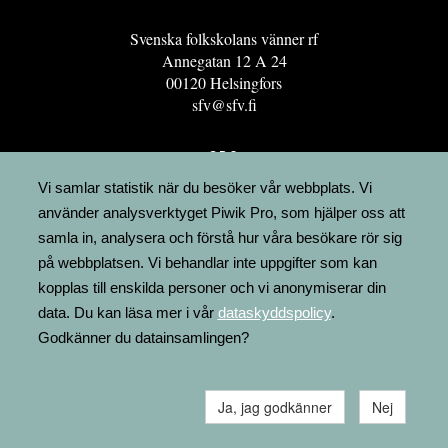
Svenska folkskolans vänner rf
Annegatan 12 A 24
00120 Helsingfors
sfv@sfv.fi
GRO
FÖRENINGSRESURSEN
Vi samlar statistik när du besöker vår webbplats. Vi
använder analysverktyget Piwik Pro, som hjälper oss att
MINNESRUNOR.FI
samla in, analysera och förstå hur våra besökare rör sig
UPPSLAGSVERKET FINLAND
på webbplatsen. Vi behandlar inte uppgifter som kan
LÄGENHETER
kopplas till enskilda personer och vi anonymiserar din
FAKTURERING
data. Du kan läsa mer i vår
dataskyddspolicy
.
Godkänner du datainsamlingen?
Ja, jag godkänner
Nej