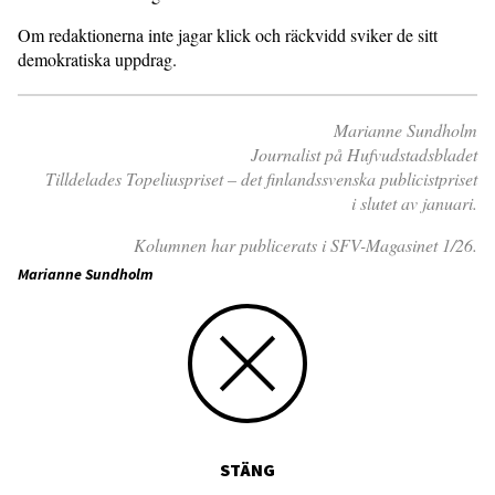
Om redaktionerna inte jagar klick och räckvidd sviker de sitt
demokratiska uppdrag.
Marianne Sundholm
Journalist på Hufvudstadsbladet
Tilldelades Topeliuspriset – det finlandssvenska publicistpriset
i slutet av januari.
Kolumnen har publicerats i SFV-Magasinet 1/26.
Marianne Sundholm
STÄNG