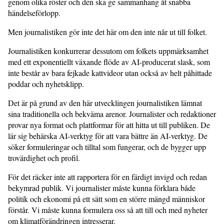
genom olika röster och den ska ge sammanhang åt snabba
händelseförlopp.
Men journalistiken gör inte det här om den inte når ut till folket.
Journalistiken konkurrerar dessutom om folkets uppmärksamhet
med ett exponentiellt växande flöde av AI-producerat slask, som
inte består av bara fejkade kattvideor utan också av helt påhittade
poddar och nyhetsklipp.
Det är på grund av den här utvecklingen journalistiken lämnat
sina traditionella och bekväma arenor. Journalister och redaktioner
provar nya format och plattformar för att hitta ut till publiken. De
lär sig behärska AI-verktyg för att vara bättre än AI-verktyg. De
söker formuleringar och tilltal som fungerar, och de bygger upp
trovärdighet och profil.
För det räcker inte att rapportera för en färdigt invigd och redan
bekymrad publik. Vi journalister måste kunna förklara både
politik och ekonomi på ett sätt som en större mängd människor
förstår. Vi måste kunna formulera oss så att till och med nyheter
om klimatförändringen intresserar.