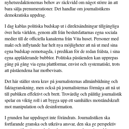
nyhetsredaktionernas behov av räckvidd om något större än att
bara sälja prenumerationer. Det handlar om journalistikens
demokratiska uppdrag.
I dag kablas politiska budskap ut i direktsändningar tillgängliga
över hela världen, genom allt från beslutsfattarnas egna sociala
medier till de officiella kanalerna från Vita huset. Personer med
makt och inflytande har helt nya möjligheter att nå ut med sina
egna budskap oemotsagda, i predikan för de redan frälsta, i sina
egna applåderande bubblor. Politiska påståenden kan upprepas
gång på gång via egna plattformar, envist och systematiskt, trots
att påståendena har motbevisats.
Det här ställer stora krav på journalisternas allmänbildning och
faktagranskning, men också på journalisternas förmåga att nå ut
till publiken effektivt och brett. Trovärdig och pålitlig journalistik
spelar en viktig roll i att bygga upp ett samhälles motståndskraft
mot manipulation och desinformation.
I grunden har uppdraget inte förändrats. Journalistiken ska
fortfarande granska och utkräva ansvar, den ska ge perspektiv