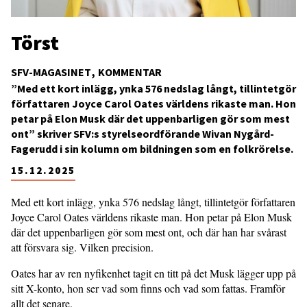
Törst
SFV-MAGASINET
KOMMENTAR
”Med ett kort inlägg, ynka 576 nedslag långt, tillintetgör
författaren Joyce Carol Oates världens rikaste man. Hon
petar på Elon Musk där det uppenbarligen gör som mest
ont” skriver SFV:s styrelseordförande Wivan Nygård-
Fagerudd i sin kolumn om bildningen som en folkrörelse.
15.12.2025
Med ett kort inlägg, ynka 576 nedslag långt, tillintetgör författaren
Joyce Carol Oates världens rikaste man. Hon petar på Elon Musk
där det uppenbarligen gör som mest ont, och där han har svårast
att försvara sig. Vilken precision.
Oates har av ren nyfikenhet tagit en titt på det Musk lägger upp på
sitt X-konto, hon ser vad som finns och vad som fattas. Framför
allt det senare.