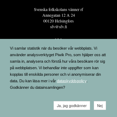
Svenska folkskolans vänner rf
Annegatan 12 A 24
00120 Helsingfors
sfv@sfv.fi
GRO
FÖRENINGSRESURSEN
Vi samlar statistik när du besöker vår webbplats. Vi
använder analysverktyget Piwik Pro, som hjälper oss att
MINNESRUNOR.FI
samla in, analysera och förstå hur våra besökare rör sig
UPPSLAGSVERKET FINLAND
på webbplatsen. Vi behandlar inte uppgifter som kan
LÄGENHETER
kopplas till enskilda personer och vi anonymiserar din
FAKTURERING
data. Du kan läsa mer i vår
dataskyddspolicy
.
Godkänner du datainsamlingen?
Ja, jag godkänner
Nej