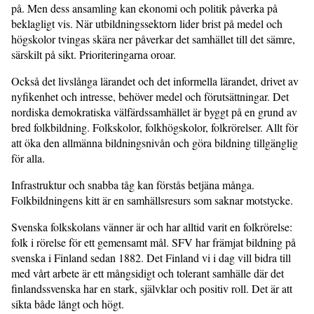
på. Men dess ansamling kan ekonomi och politik påverka på
beklagligt vis. När utbildningssektorn lider brist på medel och
högskolor tvingas skära ner påverkar det samhället till det sämre,
särskilt på sikt. Prioriteringarna oroar.
Också det livslånga lärandet och det informella lärandet, drivet av
nyfikenhet och intresse, behöver medel och förutsättningar. Det
nordiska demokratiska välfärdssamhället är byggt på en grund av
bred folkbildning. Folkskolor, folkhögskolor, folkrörelser. Allt för
att öka den allmänna bildningsnivån och göra bildning tillgänglig
för alla.
Infrastruktur och snabba tåg kan förstås betjäna många.
Folkbildningens kitt är en samhällsresurs som saknar motstycke.
Svenska folkskolans vänner är och har alltid varit en folkrörelse:
folk i rörelse för ett gemensamt mål. SFV har främjat bildning på
svenska i Finland sedan 1882. Det Finland vi i dag vill bidra till
med vårt arbete är ett mångsidigt och tolerant samhälle där det
finlandssvenska har en stark, självklar och positiv roll. Det är att
sikta både långt och högt.