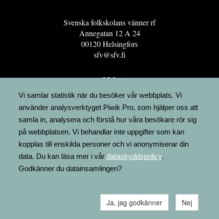
Svenska folkskolans vänner rf
Annegatan 12 A 24
00120 Helsingfors
sfv@sfv.fi
GRO
FÖRENINGSRESURSEN
Vi samlar statistik när du besöker vår webbplats. Vi
använder analysverktyget Piwik Pro, som hjälper oss att
MINNESRUNOR.FI
samla in, analysera och förstå hur våra besökare rör sig
UPPSLAGSVERKET FINLAND
på webbplatsen. Vi behandlar inte uppgifter som kan
LÄGENHETER
kopplas till enskilda personer och vi anonymiserar din
FAKTURERING
data. Du kan läsa mer i vår
dataskyddspolicy
.
Godkänner du datainsamlingen?
Ja, jag godkänner
Nej