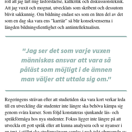
roll att jag lärt mig läsförståelse, källkritik och diskussionsteknik.
Att jag vuxit och mognat, utvecklats som skribent och dessutom
blivit sakkunnig. Om bildning endast ses som en liten del av det
som en dag ska vara ens ”karriär” så blir konsekvenserna i
längden bildningsfientlighet och antiintellektualism.
"Jag ser det som varje vuxen
människas ansvar att vara så
påläst som möjligt i de ämnen
man väljer att uttala sig om."
Regeringens strävan efter att studietiden ska vara kort verkar leda
till en utveckling där studenter inte längre ska behöva kämpa sig
genom svåra kurser. Som följd konstateras sjunkande läs- och
språkförmåga hos nya studenter. Fokus ligger inte längre på att
utveckla ett gott språk eller att kunna analysera och se nyanser i
en text, i stället ska studiepoängen samlas i rask takt oberoende av