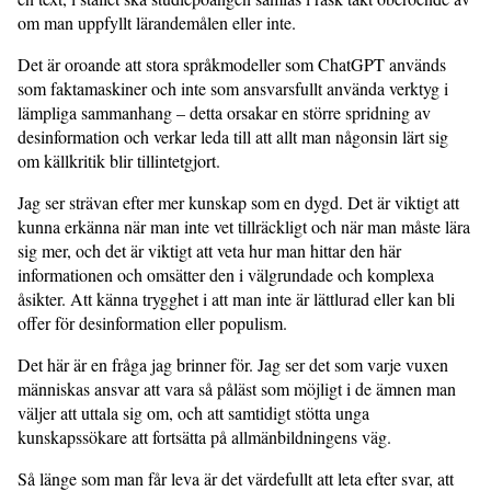
om man uppfyllt lärandemålen eller inte.
Det är oroande att stora språkmodeller som ChatGPT används
som faktamaskiner och inte som ansvarsfullt använda verktyg i
lämpliga sammanhang – detta orsakar en större spridning av
desinformation och verkar leda till att allt man någonsin lärt sig
om källkritik blir tillintetgjort.
Jag ser strävan efter mer kunskap som en dygd. Det är viktigt att
kunna erkänna när man inte vet tillräckligt och när man måste lära
sig mer, och det är viktigt att veta hur man hittar den här
informationen och omsätter den i välgrundade och komplexa
åsikter. Att känna trygghet i att man inte är lättlurad eller kan bli
offer för desinformation eller populism.
Det här är en fråga jag brinner för. Jag ser det som varje vuxen
människas ansvar att vara så påläst som möjligt i de ämnen man
väljer att uttala sig om, och att samtidigt stötta unga
kunskapssökare att fortsätta på allmänbildningens väg.
Så länge som man får leva är det värdefullt att leta efter svar, att