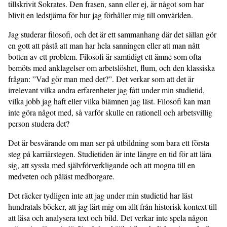
tillskrivit Sokrates. Den frasen, sann eller ej, är något som har
blivit en ledstjärna för hur jag förhåller mig till omvärlden.
Jag studerar filosofi, och det är ett sammanhang där det sällan gör
en gott att påstå att man har hela sanningen eller att man nått
botten av ett problem. Filosofi är samtidigt ett ämne som ofta
bemöts med anklagelser om arbetslöshet, flum, och den klassiska
frågan: ”Vad gör man med det?”. Det verkar som att det är
irrelevant vilka andra erfarenheter jag fått under min studietid,
vilka jobb jag haft eller vilka biämnen jag läst. Filosofi kan man
inte göra något med, så varför skulle en rationell och arbetsvillig
person studera det?
Det är besvärande om man ser på utbildning som bara ett första
steg på karriärstegen. Studietiden är inte längre en tid för att lära
sig, att syssla med självförverkligande och att mogna till en
medveten och påläst medborgare.
Det räcker tydligen inte att jag under min studietid har läst
hundratals böcker, att jag lärt mig om allt från historisk kontext till
att läsa och analysera text och bild. Det verkar inte spela någon