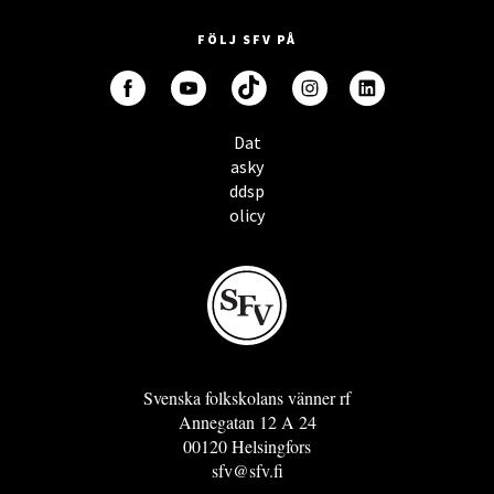
FÖLJ SFV PÅ
Dat
asky
ddsp
olicy
Svenska folkskolans vänner rf
Annegatan 12 A 24
00120 Helsingfors
sfv@sfv.fi