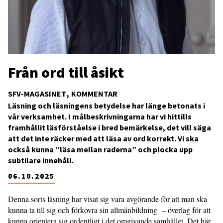
Från ord till åsikt
SFV-MAGASINET
KOMMENTAR
Läsning och läsningens betydelse har länge betonats i
vår verksamhet. I målbeskrivningarna har vi hittills
framhållit läsförståelse i bred bemärkelse, det vill säga
att det inte räcker med att läsa av ord korrekt. Vi ska
också kunna ”läsa mellan raderna” och plocka upp
subtilare innehåll.
06.10.2025
Denna sorts läsning har visat sig vara avgörande för att man ska
kunna ta till sig och förkovra sin allmänbildning – överlag för att
kunna orientera sig ordentligt i det omgivande samhället. Det här