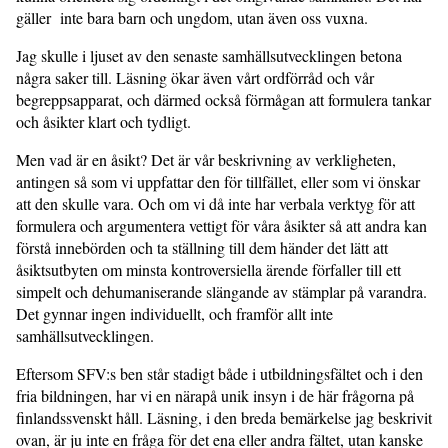
gäller inte bara barn och ungdom, utan även oss vuxna.
Jag skulle i ljuset av den senaste samhällsutvecklingen betona
några saker till. Läsning ökar även vårt ordförråd och vår
begreppsapparat, och därmed också förmågan att formulera tankar
och åsikter klart och tydligt.
Men vad är en åsikt? Det är vår beskrivning av verkligheten,
antingen så som vi uppfattar den för tillfället, eller som vi önskar
att den skulle vara. Och om vi då inte har verbala verktyg för att
formulera och argumentera vettigt för våra åsikter så att andra kan
förstå innebörden och ta ställning till dem händer det lätt att
åsiktsutbyten om minsta kontroversiella ärende förfaller till ett
simpelt och dehumaniserande slängande av stämplar på varandra.
Det gynnar ingen individuellt, och framför allt inte
samhällsutvecklingen.
Eftersom SFV:s ben står stadigt både i utbildningsfältet och i den
fria bildningen, har vi en närapå unik insyn i de här frågorna på
finlandssvenskt håll. Läsning, i den breda bemärkelse jag beskrivit
ovan, är ju inte en fråga för det ena eller andra fältet, utan kanske