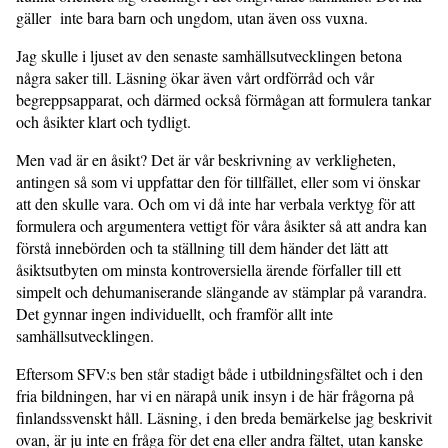
gäller inte bara barn och ungdom, utan även oss vuxna.
Jag skulle i ljuset av den senaste samhällsutvecklingen betona
några saker till. Läsning ökar även vårt ordförråd och vår
begreppsapparat, och därmed också förmågan att formulera tankar
och åsikter klart och tydligt.
Men vad är en åsikt? Det är vår beskrivning av verkligheten,
antingen så som vi uppfattar den för tillfället, eller som vi önskar
att den skulle vara. Och om vi då inte har verbala verktyg för att
formulera och argumentera vettigt för våra åsikter så att andra kan
förstå innebörden och ta ställning till dem händer det lätt att
åsiktsutbyten om minsta kontroversiella ärende förfaller till ett
simpelt och dehumaniserande slängande av stämplar på varandra.
Det gynnar ingen individuellt, och framför allt inte
samhällsutvecklingen.
Eftersom SFV:s ben står stadigt både i utbildningsfältet och i den
fria bildningen, har vi en närapå unik insyn i de här frågorna på
finlandssvenskt håll. Läsning, i den breda bemärkelse jag beskrivit
ovan, är ju inte en fråga för det ena eller andra fältet, utan kanske