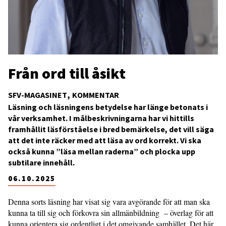
Från ord till åsikt
SFV-MAGASINET
KOMMENTAR
Läsning och läsningens betydelse har länge betonats i
vår verksamhet. I målbeskrivningarna har vi hittills
framhållit läsförståelse i bred bemärkelse, det vill säga
att det inte räcker med att läsa av ord korrekt. Vi ska
också kunna ”läsa mellan raderna” och plocka upp
subtilare innehåll.
06.10.2025
Denna sorts läsning har visat sig vara avgörande för att man ska
kunna ta till sig och förkovra sin allmänbildning – överlag för att
kunna orientera sig ordentligt i det omgivande samhället. Det här