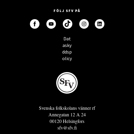
FÖLJ SFV PÅ
Dat
asky
ddsp
olicy
Svenska folkskolans vänner rf
Annegatan 12 A 24
00120 Helsingfors
sfv@sfv.fi