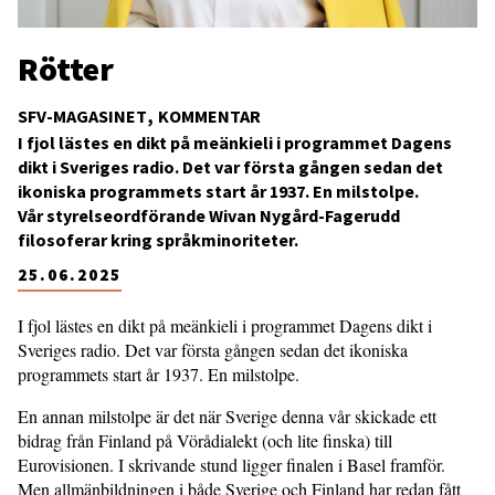
Rötter
SFV-MAGASINET
KOMMENTAR
I fjol lästes en dikt på meänkieli i programmet Dagens
dikt i Sveriges radio. Det var första gången sedan det
ikoniska programmets start år 1937. En milstolpe.
Vår styrelseordförande Wivan Nygård-Fagerudd
filosoferar kring språkminoriteter.
25.06.2025
I fjol lästes en dikt på meänkieli i programmet Dagens dikt i
Sveriges radio. Det var första gången sedan det ikoniska
programmets start år 1937. En milstolpe.
En annan milstolpe är det när Sverige denna vår skickade ett
bidrag från Finland på Vörådialekt (och lite finska) till
Eurovisionen. I skrivande stund ligger finalen i Basel framför.
Men allmänbildningen i både Sverige och Finland har redan fått