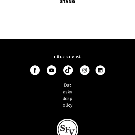
STÄNG
FÖLJ SFV PÅ
Dat
asky
ddsp
olicy