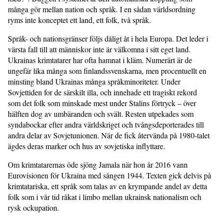
många gör mellan nation och språk. I en sådan världsordning
ryms inte konceptet ett land, ett folk, två språk.
Språk- och nationsgränser följs dåligt åt i hela Europa. Det leder i
värsta fall till att människor inte är välkomna i sitt eget land.
Ukrainas krimtatarer har ofta hamnat i kläm. Numerärt är de
ungefär lika många som finlandssvenskarna, men procentuellt en
minsting bland Ukrainas många språkminoriteter. Under
Sovjettiden for de särskilt illa, och innehade ett tragiskt rekord
som det folk som minskade mest under Stalins förtryck – över
hälften dog av umbäranden och svält. Resten utpekades som
syndabockar efter andra världskriget och tvångsdeporterades till
andra delar av Sovjetunionen. När de fick återvända på 1980-talet
ägdes deras marker och hus av sovjetiska inflyttare.
Om krimtatarernas öde sjöng Jamala när hon år 2016 vann
Eurovisionen för Ukraina med sången 1944. Texten gick delvis på
krimtatariska, ett språk som talas av en krympande andel av detta
folk som i vår tid råkat i limbo mellan ukrainsk nationalism och
rysk ockupation.