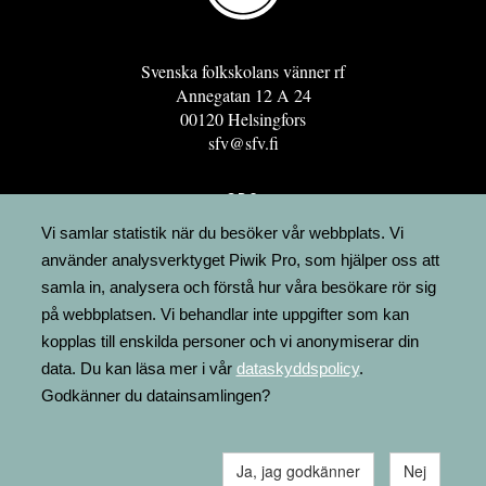
Svenska folkskolans vänner rf
Annegatan 12 A 24
00120 Helsingfors
sfv@sfv.fi
GRO
FÖRENINGSRESURSEN
Vi samlar statistik när du besöker vår webbplats. Vi
använder analysverktyget Piwik Pro, som hjälper oss att
MINNESRUNOR.FI
samla in, analysera och förstå hur våra besökare rör sig
UPPSLAGSVERKET FINLAND
på webbplatsen. Vi behandlar inte uppgifter som kan
LÄGENHETER
kopplas till enskilda personer och vi anonymiserar din
FAKTURERING
data. Du kan läsa mer i vår
dataskyddspolicy
.
Godkänner du datainsamlingen?
Ja, jag godkänner
Nej