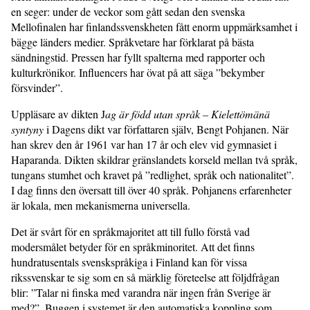
en seger: under de veckor som gått sedan den svenska
Mellofinalen har finlandssvenskheten fått enorm uppmärksamhet i
bägge länders medier. Språkvetare har förklarat på bästa
sändningstid. Pressen har fyllt spalterna med rapporter och
kulturkrönikor. Influencers har övat på att säga ”bekymber
försvinder”.
Uppläsare av dikten J
ag är född utan språk – Kielettömänä
syntyny
i Dagens dikt var författaren själv, Bengt Pohjanen. När
han skrev den år 1961 var han 17 år och elev vid gymnasiet i
Haparanda. Dikten skildrar gränslandets korseld mellan två språk,
tungans stumhet och kravet på ”redlighet, språk och nationalitet”.
I dag finns den översatt till över 40 språk. Pohjanens erfarenheter
är lokala, men mekanismerna universella.
Det är svårt för en språkmajoritet att till fullo förstå vad
modersmålet betyder för en språkminoritet. Att det finns
hundratusentals svenskspråkiga i Finland kan för vissa
rikssvenskar te sig som en så märklig företeelse att följdfrågan
blir: ”Talar ni finska med varandra när ingen från Sverige är
med?”. Buggen i systemet är den automatiska koppling som