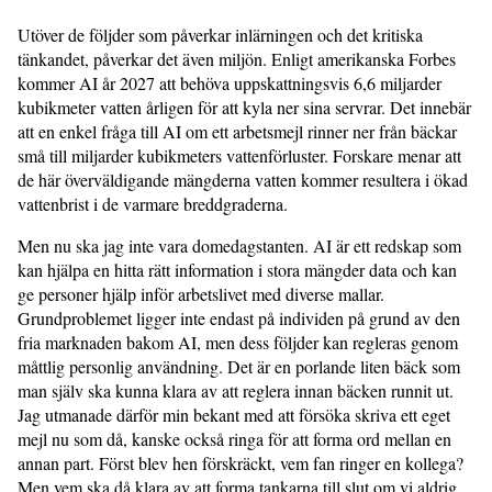
Utöver de följder som påverkar inlärningen och det kritiska
tänkandet, påverkar det även miljön. Enligt amerikanska Forbes
kommer AI år 2027 att behöva uppskattningsvis 6,6 miljarder
kubikmeter vatten årligen för att kyla ner sina servrar. Det innebär
att en enkel fråga till AI om ett arbetsmejl rinner ner från bäckar
små till miljarder kubikmeters vattenförluster. Forskare menar att
de här överväldigande mängderna vatten kommer resultera i ökad
vattenbrist i de varmare breddgraderna.
Men nu ska jag inte vara domedagstanten. AI är ett redskap som
kan hjälpa en hitta rätt information i stora mängder data och kan
ge personer hjälp inför arbetslivet med diverse mallar.
Grundproblemet ligger inte endast på individen på grund av den
fria marknaden bakom AI, men dess följder kan regleras genom
måttlig personlig användning. Det är en porlande liten bäck som
man själv ska kunna klara av att reglera innan bäcken runnit ut.
Jag utmanade därför min bekant med att försöka skriva ett eget
mejl nu som då, kanske också ringa för att forma ord mellan en
annan part. Först blev hen förskräckt, vem fan ringer en kollega?
Men vem ska då klara av att forma tankarna till slut om vi aldrig