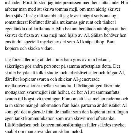
månader. Först förstod jag inte premissen med hens uttalande. Hur
arbetar man med att skriva tomma mejl, om man aldrig skriver
dem själv? Insåg rätt snabbt att jag lever i något sorts analogt
romantiserat förflutet där alla mukamas går runt och tänker i
egentänkta ord fortfarande. Min bekant berättade nämligen att hen
skriver de flesta av sina mejl med hjälp av AI. Sällan behöver hen
ens ändra speciellt mycket av det som AI knåpat ihop. Bara
kopiera och skicka vidare.
Jag föreställer mig att detta inte bara görs av min bekant,
säkerligen gör andra personer på samma arbetsplats detta. Det
skulle betyda att folk i studie- och arbetslivet sitter och frågar AI,
därefter kopierar svaren och skickar AI-genererade
mejlkonversationer mellan varandra. I förlängningen läser inte
mottagaren svarsmejlet i sin helhet, de ber AI att sammanfatta
svaren till högst två meningar. Framom att läsa mellan raderna och
ta in större mängd information från båda parterna är det istället AI
som gör det utgående från de mallar som den kopierat fram. Ingen
egen tänkt kommunikation som man skrivit med eftertanke.
Läsförståelsen och koncentrationsförmågan faller således mycket
snabbt om man använder en sådan metod.