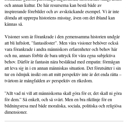
och annan kultur. De här resurserna kan bestå både av
inspirerande förebilder och av avskräckande exempel. Vi är inte
dömda att upprepa historiens misstag, även om det ibland kan
kännas så.
Visioner som är förankrade i den gemensamma historien undgår
att bli luftslott, ”fantasifoster”. Men våra visioner behöver också
vara förankrade i andra människors erfarenheter och behov här
och nu, annars förblir de bara uttryck för våra egna subjektiva
behov. Därför är fantasin nära besläktad med empatin: förmågan
att leva sig in i en annan människas situation. Det förutsätter i sin
tur en ödmjuk insikt om att mitt perspektiv inte är det enda rätta –
tvärtom är mångfalden av perspektiv en rikedom.
”Allt vad ni vill att människorna skall göra för er, det skall ni göra
för dem.” Så enkelt, och så svårt. Men en bra riktlinje för en
bildningsresa med både moraliska, sociala, politiska och religiösa
dimensioner.