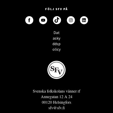
FÖLJ SFV PÅ
Dat
asky
ddsp
olicy
Svenska folkskolans vänner rf
Annegatan 12 A 24
00120 Helsingfors
sfv@sfv.fi