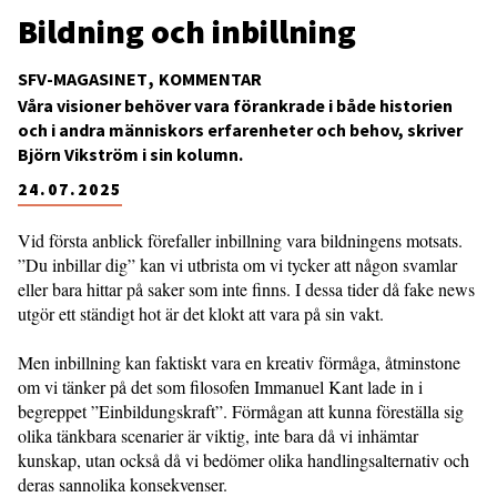
Bildning och inbillning
SFV-MAGASINET
KOMMENTAR
Våra visioner behöver vara förankrade i både historien
och i andra människors erfarenheter och behov, skriver
Björn Vikström i sin kolumn.
24.07.2025
Vid första anblick förefaller inbillning vara bildningens motsats.
”Du inbillar dig” kan vi utbrista om vi tycker att någon svamlar
eller bara hittar på saker som inte finns. I dessa tider då fake news
utgör ett ständigt hot är det klokt att vara på sin vakt.
Men inbillning kan faktiskt vara en kreativ förmåga, åtminstone
om vi tänker på det som filosofen Immanuel Kant lade in i
begreppet ”Einbildungskraft”. Förmågan att kunna föreställa sig
olika tänkbara scenarier är viktig, inte bara då vi inhämtar
kunskap, utan också då vi bedömer olika handlingsalternativ och
deras sannolika konsekvenser.