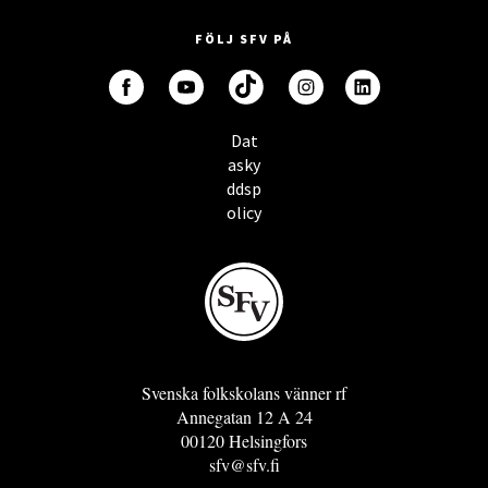
FÖLJ SFV PÅ
Dat
asky
ddsp
olicy
Svenska folkskolans vänner rf
Annegatan 12 A 24
00120 Helsingfors
sfv@sfv.fi