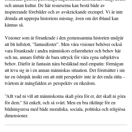
och annan kultur. De här resurserna kan bestå både av
inspirerande förebilder och av avskräckande exempel. Vi är inte
dömda att upprepa historiens misstag, även om det ibland kan
kännas så.
Visioner som är förankrade i den gemensamma historien undgår
att bli luftslott, ”fantasifoster”. Men våra visioner behöver också
vara förankrade i andra människors erfarenheter och behov här
och nu, annars förblir de bara uttryck för våra egna subjektiva
behov. Därför är fantasin nära besläktad med empatin: förmågan
att leva sig in i en annan människas situation. Det förutsätter i sin
tur en ödmjuk insikt om att mitt perspektiv inte är det enda rätta –
tvärtom är mångfalden av perspektiv en rikedom.
”Allt vad ni vill att människorna skall göra för er, det skall ni göra
för dem.” Så enkelt, och så svårt. Men en bra riktlinje för en
bildningsresa med både moraliska, sociala, politiska och religiösa
dimensioner.