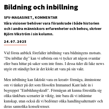
Bildning och inbillning
SFV-MAGASINET
KOMMENTAR
Våra visioner behöver vara förankrade i både historien
och i andra människors erfarenheter och behov, skriver
Björn Vikström i sin kolumn.
24.07.2025
Vid första anblick förefaller inbillning vara bildningens motsats.
”Du inbillar dig” kan vi utbrista om vi tycker att någon svamlar
eller bara hittar på saker som inte finns. I dessa tider då fake news
utgör ett ständigt hot är det klokt att vara på sin vakt.
Men inbillning kan faktiskt vara en kreativ förmåga, åtminstone
om vi tänker på det som filosofen Immanuel Kant lade in i
begreppet ”Einbildungskraft”. Förmågan att kunna föreställa sig
olika tänkbara scenarier är viktig, inte bara då vi inhämtar
kunskap, utan också då vi bedömer olika handlingsalternativ och
deras sannolika konsekvenser.