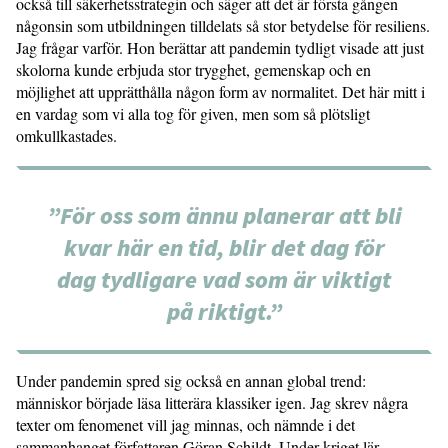
också till säkerhetsstrategin och säger att det är första gången
någonsin som utbildningen tilldelats så stor betydelse för resiliens.
Jag frågar varför. Hon berättar att pandemin tydligt visade att just
skolorna kunde erbjuda stor trygghet, gemenskap och en
möjlighet att upprätthålla någon form av normalitet. Det här mitt i
en vardag som vi alla tog för given, men som så plötsligt
omkullkastades.
”För oss som ännu planerar att bli
kvar här en tid, blir det dag för
dag tydligare vad som är viktigt
på riktigt.”
Under pandemin spred sig också en annan global trend:
människor började läsa litterära klassiker igen. Jag skrev några
texter om fenomenet vill jag minnas, och nämnde i det
sammanhanget författaren Göran Schildt. Under kriget lär