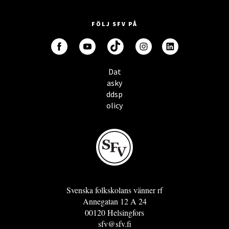
FÖLJ SFV PÅ
Dat
asky
ddsp
olicy
Svenska folkskolans vänner rf
Annegatan 12 A 24
00120 Helsingfors
sfv@sfv.fi