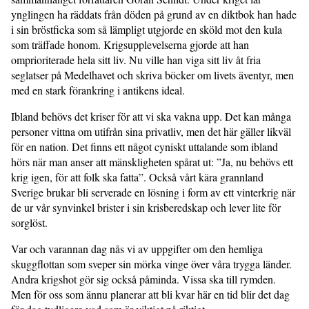
ynglingen ha räddats från döden på grund av en diktbok han hade
i sin bröstficka som så lämpligt utgjorde en sköld mot den kula
som träffade honom. Krigsupplevelserna gjorde att han
omprioriterade hela sitt liv. Nu ville han viga sitt liv åt fria
seglatser på Medelhavet och skriva böcker om livets äventyr, men
med en stark förankring i antikens ideal.
Ibland behövs det kriser för att vi ska vakna upp. Det kan många
personer vittna om utifrån sina privatliv, men det här gäller likväl
för en nation. Det finns ett något cyniskt uttalande som ibland
hörs när man anser att mänskligheten spårat ut: ”Ja, nu behövs ett
krig igen, för att folk ska fatta”. Också vårt kära grannland
Sverige brukar bli serverade en lösning i form av ett vinterkrig när
de ur vår synvinkel brister i sin krisberedskap och lever lite för
sorglöst.
Var och varannan dag nås vi av uppgifter om den hemliga
skuggflottan som sveper sin mörka vinge över våra trygga länder.
Andra krigshot gör sig också påminda. Vissa ska till rymden.
Men för oss som ännu planerar att bli kvar här en tid blir det dag