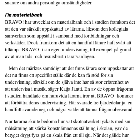
snarare om andra personliga omständigheter.
Fin materialbank
BRAVO! har utvecklat en materialbank och i studien framkom det
att den var särskilt uppskattad av lärarna, liksom den kollegiala
samverkan som uppstått i samband med fortbildningar och
verkstäder. Dock framkom det att en handfull lärare haft svårt att
tillämpa BRAVO! i sin egen undervisning, till exempel på grund
av allmän tids- och resursbrist i lärarvardagen.
– Men det märktes samtidigt att det finns lärare som uppskattar att
det nu finns ett specifikt ställe där de kan få stöd för sin
undervisning, särskilt om de själva inte har så stor erfarenhet av
att undervisa i musik, säger Katja Jäntti. En av de öppna frågorna
i studien handlade om huruvida lärarna tror att BRAVO! kommer
att förbättra deras undervisning. Här svarade tre fjärdedelar ja, en
handfull svarade nej, och några valde att lämna frågan obesvarad.
När lärarna skulle bedöma hur väl skol­nätverket lyckats med sin
målsättning att stärka konstnämnenas ställning i skolan, gav de
betyget drygt fyra på en skala från ett till sju. När det gällde hur