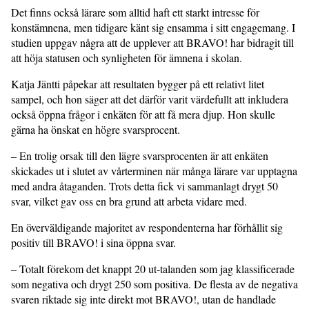
Det finns också lärare som alltid haft ett starkt intresse för
konstämnena, men tidigare känt sig ensamma i sitt engagemang. I
studien uppgav några att de upplever att BRAVO! har bidragit till
att höja statusen och synligheten för ämnena i skolan.
Katja Jäntti påpekar att resultaten bygger på ett relativt litet
sampel, och hon säger att det därför varit värdefullt att inkludera
också öppna frågor i enkäten för att få mera djup. Hon skulle
gärna ha önskat en högre svarsprocent.
– En trolig orsak till den lägre svars­procenten är att enkäten
skickades ut i slutet av vårterminen när många lärare var upptagna
med andra åtaganden. Trots detta fick vi sammanlagt drygt 50
svar, vilket gav oss en bra grund att arbeta vidare med.
En överväldigande majoritet av res­pondenterna har förhållit sig
positiv till BRAVO! i sina öppna svar.
– Totalt förekom det knappt 20 ut­-talanden som jag klassificerade
som negativa och drygt 250 som positiva. De flesta av de negativa
svaren riktade sig inte direkt mot BRAVO!, utan de handlade