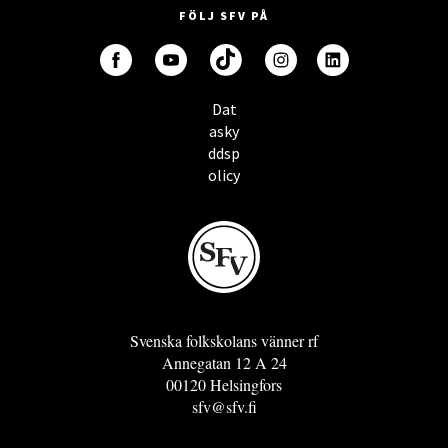
FÖLJ SFV PÅ
Dat
asky
ddsp
olicy
Svenska folkskolans vänner rf
Annegatan 12 A 24
00120 Helsingfors
sfv@sfv.fi