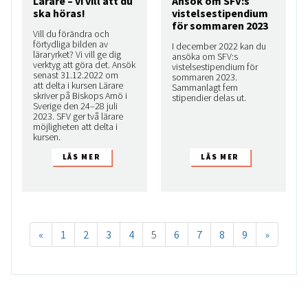
Lärare – vi vill att du
Ansök om SFV:s
ska höras!
vistelsestipendium
för sommaren 2023
Vill du förändra och
förtydliga bilden av
I december 2022 kan du
läraryrket? Vi vill ge dig
ansöka om SFV:s
verktyg att göra det. Ansök
vistelsestipendium för
senast 31.12.2022 om
sommaren 2023.
att delta i kursen Lärare
Sammanlagt fem
skriver på Biskops Arnö i
stipendier delas ut.
Sverige den 24–28 juli
2023. SFV ger två lärare
möjligheten att delta i
kursen.
«
1
2
3
4
5
6
7
8
9
»