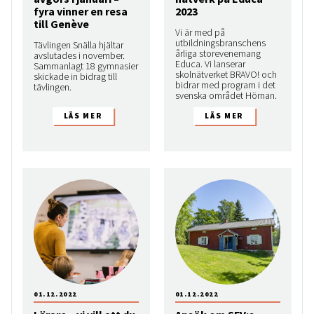
fyra vinner en resa
2023
till Genève
Vi är med på
utbildningsbranschens
Tävlingen Snälla hjältar
årliga storevenemang
avslutades i november.
Educa. Vi lanserar
Sammanlagt 18 gymnasier
skolnätverket BRAVO! och
skickade in bidrag till
bidrar med program i det
tävlingen.
svenska området Hörnan.
01.12.2022
01.12.2022