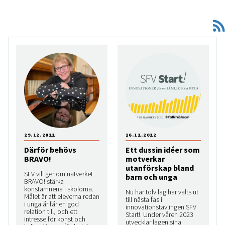
29.12.2022
16.12.2022
Därför behövs
Ett dussin idéer som
BRAVO!
motverkar
utanförskap bland
SFV vill genom nätverket
barn och unga
BRAVO! stärka
konstämnena i skolorna.
Nu har tolv lag har valts ut
Målet är att eleverna redan
till nästa fas i
i unga år får en god
innovationstävlingen SFV
relation till, och ett
Start!. Under våren 2023
intresse för konst och
utvecklar lagen sina