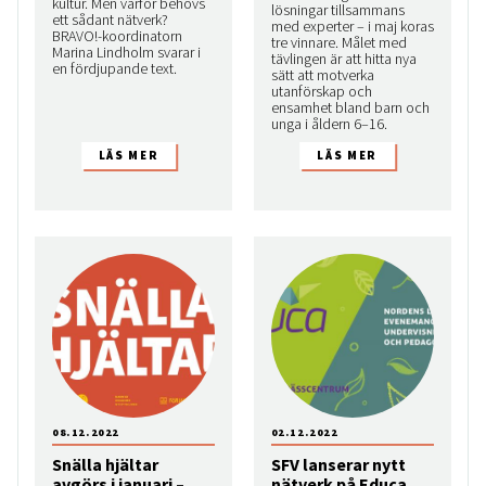
kultur. Men varför behövs
lösningar tillsammans
ett sådant nätverk?
med experter – i maj koras
BRAVO!-koordinatorn
tre vinnare. Målet med
Marina Lindholm svarar i
tävlingen är att hitta nya
en fördjupande text.
sätt att motverka
utanförskap och
ensamhet bland barn och
unga i åldern 6–16.
08.12.2022
02.12.2022
Snälla hjältar
SFV lanserar nytt
avgörs i januari –
nätverk på Educa