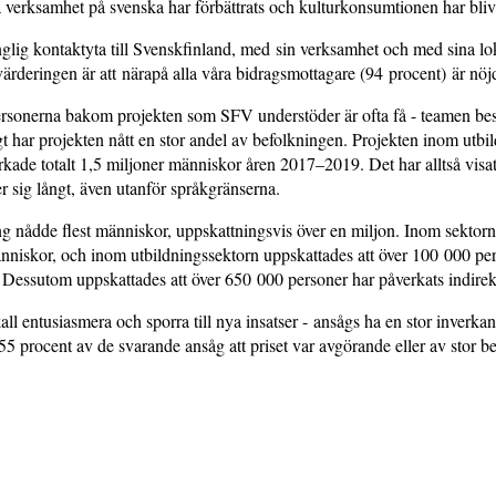
va verksamhet på svenska har förbättrats och kulturkonsumtionen har bliv
änglig kontaktyta till Svenskfinland, med sin verksamhet och med sina lok
tvärderingen är att närapå alla våra bidragsmottagare (94 procent) är n
ersonerna bakom projekten som SFV understöder är ofta få - teamen best
har projekten nått en stor andel av befolkningen. Projekten inom utbild
rkade totalt 1,5 miljoner människor åren 2017–2019. Det har alltså visat 
r sig långt, även utanför språkgränserna.
ng nådde flest människor, uppskattningsvis över en miljon. Inom sektorn
niskor, och inom utbildningssektorn uppskattades att över 100 000 per
 Dessutom uppskattades att över 650 000 personer har påverkats indirek
ll entusiasmera och sporra till nya insatser - ansågs ha en stor inverka
55 procent av de svarande ansåg att priset var avgörande eller av stor b