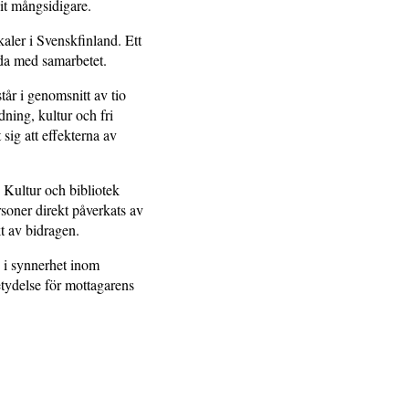
it mångsidigare.
aler i Svenskfinland. Ett
öjda med samarbetet.
år i genomsnitt av tio
ning, kultur och fri
sig att effekterna av
 Kultur och bibliotek
soner direkt påverkats av
t av bidragen.
n i synnerhet inom
etydelse för mottagarens