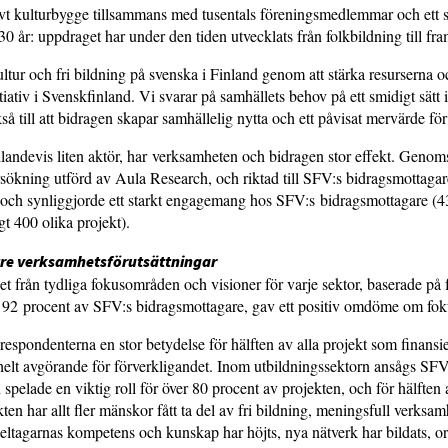
vt kulturbygge tillsammans med tusentals föreningsmedlemmar och ett st
30 år: uppdraget har under den tiden utvecklats från folkbildning till fr
ltur och fri bildning på svenska i Finland genom att stärka resurserna o
tiativ i Svenskfinland. Vi svarar på samhällets behov på ett smidigt sätt
å till att bidragen skapar samhällelig nytta och ett påvisat mervärde f
llandevis liten aktör, har verksamheten och bidragen stor effekt. Genom
sökning utförd av Aula Research, och riktad till SFV:s bidragsmottagare
 och synliggjorde ett starkt engagemang hos SFV:s bidragsmottagare (
t 400 olika projekt).
tre verksamhetsförutsättningar
t från tydliga fokusområden och visioner för varje sektor, baserade på 
92 procent av SFV:s bidragsmottagare, gav ett positiv omdöme om fo
respondenterna en stor betydelse för hälften av alla projekt som finansi
elt avgörande för förverkligandet. Inom utbildningssektorn ansågs SFV:
n spelade en viktig roll för över 80 procent av projekten, och för hälft
n har allt fler mänskor fått ta del av fri bildning, meningsfull verksa
Deltagarnas kompetens och kunskap har höjts, nya nätverk har bildats, o