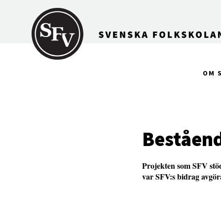
Gå till innehållet
OM 
Beståend
Projekten som SFV stöd
var SFV:s bidrag avgör