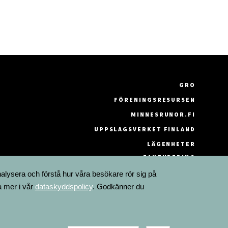
GRO
FÖRENINGSRESURSEN
MINNESRUNOR.FI
UPPSLAGSVERKET FINLAND
LÄGENHETER
FAKTURERING
nalysera och förstå hur våra besökare rör sig på
a mer i vår
dataskyddspolicy
. Godkänner du