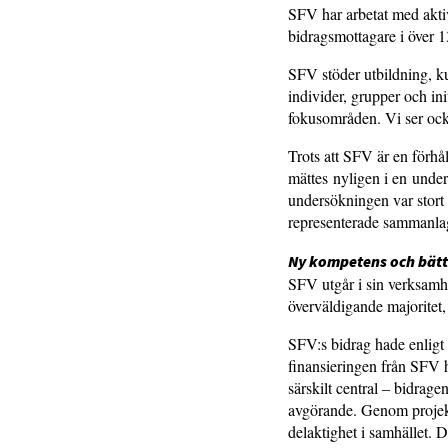
SFV har arbetat med akti
bidragsmottagare i över 1
SFV stöder utbildning, ku
individer, grupper och ini
fokusområden. Vi ser ocks
Trots att SFV är en förhå
mättes nyligen i en under
undersökningen var stort
representerade sammanlag
Ny kompetens och bät
SFV utgår i sin verksamhe
överväldigande majoritet,
SFV:s bidrag hade enligt 
finansieringen från SFV h
särskilt central – bidrage
avgörande. Genom projekte
delaktighet i samhället. 