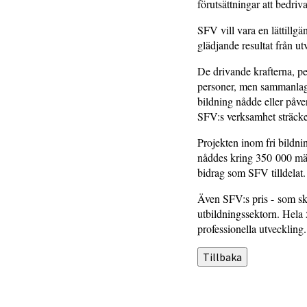
förutsättningar att bedri
SFV vill vara en lättillg
glädjande resultat från u
De drivande krafterna, p
personer, men sammanlagt 
bildning nådde eller påve
SFV:s verksamhet sträcke
Projekten inom fri bildni
nåddes kring 350 000 män
bidrag som SFV tilldelat.
Även SFV:s pris - som ska
utbildningssektorn. Hela 
professionella utveckling.
Tillbaka