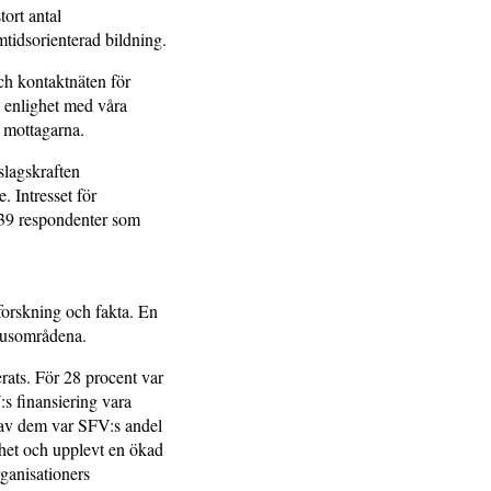
ort antal
amtidsorienterad bildning.
ch kontaktnäten för
 i enlighet med våra
ör mottagarna.
slagskraften
. Intresset för
439 respondenter som
forskning och fakta. En
kusområdena.
erats. För 28 procent var
s finansiering vara
en av dem var SFV:s andel
mhet och upplevt en ökad
rganisationers