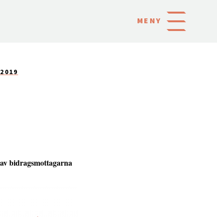
MENY
–2019
a av bidragsmottagarna