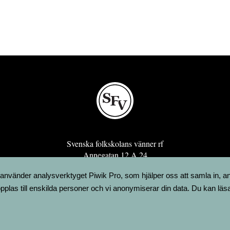
Svenska folkskolans vänner rf
Annegatan 12 A 24
00120 Helsingfors
 använder analysverktyget Piwik Pro, som hjälper oss att samla in, a
sfv@sfv.fi
pplas till enskilda personer och vi anonymiserar din data. Du kan läs