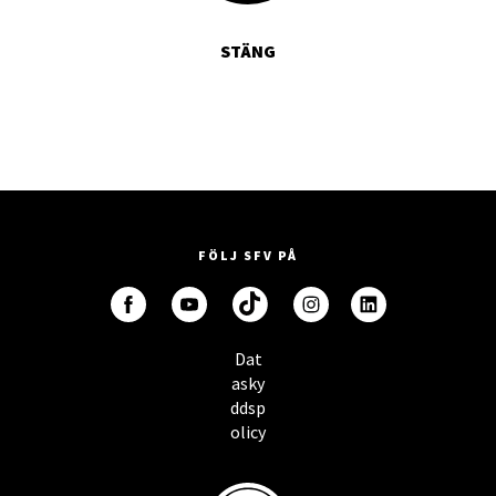
STÄNG
FÖLJ SFV PÅ
Dat
asky
ddsp
olicy