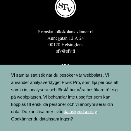
Svenska folkskolans vänner rf
Annegatan 12 A 24
00120 Helsingfors
sfv@sfv.fi
GRO
FÖRENINGSRESURSEN
Vi samlar statistik när du besöker vår webbplats. Vi
använder analysverktyget Piwik Pro, som hjälper oss att
MINNESRUNOR.FI
samla in, analysera och förstå hur våra besökare rör sig
UPPSLAGSVERKET FINLAND
på webbplatsen. Vi behandlar inte uppgifter som kan
LÄGENHETER
kopplas till enskilda personer och vi anonymiserar din
FAKTURERING
data. Du kan läsa mer i vår
dataskyddspolicy
.
Godkänner du datainsamlingen?