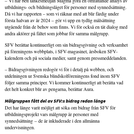
– Vi har bett tankesmedjan Magma göra en omfattande analys av
utbildnings- och bildningsläget för personer med synnedsättning.
Då vi har rapporten – som vi räknar med att blir färdig
under
första halvan av år 2024
– gör vi upp en tydlig målsättning
utgående från de behov som finns. Vi för också en tät dialog med
andra aktörer på fältet som jobbar för samma målgrupp.
SFV berättar kontinuerligt om sin bidragsgivning och verksamhet
på föreningens webbplats, i SFV-magasinet, årsboken SFV-
kalendern och på sociala medier, samt genom pressmeddelanden.
– Bidragsgivningen redogör vi för i detalj på webben, och
utdelningen ur Svenska blindskolföreningens fond inom SFV
följer samma principer. Vi kommer kontinuerligt att berätta vad
det helt konkret blir av pengarna, berättar Aura.
Målgruppen fått del av SFV:s bidrag redan länge
Det har länge varit möjligt att söka om bidrag från SFV för
utbildningsprojekt vars målgrupp är personer med
synnedsättning – de är inkluderade i den allmänna
undervisningen.