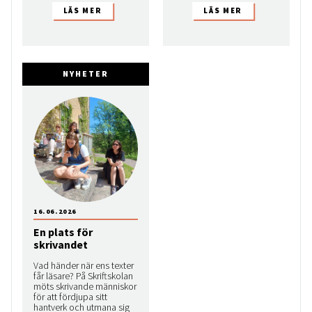
NYHETER
16.06.2026
En plats för
skrivandet
Vad händer när ens texter
får läsare? På Skriftskolan
möts skrivande människor
för att fördjupa sitt
hantverk och utmana sig