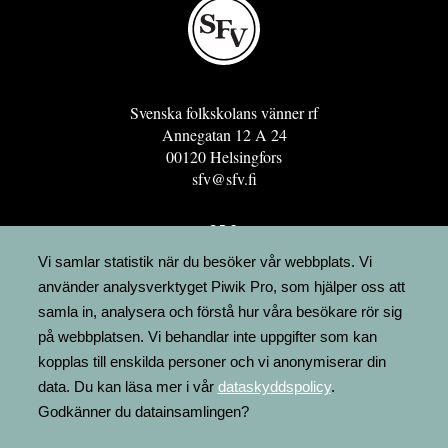
Svenska folkskolans vänner rf
Annegatan 12 A 24
00120 Helsingfors
sfv@sfv.fi
GRO
FÖRENINGSRESURSEN
Vi samlar statistik när du besöker vår webbplats. Vi
använder analysverktyget Piwik Pro, som hjälper oss att
MINNESRUNOR.FI
samla in, analysera och förstå hur våra besökare rör sig
UPPSLAGSVERKET FINLAND
på webbplatsen. Vi behandlar inte uppgifter som kan
LÄGENHETER
kopplas till enskilda personer och vi anonymiserar din
FAKTURERING
data. Du kan läsa mer i vår
dataskyddspolicy
.
Godkänner du datainsamlingen?