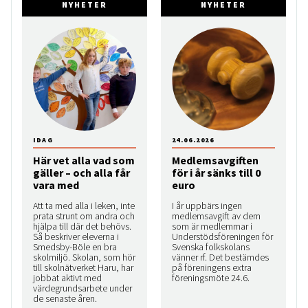
NYHETER
NYHETER
IDAG
24.06.2026
Här vet alla vad som
Medlemsavgiften
gäller – och alla får
för i år sänks till 0
vara med
euro
Att ta med alla i leken, inte
I år uppbärs ingen
prata strunt om andra och
medlemsavgift av dem
hjälpa till där det behövs.
som är medlemmar i
Så beskriver eleverna i
Understödsföreningen för
Smedsby-Böle en bra
Svenska folkskolans
skolmiljö. Skolan, som hör
vänner rf. Det bestämdes
till skolnätverket Haru, har
på föreningens extra
jobbat aktivt med
föreningsmöte 24.6.
värdegrundsarbete under
de senaste åren.