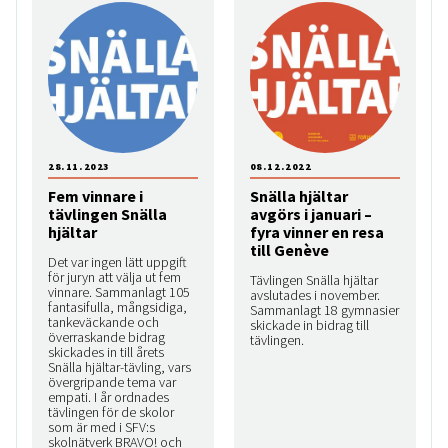
28.11.2023
08.12.2022
Fem vinnare i
Snälla hjältar
tävlingen Snälla
avgörs i januari –
hjältar
fyra vinner en resa
till Genève
Det var ingen lätt uppgift
för juryn att välja ut fem
Tävlingen Snälla hjältar
vinnare. Sammanlagt 105
avslutades i november.
fantasifulla, mångsidiga,
Sammanlagt 18 gymnasier
tankeväckande och
skickade in bidrag till
överraskande bidrag
tävlingen.
skickades in till årets
Snälla hjältar-tävling, vars
övergripande tema var
empati. I år ordnades
tävlingen för de skolor
som är med i SFV:s
skolnätverk BRAVO! och