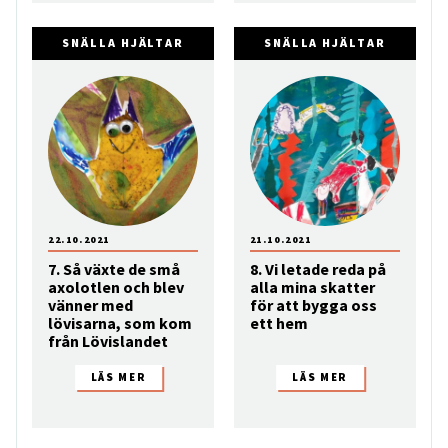
SNÄLLA HJÄLTAR
SNÄLLA HJÄLTAR
22.10.2021
21.10.2021
7. Så växte de små
8. Vi letade reda på
axolotlen och blev
alla mina skatter
vänner med
för att bygga oss
lövisarna, som kom
ett hem
från Lövislandet