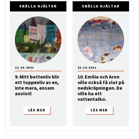
SNÄLLA HJÄLTAR
SNÄLLA HJÄLTAR
21.10.2021
21.10.2021
9. Mitt bottenliv blir
10. Emilia och Aron
ett toppenliv av en,
ville också få slut på
inte mera, ensam
nedskräpningen. De
axolotl
ville ha ett
vattentalko.