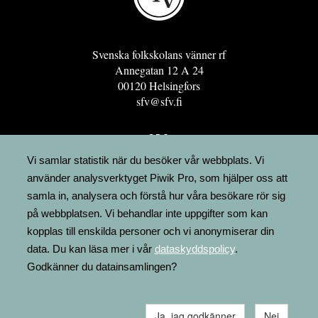
Svenska folkskolans vänner rf
Annegatan 12 A 24
00120 Helsingfors
sfv@sfv.fi
GRO
FÖRENINGSRESURSEN
Vi samlar statistik när du besöker vår webbplats. Vi
använder analysverktyget Piwik Pro, som hjälper oss att
MINNESRUNOR.FI
samla in, analysera och förstå hur våra besökare rör sig
UPPSLAGSVERKET FINLAND
på webbplatsen. Vi behandlar inte uppgifter som kan
LÄGENHETER
kopplas till enskilda personer och vi anonymiserar din
FAKTURERING
data. Du kan läsa mer i vår
dataskyddspolicy
.
Godkänner du datainsamlingen?
Ja, jag godkänner
Nej