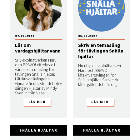
07.06.2024
06.03.2024
Låt om
Skriv en temasång
vardagshjältar vann
för tävlingen Snälla
hjältar
SFV-skolnätverken Haru
och BRAVO! efterlyste i
Nu utlyser skolnätverken
våras en temasång för
Haru och BRAVO!
tävlingen Snälla hjältar.
låtskrivartävlingen för
Låtskrivartävlingens
Snälla hjältar. Skriver du
vinnare är utsedd: det blev
låtar gäller det här dig!
sången Hjältar av Mindy
Svenlin från Vasa.
SNÄLLA HJÄLTAR
SNÄLLA HJÄLTAR