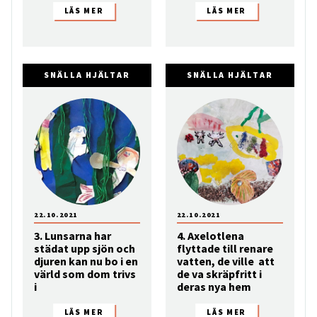
SNÄLLA HJÄLTAR
SNÄLLA HJÄLTAR
22.10.2021
22.10.2021
3. Lunsarna har
4. Axelotlena
städat upp sjön och
flyttade till renare
djuren kan nu bo i en
vatten, de ville att
värld som dom trivs
de va skräpfritt i
i
deras nya hem