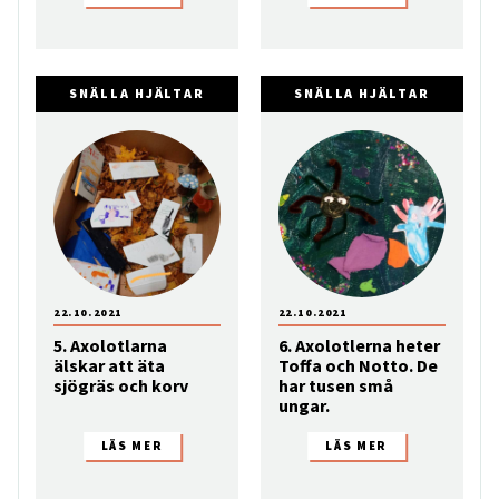
SNÄLLA HJÄLTAR
SNÄLLA HJÄLTAR
22.10.2021
22.10.2021
5. Axolotlarna
6. Axolotlerna heter
älskar att äta
Toffa och Notto. De
sjögräs och korv
har tusen små
ungar.