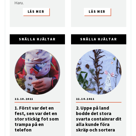
Haru.
SNÄLLA HJÄLTAR
SNÄLLA HJÄLTAR
22.10.2021
22.10.2021
1. Först var det en
2. Uppe på land
fest, sen var det en
bodde det stora
stor stickig fot som
svarta containrar dit
trampa på en
alla kunde föra
telefon
skräp och sortera