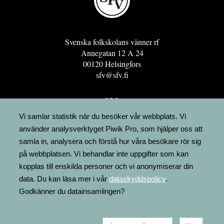
Svenska folkskolans vänner rf
Annegatan 12 A 24
00120 Helsingfors
sfv@sfv.fi
GRO
FÖRENINGSRESURSEN
Vi samlar statistik när du besöker vår webbplats. Vi
använder analysverktyget Piwik Pro, som hjälper oss att
MINNESRUNOR.FI
samla in, analysera och förstå hur våra besökare rör sig
UPPSLAGSVERKET FINLAND
på webbplatsen. Vi behandlar inte uppgifter som kan
LÄGENHETER
kopplas till enskilda personer och vi anonymiserar din
FAKTURERING
data. Du kan läsa mer i vår
dataskyddspolicy
.
Godkänner du datainsamlingen?