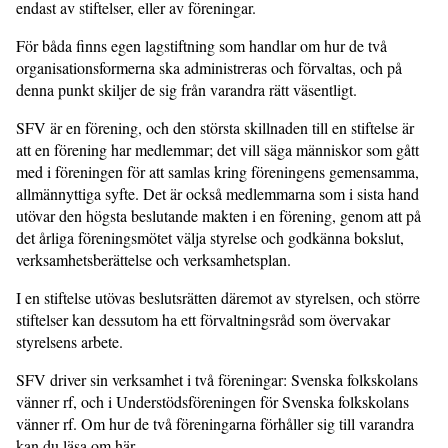
endast av stiftelser, eller av föreningar.
För båda finns egen lagstiftning som handlar om hur de två
organisationsformerna ska administreras och förvaltas, och på
denna punkt skiljer de sig från varandra rätt väsentligt.
SFV är en förening, och den största skillnaden till en stiftelse är
att en förening har medlemmar; det vill säga människor som gått
med i föreningen för att samlas kring föreningens gemensamma,
allmännyttiga syfte. Det är också medlemmarna som i sista hand
utövar den högsta beslutande makten i en förening, genom att på
det årliga föreningsmötet välja styrelse och godkänna bokslut,
verksamhetsberättelse och verksamhetsplan.
I en stiftelse utövas beslutsrätten däremot av styrelsen, och större
stiftelser kan dessutom ha ett förvaltningsråd som övervakar
styrelsens arbete.
SFV driver sin verksamhet i två föreningar: Svenska folkskolans
vänner rf, och i Understödsföreningen för Svenska folkskolans
vänner rf. Om hur de två föreningarna förhåller sig till varandra
kan du läsa om
här
.