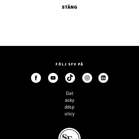
STÄNG
FÖLJ SFV PÅ
Dat
asky
ddsp
olicy