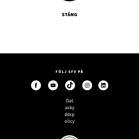
STÄNG
FÖLJ SFV PÅ
Dat
asky
ddsp
olicy