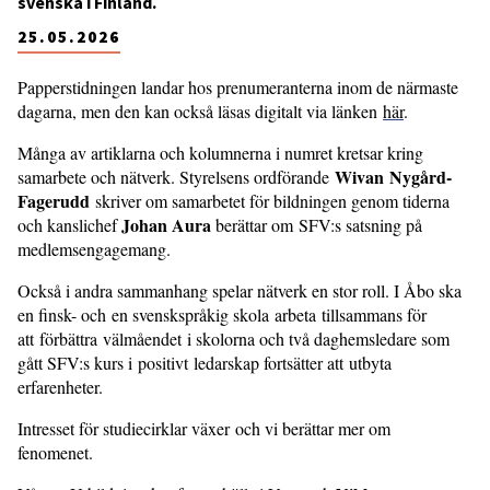
svenska i Finland.
25.05.2026
Papperstidningen landar hos prenumeranterna inom de närmaste
dagarna, men den kan också läsas digitalt via länken
här
.
Många av artiklarna och kolumnerna i numret kretsar kring
Wivan Nygård-
samarbete och nätverk. Styrelsens ordförande
Fagerudd
skriver om samarbetet för bildningen genom tiderna
Johan Aura
och kanslichef
berättar om SFV:s satsning på
medlemsengagemang.
Också i andra sammanhang spelar nätverk en stor roll. I Åbo ska
en finsk- och en svenskspråkig skola arbeta tillsammans för
att förbättra välmåendet i skolorna och två daghemsledare som
gått SFV:s kurs i positivt ledarskap fortsätter att utbyta
erfarenheter.
Intresset för studiecirklar växer och vi berättar mer om
fenomenet.