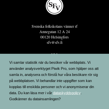
Svenska folkskolans vänner rf
Annegatan 12 A 24
00120 Helsingfors
sfv@sfv.fi
GRO
FÖRENINGSRESURSEN
Vi samlar statistik när du besöker vår webbplats. Vi
använder analysverktyget Piwik Pro, som hjälper oss att
MINNESRUNOR.FI
samla in, analysera och förstå hur våra besökare rör sig
UPPSLAGSVERKET FINLAND
på webbplatsen. Vi behandlar inte uppgifter som kan
LÄGENHETER
kopplas till enskilda personer och vi anonymiserar din
FAKTURERING
data. Du kan läsa mer i vår
dataskyddspolicy
.
Godkänner du datainsamlingen?