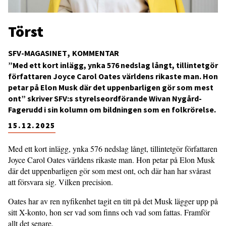
Törst
SFV-MAGASINET
KOMMENTAR
”Med ett kort inlägg, ynka 576 nedslag långt, tillintetgör
författaren Joyce Carol Oates världens rikaste man. Hon
petar på Elon Musk där det uppenbarligen gör som mest
ont” skriver SFV:s styrelseordförande Wivan Nygård-
Fagerudd i sin kolumn om bildningen som en folkrörelse.
15.12.2025
Med ett kort inlägg, ynka 576 nedslag långt, tillintetgör författaren
Joyce Carol Oates världens rikaste man. Hon petar på Elon Musk
där det uppenbarligen gör som mest ont, och där han har svårast
att försvara sig. Vilken precision.
Oates har av ren nyfikenhet tagit en titt på det Musk lägger upp på
sitt X-konto, hon ser vad som finns och vad som fattas. Framför
allt det senare.