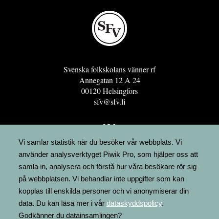
Svenska folkskolans vänner rf
Annegatan 12 A 24
00120 Helsingfors
sfv@sfv.fi
GRO
FÖRENINGSRESURSEN
Vi samlar statistik när du besöker vår webbplats. Vi
använder analysverktyget Piwik Pro, som hjälper oss att
MINNESRUNOR.FI
samla in, analysera och förstå hur våra besökare rör sig
UPPSLAGSVERKET FINLAND
på webbplatsen. Vi behandlar inte uppgifter som kan
LÄGENHETER
kopplas till enskilda personer och vi anonymiserar din
FAKTURERING
data. Du kan läsa mer i vår
dataskyddspolicy
.
Godkänner du datainsamlingen?