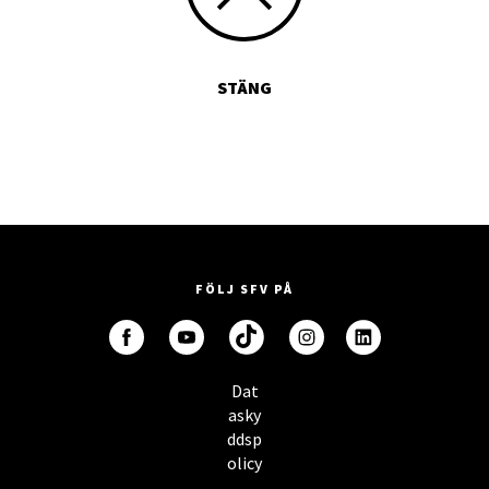
STÄNG
FÖLJ SFV PÅ
Dat
asky
ddsp
olicy